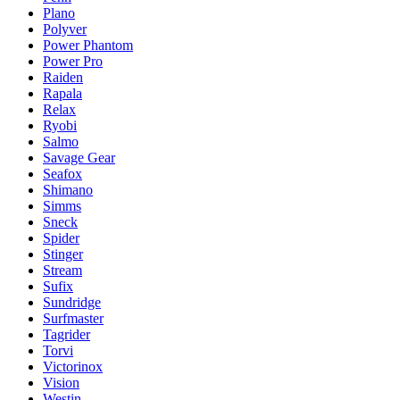
Plano
Polyver
Power Phantom
Power Pro
Raiden
Rapala
Relax
Ryobi
Salmo
Savage Gear
Seafox
Shimano
Simms
Sneck
Spider
Stinger
Stream
Sufix
Sundridge
Surfmaster
Tagrider
Torvi
Victorinox
Vision
Westin