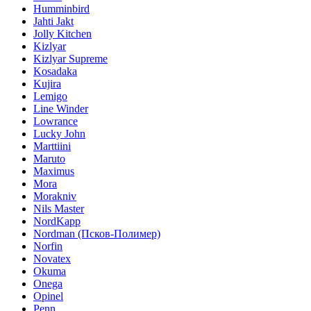
Humminbird
Jahti Jakt
Jolly Kitchen
Kizlyar
Kizlyar Supreme
Kosadaka
Kujira
Lemigo
Line Winder
Lowrance
Lucky John
Marttiini
Maruto
Maximus
Mora
Morakniv
Nils Master
NordKapp
Nordman (Псков-Полимер)
Norfin
Novatex
Okuma
Onega
Opinel
Penn