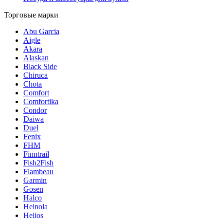
Торговые марки
Abu Garcia
Aigle
Akara
Alaskan
Black Side
Chiruca
Chota
Comfort
Comfortika
Condor
Daiwa
Duel
Fenix
FHM
Finntrail
Fish2Fish
Flambeau
Garmin
Gosen
Halco
Heinola
Helios