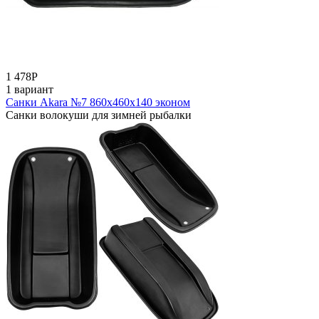
1 478
Р
1 вариант
Санки Akara №7 860х460х140 эконом
Санки волокуши для зимней рыбалки