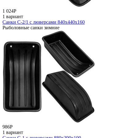
1 024
Р
1 вариант
Санки С-2/1 с люверсами 840x440x160
Рыболовные санки зимние
986
Р
1 вариант
Санки С-1 с люверсами 880х390х100