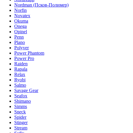
Nordman (Псков-Полимер)
Norfin
Novatex
Okuma
Onega
Opinel
Penn
Plano
Polyver
Power Phantom
Power Pro
Raiden
Rapala
Relax
Ryobi
Salmo
Savage Gear
Seafox
Shimano
Simms
Sneck
Spider
Stinger
Stream