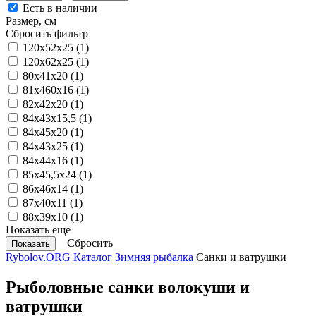
Есть в наличии
Размер, см
Сбросить фильтр
120x52x25
(1)
120х62х25
(1)
80x41x20
(1)
81x460x16
(1)
82х42х20
(1)
84x43х15,5
(1)
84x45х20
(1)
84х43х25
(1)
84х44х16
(1)
85x45,5x24
(1)
86x46x14
(1)
87х40х11
(1)
88х39х10
(1)
Показать еще
Сбросить
Rybolov.ORG
Каталог
Зимняя рыбалка
Санки и ватрушки
Рыболовные санки волокуши и
ватрушки