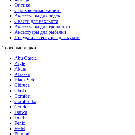
Оптика
Страховочные жилеты
Аксессуары для лодок
Снасти для нахлыста
Аксессуары для троллинга
Аксессуары для рыбалки
Посуда и аксессуары для кухни
Торговые марки
Abu Garcia
Aigle
Akara
Alaskan
Black Side
Chiruca
Chota
Comfort
Comfortika
Condor
Daiwa
Duel
Fenix
FHM
Finntrail