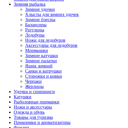
Зимняя рыбалка
Зимние удочки
Хлысты для зимних удочек
Зимние блесны
Балансиры
Раттлины
Ледобуры
Ножи для ледобуров
Аксессуары для ледобуров
Мормышки
Зимние катушки
Зимние палатки
Ящик зимний
Санки и ватрушки
Сторожки и кивки
Черпаки
Жерлицы
Удочки и спиннинги
Катушки
Рыболовные приманки
Ножи и аксессуары
Одежда и обувь
Товары для туризма
Прикормки и ароматизаторы
Фонари