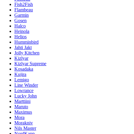
Fish2Fish
Flambeau
Garmin
Gosen
Halco
Heinola
Helios
Humminbird
Jahti Jakt
Jolly Kitchen
Kizlyar
Kizlyar Supreme
Kosadaka
Kujira
Lemigo
Line Winder
Lowrance
Lucky John
Marttiini
Maruto
Maximus
Mora
Morakniv
Nils Master
NordKapp