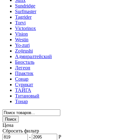
Sufix
Sundridge
Surfmaster
Tagrider
Torvi
Victorinox
Vision
Westin
Yo-zuri
Zojirushi
Адмиралтейский
Биосталь
Легеон
Практик
Сонар
Сурикат
ТАЙГА
Титановый
Тонар
Цена
Сбросить фильтр
-
Р