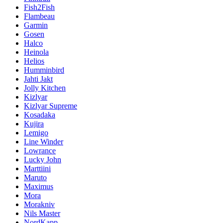
Fish2Fish
Flambeau
Garmin
Gosen
Halco
Heinola
Helios
Humminbird
Jahti Jakt
Jolly Kitchen
Kizlyar
Kizlyar Supreme
Kosadaka
Kujira
Lemigo
Line Winder
Lowrance
Lucky John
Marttiini
Maruto
Maximus
Mora
Morakniv
Nils Master
NordKapp