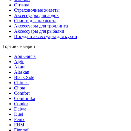
Оптика
Страховочные жилеты
Аксессуары для лодок
Снасти для нахлыста
Аксессуары для троллинга
Аксессуары для рыбалки
Посуда и аксессуары для кухни
Торговые марки
Abu Garcia
Aigle
Akara
Alaskan
Black Side
Chiruca
Chota
Comfort
Comfortika
Condor
Daiwa
Duel
Fenix
FHM
Finntrail