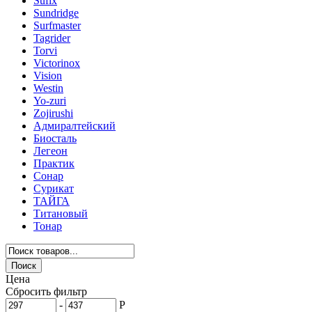
Sufix
Sundridge
Surfmaster
Tagrider
Torvi
Victorinox
Vision
Westin
Yo-zuri
Zojirushi
Адмиралтейский
Биосталь
Легеон
Практик
Сонар
Сурикат
ТАЙГА
Титановый
Тонар
Цена
Сбросить фильтр
-
Р