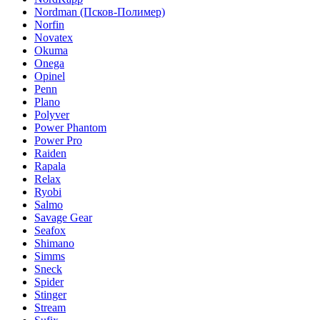
Nordman (Псков-Полимер)
Norfin
Novatex
Okuma
Onega
Opinel
Penn
Plano
Polyver
Power Phantom
Power Pro
Raiden
Rapala
Relax
Ryobi
Salmo
Savage Gear
Seafox
Shimano
Simms
Sneck
Spider
Stinger
Stream