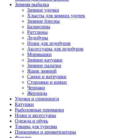
Зимняя рыбалка
Зимние удочки
Хлысты для зимних удочек
Зимние блесны
Балансиры
Раттлины
Ледобуры
Ножи для ледобуров
Аксессуары для ледобуров
Мормышки
Зимние катушки
Зимние палатки
Ящик зимний
Санки и ватрушки
Сторожки и кивки
Черпаки
Жерлицы
Удочки и спиннинги
Катушки
Рыболовные приманки
Ножи и аксессуары
Одежда и обувь
Товары для туризма
Прикормки и ароматизаторы
Фонари