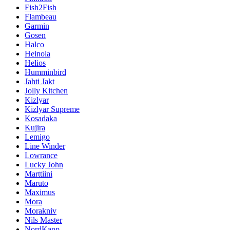
Fish2Fish
Flambeau
Garmin
Gosen
Halco
Heinola
Helios
Humminbird
Jahti Jakt
Jolly Kitchen
Kizlyar
Kizlyar Supreme
Kosadaka
Kujira
Lemigo
Line Winder
Lowrance
Lucky John
Marttiini
Maruto
Maximus
Mora
Morakniv
Nils Master
NordKapp