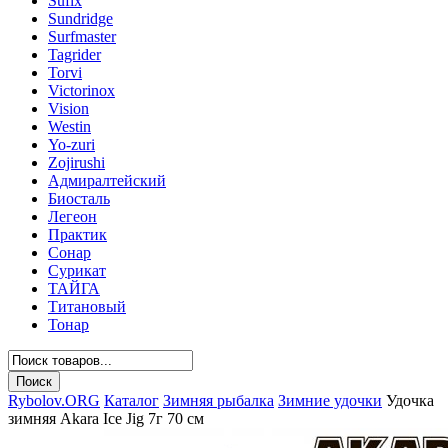
Sufix
Sundridge
Surfmaster
Tagrider
Torvi
Victorinox
Vision
Westin
Yo-zuri
Zojirushi
Адмиралтейский
Биосталь
Легеон
Практик
Сонар
Сурикат
ТАЙГА
Титановый
Тонар
Rybolov.ORG
Каталог
Зимняя рыбалка
Зимние удочки
Удочка
зимняя Akara Ice Jig 7г 70 см