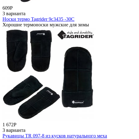
609
Р
3 варианта
Носки термо Tagrider 9с3435 -30С
Хорошие термоноски мужские для зимы
1 672
Р
3 варианта
Рукавицы TR 097-8 из кусков натурального меха