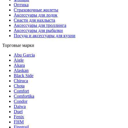
Оптика
Страховочные жилеты
Аксессуары для лодок
Снасти для нахлыста
Аксессуары для троллинга
Аксессуары для рыбалки
Посуда и аксессуары для кухни
Торговые марки
Abu Garcia
Aigle
Akara
Alaskan
Black Side
Chiruca
Chota
Comfort
Comfortika
Condor
Daiwa
Duel
Fenix
FHM
Finntrail