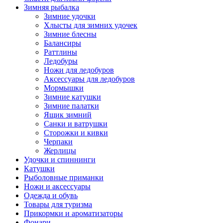
Зимняя рыбалка
Зимние удочки
Хлысты для зимних удочек
Зимние блесны
Балансиры
Раттлины
Ледобуры
Ножи для ледобуров
Аксессуары для ледобуров
Мормышки
Зимние катушки
Зимние палатки
Ящик зимний
Санки и ватрушки
Сторожки и кивки
Черпаки
Жерлицы
Удочки и спиннинги
Катушки
Рыболовные приманки
Ножи и аксессуары
Одежда и обувь
Товары для туризма
Прикормки и ароматизаторы
Фонари