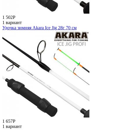
1 502
Р
1 вариант
Удочка зимняя Akara Ice Jig 28г 70 см
1 657
Р
1 вариант