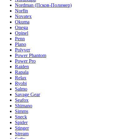
Nordman (Псков-Полимер)
Norfin
Novatex
Okuma
Onega
Opinel
Penn
Plano
Polyver
Power Phantom
Power Pro
Raiden
Rapala
Relax
Ryobi
Salmo
Savage Gear
Seafox
Shimano
Simms
Sneck
Spider
Stinger
Stream