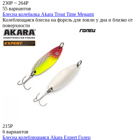
230
Р
~
264
Р
55 вариантов
Блесна колебалка Akara Trout Time Megami
Колеблющаяся блесна на форель для ловли у дна и близко от
поверхности
215
Р
6 вариантов
Блесна колеблющаяся Akara Expert Голец