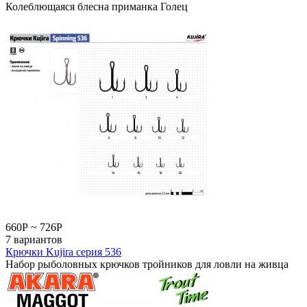
Колеблющаяся блесна приманка Голец
660
Р
~
726
Р
7 вариантов
Крючки Kujira серия 536
Набор рыболовных крючков тройников для ловли на живца