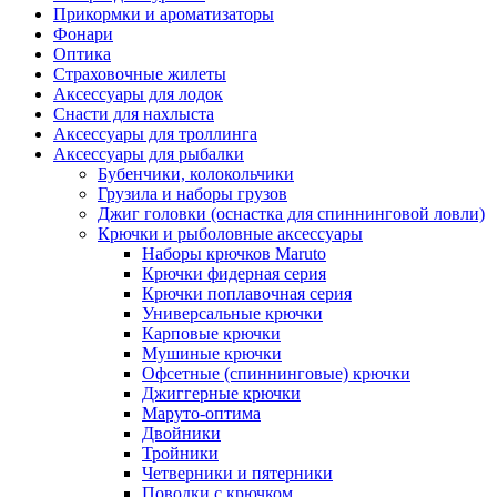
Прикормки и ароматизаторы
Фонари
Оптика
Страховочные жилеты
Аксессуары для лодок
Снасти для нахлыста
Аксессуары для троллинга
Аксессуары для рыбалки
Бубенчики, колокольчики
Грузила и наборы грузов
Джиг головки (оснастка для спиннинговой ловли)
Крючки и рыболовные аксессуары
Наборы крючков Maruto
Крючки фидерная серия
Крючки поплавочная серия
Универсальные крючки
Карповые крючки
Мушиные крючки
Офсетные (спиннинговые) крючки
Джиггерные крючки
Маруто-оптима
Двойники
Тройники
Четверники и пятерники
Поводки с крючком