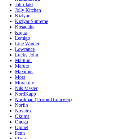
Jahti Jakt
Jolly Kitchen
Kizlyar
Kizlyar Supreme
Kosadaka
Kujira
Lemigo
Line Winder
Lowrance
Lucky John
Marttiini
Maruto
Maximus
Mora
Morakniv
Nils Master
NordKapp
Nordman (Псков-Полимер)
Norfin
Novatex
Okuma
Onega
Opinel
Penn
Plano