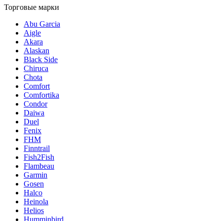
Торговые марки
Abu Garcia
Aigle
Akara
Alaskan
Black Side
Chiruca
Chota
Comfort
Comfortika
Condor
Daiwa
Duel
Fenix
FHM
Finntrail
Fish2Fish
Flambeau
Garmin
Gosen
Halco
Heinola
Helios
Humminbird