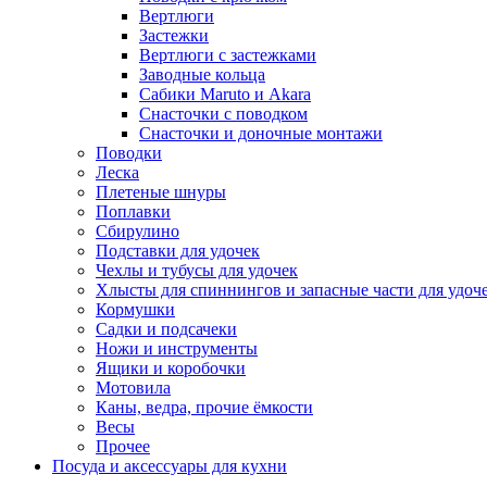
Вертлюги
Застежки
Вертлюги с застежками
Заводные кольца
Сабики Maruto и Akara
Снасточки с поводком
Снасточки и доночные монтажи
Поводки
Леска
Плетеные шнуры
Поплавки
Сбирулино
Подставки для удочек
Чехлы и тубусы для удочек
Хлысты для спиннингов и запасные части для удоч
Кормушки
Садки и подсачеки
Ножи и инструменты
Ящики и коробочки
Мотовила
Каны, ведра, прочие ёмкости
Весы
Прочее
Посуда и аксессуары для кухни