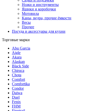
Садки и подсачеки
Ножи и инструменты
Ящики и коробочки
Мотовила
Каны, ведра, прочие ёмкости
Весы
Прочее
Посуда и аксессуары для кухни
Торговые марки
Abu Garcia
Aigle
Akara
Alaskan
Black Side
Chiruca
Chota
Comfort
Comfortika
Condor
Daiwa
Duel
Fenix
FHM
Finntrail