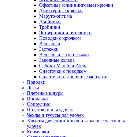
Офсетные (спиннинговые) крючки
Джиггерные крючки
Маруто-оптима
Двойники
Тройники
Четверники и пятерники
Поводки с крючком
Вертлюги
Застежки
Вертлюги с застежками
Заводные кольца
Сабики Maruto и Akara
Снасточки с поводком
Снасточки и доночные монтажи
Поводки
Леска
Плетеные шнуры
Поплавки
Сбирулино
Подставки для удочек
Чехлы и тубусы для удочек
Хлысты для спиннингов и запасные части для
удочек
Кормушки