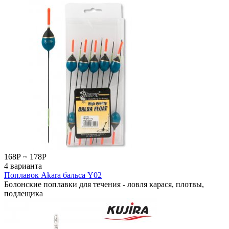
168
Р
~
178
Р
4 варианта
Поплавок Akara бальса Y02
Болонские поплавки для течения - ловля карася, плотвы,
подлещика