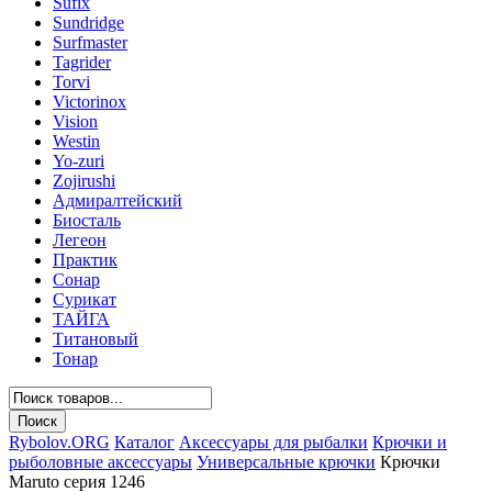
Sufix
Sundridge
Surfmaster
Tagrider
Torvi
Victorinox
Vision
Westin
Yo-zuri
Zojirushi
Адмиралтейский
Биосталь
Легеон
Практик
Сонар
Сурикат
ТАЙГА
Титановый
Тонар
Rybolov.ORG
Каталог
Аксессуары для рыбалки
Крючки и
рыболовные аксессуары
Универсальные крючки
Крючки
Maruto серия 1246