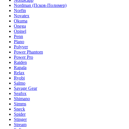
NordKapp
Nordman (Псков-Полимер)
Norfin
Novatex
Okuma
Onega
Opinel
Penn
Plano
Polyver
Power Phantom
Power Pro
Raiden
Rapala
Relax
Ryobi
Salmo
Savage Gear
Seafox
Shimano
Simms
Sneck
Spider
Stinger
Stream