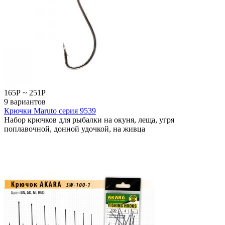
165
Р
~
251
Р
9 вариантов
Крючки Maruto серия 9539
Набор крючков для рыбалки на окуня, леща, угря
поплавочной, донной удочкой, на живца