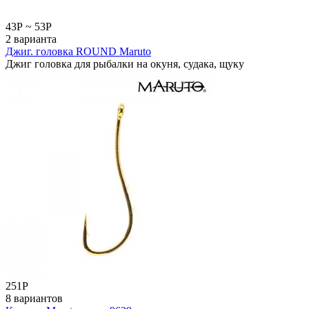
43
Р
~
53
Р
2 варианта
Джиг. головка ROUND Maruto
Джиг головка для рыбалки на окуня, судака, щуку
251
Р
8 вариантов