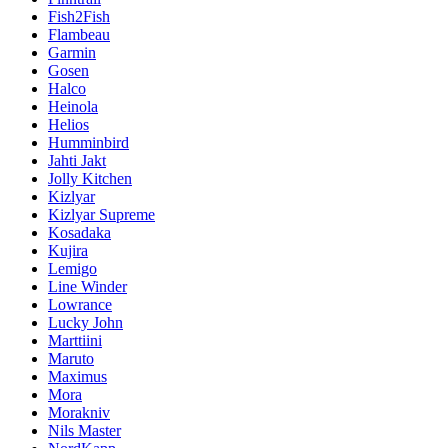
Fish2Fish
Flambeau
Garmin
Gosen
Halco
Heinola
Helios
Humminbird
Jahti Jakt
Jolly Kitchen
Kizlyar
Kizlyar Supreme
Kosadaka
Kujira
Lemigo
Line Winder
Lowrance
Lucky John
Marttiini
Maruto
Maximus
Mora
Morakniv
Nils Master