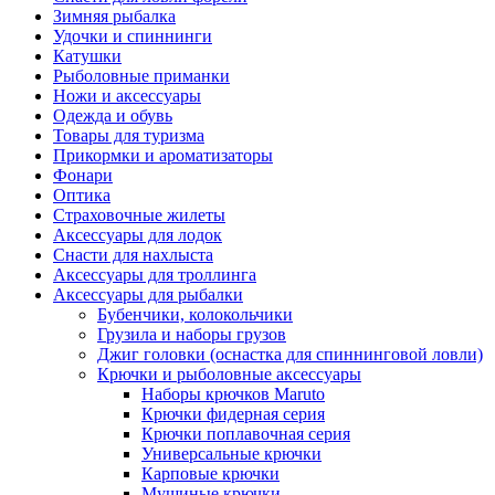
Зимняя рыбалка
Удочки и спиннинги
Катушки
Рыболовные приманки
Ножи и аксессуары
Одежда и обувь
Товары для туризма
Прикормки и ароматизаторы
Фонари
Оптика
Страховочные жилеты
Аксессуары для лодок
Снасти для нахлыста
Аксессуары для троллинга
Аксессуары для рыбалки
Бубенчики, колокольчики
Грузила и наборы грузов
Джиг головки (оснастка для спиннинговой ловли)
Крючки и рыболовные аксессуары
Наборы крючков Maruto
Крючки фидерная серия
Крючки поплавочная серия
Универсальные крючки
Карповые крючки
Мушиные крючки