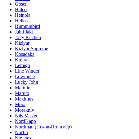
Gosen
Halco
Heinola
Helios
Humminbird
Jahti Jakt
Jolly Kitchen
Kizlyar
Kizlyar Supreme
Kosadaka
Kujira
Lemigo
Line Winder
Lowrance
Lucky John
Marttiini
Maruto
Maximus
Mora
Morakniv
Nils Master
NordKapp
Nordman (Псков-Полимер)
Norfin
Novatex