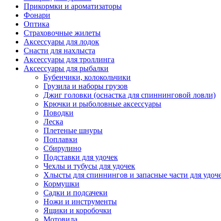
Прикормки и ароматизаторы
Фонари
Оптика
Страховочные жилеты
Аксессуары для лодок
Снасти для нахлыста
Аксессуары для троллинга
Аксессуары для рыбалки
Бубенчики, колокольчики
Грузила и наборы грузов
Джиг головки (оснастка для спиннинговой ловли)
Крючки и рыболовные аксессуары
Поводки
Леска
Плетеные шнуры
Поплавки
Сбирулино
Подставки для удочек
Чехлы и тубусы для удочек
Хлысты для спиннингов и запасные части для удоч
Кормушки
Садки и подсачеки
Ножи и инструменты
Ящики и коробочки
Мотовила