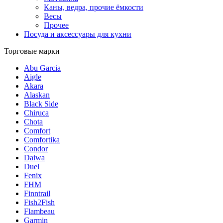
Каны, ведра, прочие ёмкости
Весы
Прочее
Посуда и аксессуары для кухни
Торговые марки
Abu Garcia
Aigle
Akara
Alaskan
Black Side
Chiruca
Chota
Comfort
Comfortika
Condor
Daiwa
Duel
Fenix
FHM
Finntrail
Fish2Fish
Flambeau
Garmin