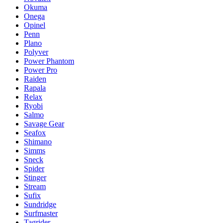
Okuma
Onega
Opinel
Penn
Plano
Polyver
Power Phantom
Power Pro
Raiden
Rapala
Relax
Ryobi
Salmo
Savage Gear
Seafox
Shimano
Simms
Sneck
Spider
Stinger
Stream
Sufix
Sundridge
Surfmaster
Tagrider