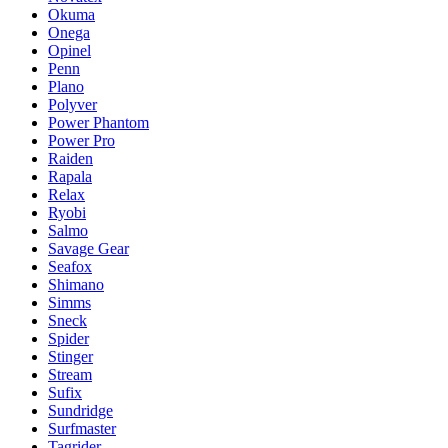
Okuma
Onega
Opinel
Penn
Plano
Polyver
Power Phantom
Power Pro
Raiden
Rapala
Relax
Ryobi
Salmo
Savage Gear
Seafox
Shimano
Simms
Sneck
Spider
Stinger
Stream
Sufix
Sundridge
Surfmaster
Tagrider