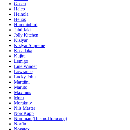
Gosen
Halco
Heinola
Helios
Humminbird
Jahti Jakt
Jolly Kitchen
Kizlyar
Kizlyar Supreme
Kosadaka
Kujira
Lemigo
Line Winder
Lowrance
Lucky John
Marttiini
Maruto
Maximus
Mora
Morakniv
Nils Master
NordKapp
Nordman (Псков-Полимер)
Norfin
Novatex