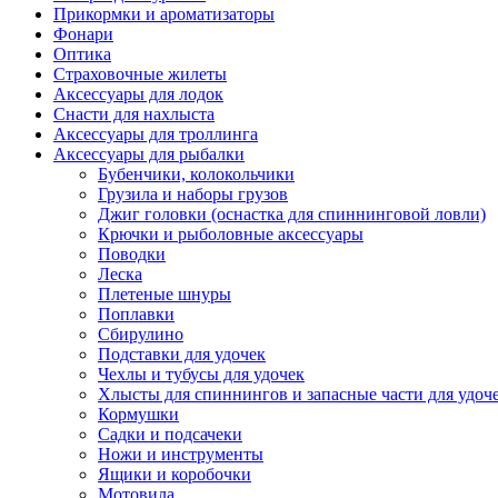
Прикормки и ароматизаторы
Фонари
Оптика
Страховочные жилеты
Аксессуары для лодок
Снасти для нахлыста
Аксессуары для троллинга
Аксессуары для рыбалки
Бубенчики, колокольчики
Грузила и наборы грузов
Джиг головки (оснастка для спиннинговой ловли)
Крючки и рыболовные аксессуары
Поводки
Леска
Плетеные шнуры
Поплавки
Сбирулино
Подставки для удочек
Чехлы и тубусы для удочек
Хлысты для спиннингов и запасные части для удоч
Кормушки
Садки и подсачеки
Ножи и инструменты
Ящики и коробочки
Мотовила