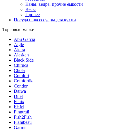
Каны, ведра, прочие ёмкости
Весы
Прочее
Посуда и аксессуары для кухни
Торговые марки
Abu Garcia
Aigle
Akara
Alaskan
Black Side
Chiruca
Chota
Comfort
Comfortika
Condor
Daiwa
Duel
Fenix
FHM
Finntrail
Fish2Fish
Flambeau
Garmin