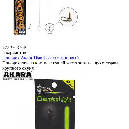
277
Р
~
376
Р
5 вариантов
Поводок Акаrа Titan Leader титановый
Поводок титан скрутка средней жесткости на щуку, судака,
крупного окуня