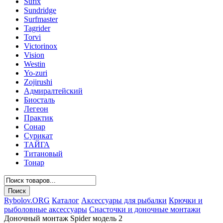
Sufix
Sundridge
Surfmaster
Tagrider
Torvi
Victorinox
Vision
Westin
Yo-zuri
Zojirushi
Адмиралтейский
Биосталь
Легеон
Практик
Сонар
Сурикат
ТАЙГА
Титановый
Тонар
Rybolov.ORG
Каталог
Аксессуары для рыбалки
Крючки и
рыболовные аксессуары
Снасточки и доночные монтажи
Доночный монтаж Spider модель 2