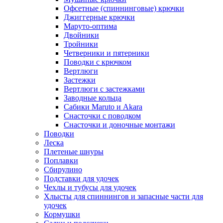
Офсетные (спиннинговые) крючки
Джиггерные крючки
Маруто-оптима
Двойники
Тройники
Четверники и пятерники
Поводки с крючком
Вертлюги
Застежки
Вертлюги с застежками
Заводные кольца
Сабики Maruto и Akara
Снасточки с поводком
Снасточки и доночные монтажи
Поводки
Леска
Плетеные шнуры
Поплавки
Сбирулино
Подставки для удочек
Чехлы и тубусы для удочек
Хлысты для спиннингов и запасные части для
удочек
Кормушки