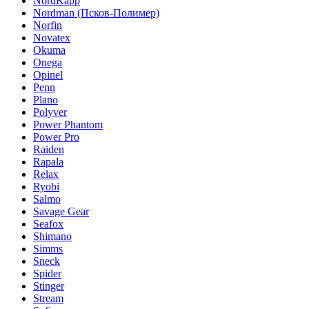
NordKapp
Nordman (Псков-Полимер)
Norfin
Novatex
Okuma
Onega
Opinel
Penn
Plano
Polyver
Power Phantom
Power Pro
Raiden
Rapala
Relax
Ryobi
Salmo
Savage Gear
Seafox
Shimano
Simms
Sneck
Spider
Stinger
Stream