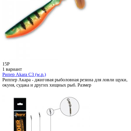
15
Р
1 вариант
Рипер Akara C3 (w.p.)
Риппер Акара - джиговая рыболовная резина для ловли щуки,
окуня, судака и других хищных рыб. Размер