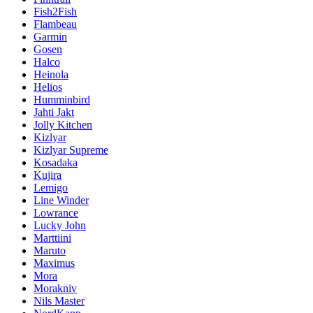
Fish2Fish
Flambeau
Garmin
Gosen
Halco
Heinola
Helios
Humminbird
Jahti Jakt
Jolly Kitchen
Kizlyar
Kizlyar Supreme
Kosadaka
Kujira
Lemigo
Line Winder
Lowrance
Lucky John
Marttiini
Maruto
Maximus
Mora
Morakniv
Nils Master