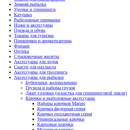
Зимняя рыбалка
Удочки и спиннинги
Катушки
Рыболовные приманки
Ножи и аксессуары
Одежда и обувь
Товары для туризма
Прикормки и ароматизаторы
Фонари
Оптика
Страховочные жилеты
Аксессуары для лодок
Снасти для нахлыста
Аксессуары для троллинга
Аксессуары для рыбалки
Бубенчики, колокольчики
Грузила и наборы грузов
Джиг головки (оснастка для спиннинговой ловли)
Крючки и рыболовные аксессуары
Наборы крючков Maruto
Крючки фидерная серия
Крючки поплавочная серия
Универсальные крючки
Карповые крючки
Мушиные крючки