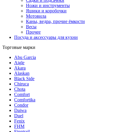
Садки и подсачеки
Ножи и инструменты
Ящики и коробочки
Мотовила
Каны, ведра, прочие ёмкости
Весы
Прочее
Посуда и аксессуары для кухни
Торговые марки
Abu Garcia
Aigle
Akara
Alaskan
Black Side
Chiruca
Chota
Comfort
Comfortika
Condor
Daiwa
Duel
Fenix
FHM
Finntrail