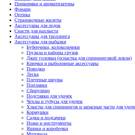
Прикормки и ароматизаторы
Фонари
Оптика
Страховочные жилеты
Аксессуары для лодок
Снасти для нахлыста
Аксессуары для троллинга
Аксессуары для рыбалки
Бубенчики, колокольчики
Грузила и наборы грузов
Джиг головки (оснастка для спиннинговой ловли)
Крючки и рыболовные аксессуары
Поводки
Леска
Плетеные шнуры
Поплавки
Сбирулино
Подставки для удочек
Чехлы и тубусы для удочек
Хлысты для спиннингов и запасные части для удоч
Кормушки
Садки и подсачеки
Ножи и инструменты
Ящики и коробочки
Мотовила