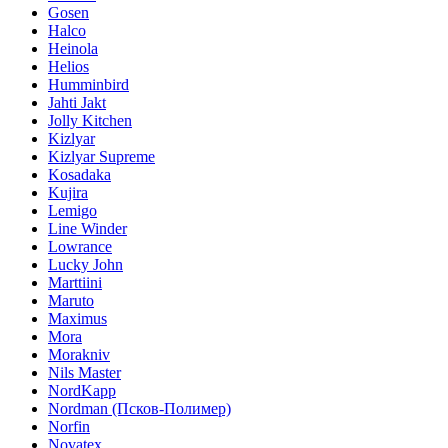
Gosen
Halco
Heinola
Helios
Humminbird
Jahti Jakt
Jolly Kitchen
Kizlyar
Kizlyar Supreme
Kosadaka
Kujira
Lemigo
Line Winder
Lowrance
Lucky John
Marttiini
Maruto
Maximus
Mora
Morakniv
Nils Master
NordKapp
Nordman (Псков-Полимер)
Norfin
Novatex