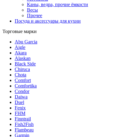
Каны, ведра, прочие ёмкости
Весы
Прочее
Посуда и аксессуары для кухни
Торговые марки
Abu Garcia
Aigle
Akara
Alaskan
Black Side
Chiruca
Chota
Comfort
Comfortika
Condor
Daiwa
Duel
Fenix
FHM
Finntrail
Fish2Fish
Flambeau
Garmin