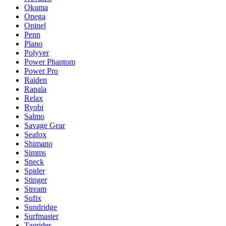
Okuma
Onega
Opinel
Penn
Plano
Polyver
Power Phantom
Power Pro
Raiden
Rapala
Relax
Ryobi
Salmo
Savage Gear
Seafox
Shimano
Simms
Sneck
Spider
Stinger
Stream
Sufix
Sundridge
Surfmaster
Tagrider