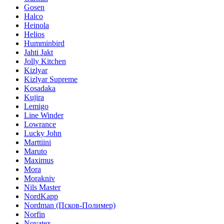
Gosen
Halco
Heinola
Helios
Humminbird
Jahti Jakt
Jolly Kitchen
Kizlyar
Kizlyar Supreme
Kosadaka
Kujira
Lemigo
Line Winder
Lowrance
Lucky John
Marttiini
Maruto
Maximus
Mora
Morakniv
Nils Master
NordKapp
Nordman (Псков-Полимер)
Norfin
Novatex