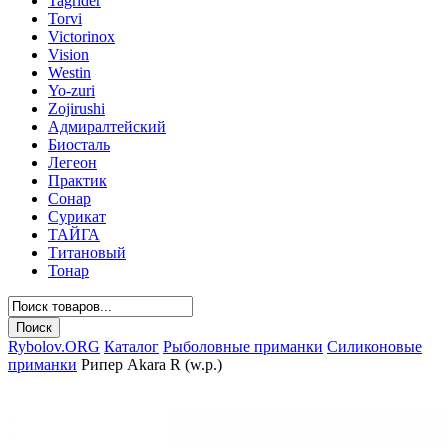
Tagrider
Torvi
Victorinox
Vision
Westin
Yo-zuri
Zojirushi
Адмиралтейский
Биосталь
Легеон
Практик
Сонар
Сурикат
ТАЙГА
Титановый
Тонар
Rybolov.ORG
Каталог
Рыболовные приманки
Силиконовые
приманки
Рипер Akara R (w.p.)