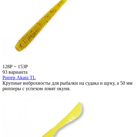
128
Р
~
153
Р
93 варианта
Рипер Akara TL
Крупные виброхвосты для рыбалки на судака и щуку, а 50 мм
рипперы с успехом ловят окуня.