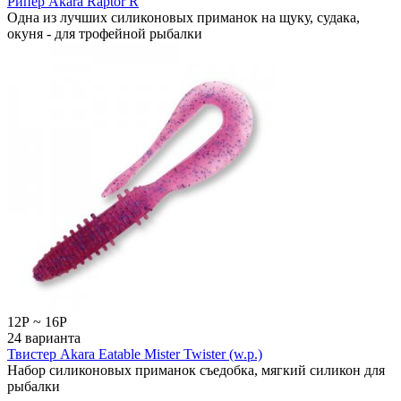
Рипер Akara Raptor R
Одна из лучших силиконовых приманок на щуку, судака,
окуня - для трофейной рыбалки
12
Р
~
16
Р
24 варианта
Твистер Akara Eatable Mister Twister (w.p.)
Набор силиконовых приманок съедобка, мягкий силикон для
рыбалки