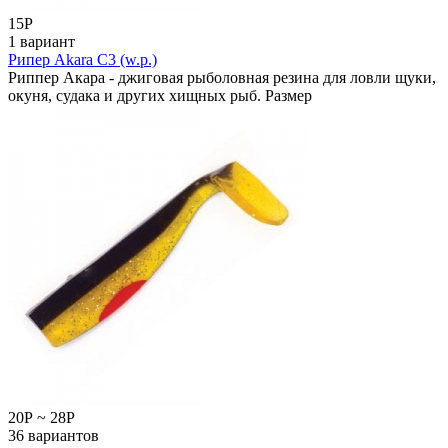
15
Р
1 вариант
Рипер Akara C3 (w.p.)
Риппер Акара - джиговая рыболовная резина для ловли щуки,
окуня, судака и других хищных рыб. Размер
20
Р
~
28
Р
36 вариантов