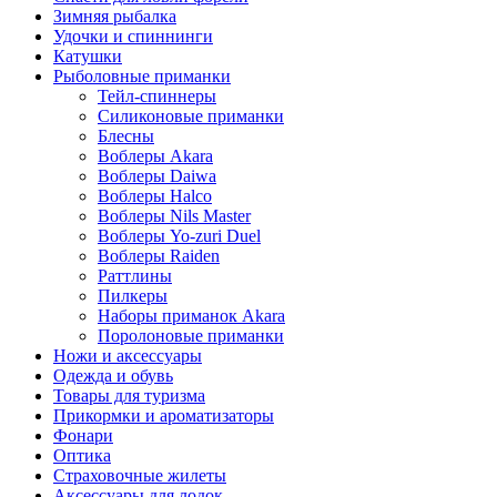
Зимняя рыбалка
Удочки и спиннинги
Катушки
Рыболовные приманки
Тейл-спиннеры
Силиконовые приманки
Блесны
Воблеры Akara
Воблеры Daiwa
Воблеры Halco
Воблеры Nils Master
Воблеры Yo-zuri Duel
Воблеры Raiden
Раттлины
Пилкеры
Наборы приманок Akara
Поролоновые приманки
Ножи и аксессуары
Одежда и обувь
Товары для туризма
Прикормки и ароматизаторы
Фонари
Оптика
Страховочные жилеты
Аксессуары для лодок