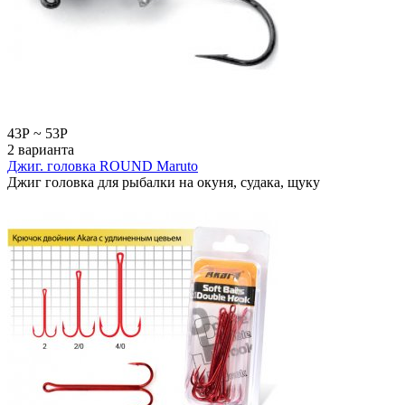
43
Р
~
53
Р
2 варианта
Джиг. головка ROUND Maruto
Джиг головка для рыбалки на окуня, судака, щуку