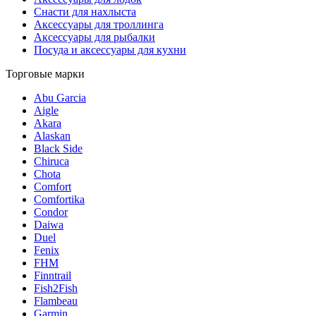
Снасти для нахлыста
Аксессуары для троллинга
Аксессуары для рыбалки
Посуда и аксессуары для кухни
Торговые марки
Abu Garcia
Aigle
Akara
Alaskan
Black Side
Chiruca
Chota
Comfort
Comfortika
Condor
Daiwa
Duel
Fenix
FHM
Finntrail
Fish2Fish
Flambeau
Garmin