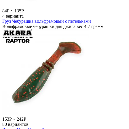
84
Р
~
135
Р
4 варианта
Груз Чебурашка вольфрамовый с петельками
Вольфрамовые чебурашки для джига вес 4-7 грамм
153
Р
~
242
Р
80 вариантов