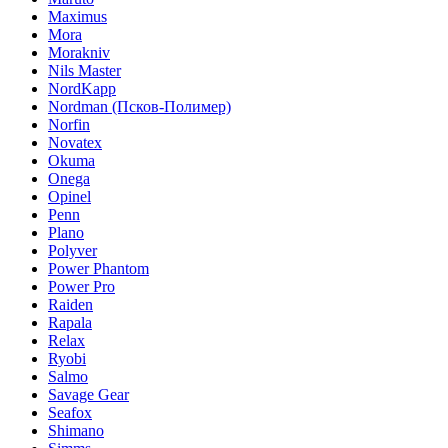
Maximus
Mora
Morakniv
Nils Master
NordKapp
Nordman (Псков-Полимер)
Norfin
Novatex
Okuma
Onega
Opinel
Penn
Plano
Polyver
Power Phantom
Power Pro
Raiden
Rapala
Relax
Ryobi
Salmo
Savage Gear
Seafox
Shimano