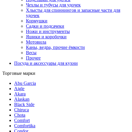
Чехлы и тубусы для удочек
Хлысты для спиннингов и запасные части для
удочек
Кормушки
Садки и подсачеки
Ножи и инструменты
Ящики и коробочки
Мотовила
Каны, ведра, прочие ёмкости
Весы
Прочее
Посуда и аксессуары для кухни
Торговые марки
Abu Garcia
Aigle
Akara
Alaskan
Black Side
Chiruca
Chota
Comfort
Comfortika
Condor