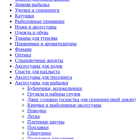
Зимняя рыбалка
Удочки и спиннинги
Катушки
Рыболовные приманки
Ножи и аксессуары
Одежда и обувь
Товары для туризма
Прикормки и ароматизаторы
Фонари
Оптика
Страховочные жилеты
Аксессуары для лодок
Снасти для нахлыста
Аксессуары для троллинга
Аксессуары для рыбалки
Бубенчики, колокольчики
Грузила и наборы грузов
Джиг головки (оснастка для спиннинговой ловли)
Крючки и рыболовные аксессуары
Поводки
Леска
Плетеные шнуры
Поплавки
Сбирулино
Подставки для удочек