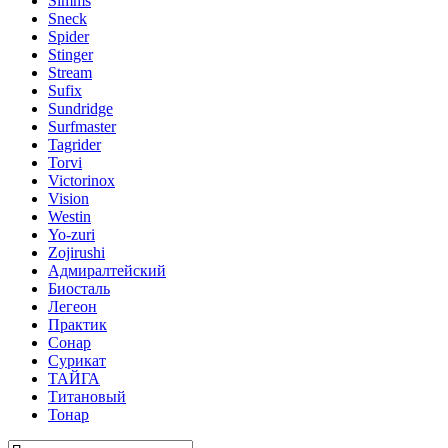
Simms
Sneck
Spider
Stinger
Stream
Sufix
Sundridge
Surfmaster
Tagrider
Torvi
Victorinox
Vision
Westin
Yo-zuri
Zojirushi
Адмиралтейский
Биосталь
Легеон
Практик
Сонар
Сурикат
ТАЙГА
Титановый
Тонар