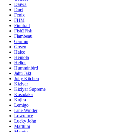
Daiwa
Duel
Fenix
FHM
Finntrail
Fish2Fish
Flambeau
Garmin
Gosen
Halco
Heinola
Helios
Humminbird
Jahti Jakt
Jolly Kitchen
Kizlyar
Kizlyar Supreme
Kosadaka
Kujira
Lemigo
Line Winder
Lowrance
Lucky John
Marttiini
Maruto