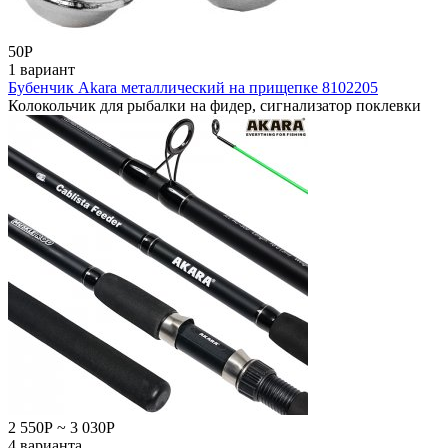
50
Р
1 вариант
Бубенчик Akara металлический на прищепке 8102205
Колокольчик для рыбалки на фидер, сигнализатор поклевки
2 550
Р
~
3 030
Р
4 варианта