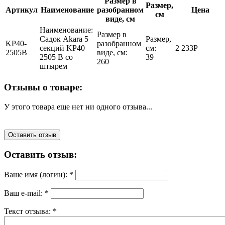
Размер в
Размер,
Артикул
Наименование
разобранном
Цена
см
виде, см
Наименование:
Размер в
Садок Akara 5
Размер,
KP40-
разобранном
секций KP40
см:
2 233
Р
2505B
виде, см:
2505 B со
39
260
штырем
Отзывы о товаре:
У этого товара еще нет ни одного отзыва...
Оставить отзыв
Оставить отзыв:
Ваше имя (логин):
*
Ваш e-mail:
*
Текст отзыва:
*