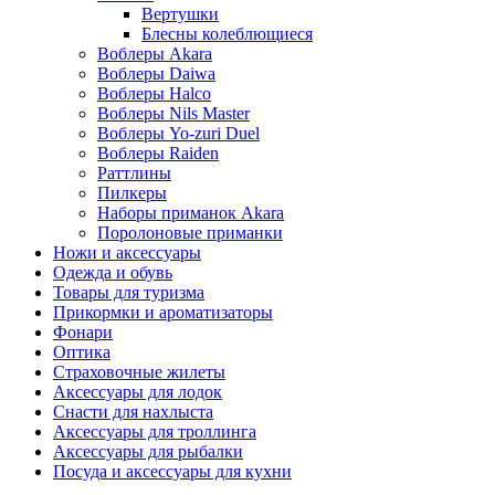
Вертушки
Блесны колеблющиеся
Воблеры Akara
Воблеры Daiwa
Воблеры Halco
Воблеры Nils Master
Воблеры Yo-zuri Duel
Воблеры Raiden
Раттлины
Пилкеры
Наборы приманок Akara
Поролоновые приманки
Ножи и аксессуары
Одежда и обувь
Товары для туризма
Прикормки и ароматизаторы
Фонари
Оптика
Страховочные жилеты
Аксессуары для лодок
Снасти для нахлыста
Аксессуары для троллинга
Аксессуары для рыбалки
Посуда и аксессуары для кухни