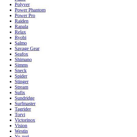
Polyver
Power Phantom
Power Pro
Raiden
Rapala
Relax
Ryobi
Salmo
Savage Gear
Seafox
Shimano
Simms
Sneck
Spider
Stinger
Stream
Sufix
Sundridge
Surfmaster
Tagrider
Torvi
Victorinox
Vision
Westin
Yo-zuri