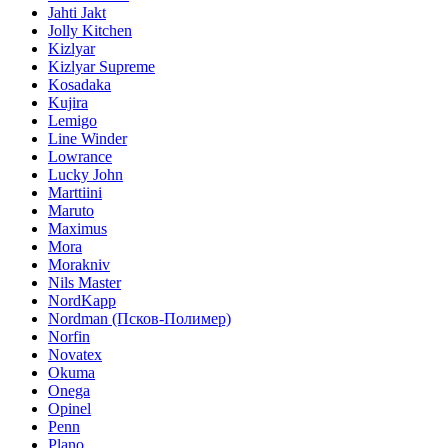
Jahti Jakt
Jolly Kitchen
Kizlyar
Kizlyar Supreme
Kosadaka
Kujira
Lemigo
Line Winder
Lowrance
Lucky John
Marttiini
Maruto
Maximus
Mora
Morakniv
Nils Master
NordKapp
Nordman (Псков-Полимер)
Norfin
Novatex
Okuma
Onega
Opinel
Penn
Plano