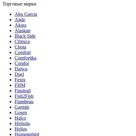
Торговые марки
Abu Garcia
Aigle
Akara
Alaskan
Black Side
Chiruca
Chota
Comfort
Comfortika
Condor
Daiwa
Duel
Fenix
FHM
Finntrail
Fish2Fish
Flambeau
Garmin
Gosen
Halco
Heinola
Helios
Humminbird