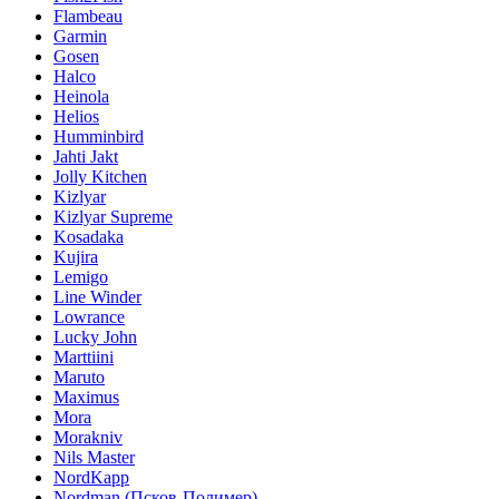
Flambeau
Garmin
Gosen
Halco
Heinola
Helios
Humminbird
Jahti Jakt
Jolly Kitchen
Kizlyar
Kizlyar Supreme
Kosadaka
Kujira
Lemigo
Line Winder
Lowrance
Lucky John
Marttiini
Maruto
Maximus
Mora
Morakniv
Nils Master
NordKapp
Nordman (Псков-Полимер)