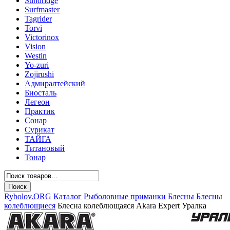
Sundridge
Surfmaster
Tagrider
Torvi
Victorinox
Vision
Westin
Yo-zuri
Zojirushi
Адмиралтейский
Биосталь
Легеон
Практик
Сонар
Сурикат
ТАЙГА
Титановый
Тонар
Rybolov.ORG
Каталог
Рыболовные приманки
Блесны
Блесны
колеблющиеся
Блесна колеблющаяся Akara Expert Уралка