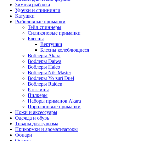
Зимняя рыбалка
Удочки и спиннинги
Катушки
Рыболовные приманки
Тейл-спиннеры
Силиконовые приманки
Блесны
Вертушки
Блесны колеблющиеся
Воблеры Akara
Воблеры Daiwa
Воблеры Halco
Воблеры Nils Master
Воблеры Yo-zuri Duel
Воблеры Raiden
Раттлины
Пилкеры
Наборы приманок Akara
Поролоновые приманки
Ножи и аксессуары
Одежда и обувь
Товары для туризма
Прикормки и ароматизаторы
Фонари
Оптика