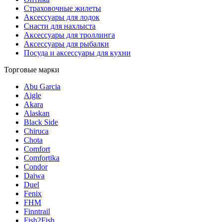
Страховочные жилеты
Аксессуары для лодок
Снасти для нахлыста
Аксессуары для троллинга
Аксессуары для рыбалки
Посуда и аксессуары для кухни
Торговые марки
Abu Garcia
Aigle
Akara
Alaskan
Black Side
Chiruca
Chota
Comfort
Comfortika
Condor
Daiwa
Duel
Fenix
FHM
Finntrail
Fish2Fish