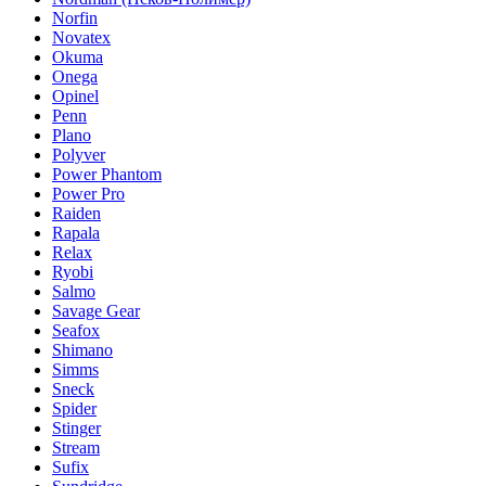
Norfin
Novatex
Okuma
Onega
Opinel
Penn
Plano
Polyver
Power Phantom
Power Pro
Raiden
Rapala
Relax
Ryobi
Salmo
Savage Gear
Seafox
Shimano
Simms
Sneck
Spider
Stinger
Stream
Sufix