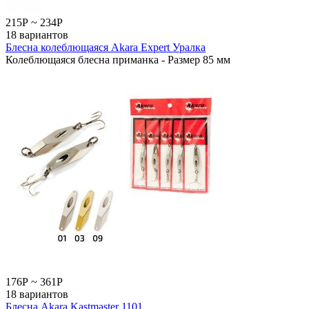
215
Р
~
234
Р
18 вариантов
Блесна колеблющаяся Akara Expert Уралка
Колеблющаяся блесна приманка - Размер 85 мм
176
Р
~
361
Р
18 вариантов
Блесна Akara Kastmaster 1101