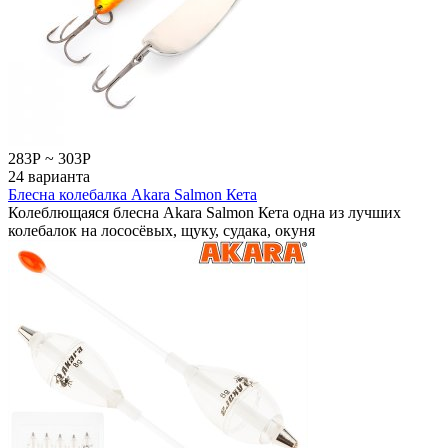
283
Р
~
303
Р
24 варианта
Блесна колебалка Akara Salmon Кета
Колеблющаяся блесна Akara Salmon Кета одна из лучших
колебалок на лососёвых, щуку, судака, окуня