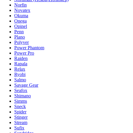
Norfin
Novatex
Okuma
Onega
Opinel
Penn
Plano
Polyver
Power Phantom
Power Pro
Raiden
Rapala
Relax
Ryobi
Salmo
Savage Gear
Seafox
Shimano
Simms
Sneck
Spider
Stinger
Stream
Sufix