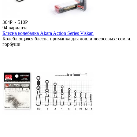
364
Р
~
510
Р
94 варианта
Блесна колебалка Akara Action Series Viskan
Колеблющаяся блесна приманка для ловли лососевых: семги,
горбуши