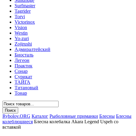
Sundridge
Surfmaster
Tagrider
Torvi
Victorinox
Vision
Westin
Yo-zuri
Zojirushi
Адмиралтейский
Биосталь
Легеон
Практик
Сонар
Сурикат
ТАЙГА
Титановый
Тонар
Rybolov.ORG
Каталог
Рыболовные приманки
Блесны
Блесны
колеблющиеся
Блесна колебалка Akara Legend Uspeh со
вставкой