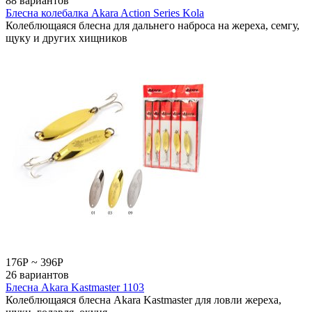
88 вариантов
Блесна колебалка Akara Action Series Kola
Колеблющаяся блесна для дальнего наброса на жереха, семгу,
щуку и других хищников
176
Р
~
396
Р
26 вариантов
Блесна Akara Kastmaster 1103
Колеблющаяся блесна Akara Kastmaster для ловли жереха,