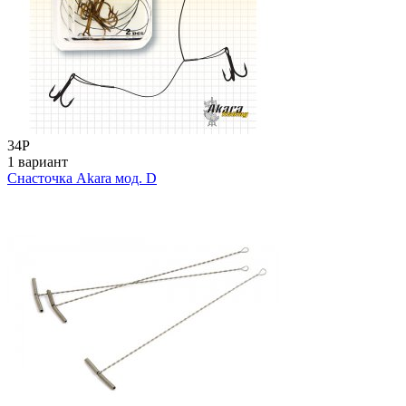
34
Р
1 вариант
Снасточка Akara мод. D