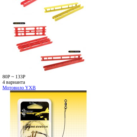
80
Р
~
133
Р
4 варианта
Мотовило YXB