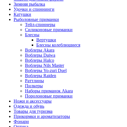
Зимняя рыбалка
Удочки и спиннинги
Катушки
Рыболовные приманки
Тейл-спиннеры
Силиконовые приманки
Блесны
Вертушки
Блесны колеблющиеся
Воблеры Akara
Воблеры Daiwa
Воблеры Halco
Воблеры Nils Master
Воблеры Yo-zuri Duel
Воблеры Raiden
Раттлины
Пилкеры
Наборы приманок Akara
Поролоновые приманки
Ножи и аксессуары
Одежда и обувь
Товары для туризма
Прикормки и ароматизаторы
Фонари
Оптика