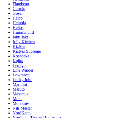
Flambeau
Garmin
Gosen
Halco
Heinola
Helios
Humminbird
Jahti Jakt
Jolly Kitchen
Kizlyar
Kizlyar Supreme
Kosadaka
Kujira
Lemigo
Line Winder
Lowrance
Lucky John
Marttiini
Maruto
Maximus
Mora
Morakniv
Nils Master
NordKapp
Nordman (Псков-Полимер)