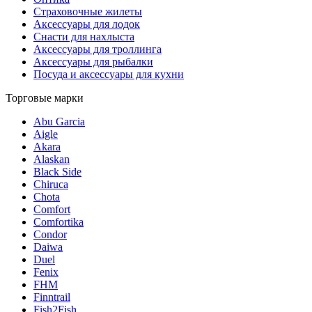
Страховочные жилеты
Аксессуары для лодок
Снасти для нахлыста
Аксессуары для троллинга
Аксессуары для рыбалки
Посуда и аксессуары для кухни
Торговые марки
Abu Garcia
Aigle
Akara
Alaskan
Black Side
Chiruca
Chota
Comfort
Comfortika
Condor
Daiwa
Duel
Fenix
FHM
Finntrail
Fish2Fish