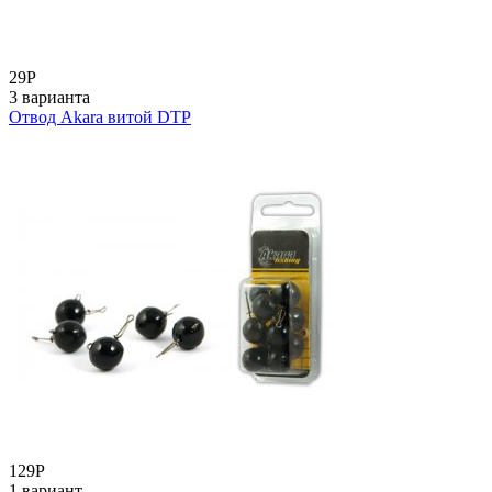
29
Р
3 варианта
Отвод Akara витой DTP
129
Р
1 вариант