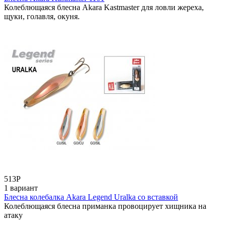
Колеблющаяся блесна Akara Kastmaster для ловли жереха,
щуки, голавля, окуня.
513
Р
1 вариант
Блесна колебалка Akara Legend Uralka со вставкой
Колеблющаяся блесна приманка провоцирует хищника на
атаку