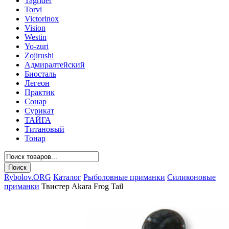
Tagrider
Torvi
Victorinox
Vision
Westin
Yo-zuri
Zojirushi
Адмиралтейский
Биосталь
Легеон
Практик
Сонар
Сурикат
ТАЙГА
Титановый
Тонар
Rybolov.ORG
Каталог
Рыболовные приманки
Силиконовые
приманки
Твистер Akara Frog Tail