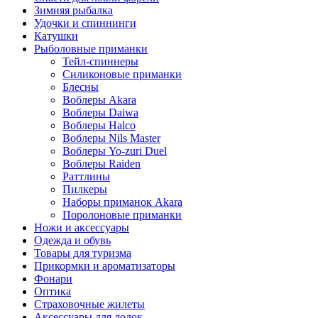
Зимняя рыбалка
Удочки и спиннинги
Катушки
Рыболовные приманки
Тейл-спиннеры
Силиконовые приманки
Блесны
Воблеры Akara
Воблеры Daiwa
Воблеры Halco
Воблеры Nils Master
Воблеры Yo-zuri Duel
Воблеры Raiden
Раттлины
Пилкеры
Наборы приманок Akara
Поролоновые приманки
Ножи и аксессуары
Одежда и обувь
Товары для туризма
Прикормки и ароматизаторы
Фонари
Оптика
Страховочные жилеты
Аксессуары для лодок