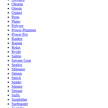
Okuma
Onega
Opinel
Penn
Plano
Polyver
Power Phantom
Power Pro
Raiden
Rapala
Relax
Ryobi
Salmo
Savage Gear
Seafox
Shimano
Simms
Sneck
Spider
Stinger
Stream
Sufix
Sundridge
Surfmaster