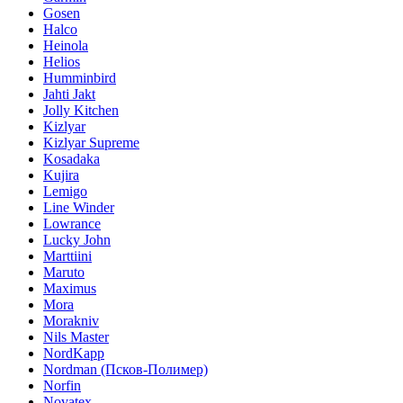
Gosen
Halco
Heinola
Helios
Humminbird
Jahti Jakt
Jolly Kitchen
Kizlyar
Kizlyar Supreme
Kosadaka
Kujira
Lemigo
Line Winder
Lowrance
Lucky John
Marttiini
Maruto
Maximus
Mora
Morakniv
Nils Master
NordKapp
Nordman (Псков-Полимер)
Norfin
Novatex