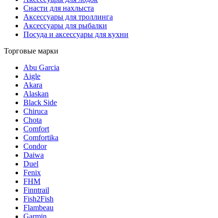
Снасти для нахлыста
Аксессуары для троллинга
Аксессуары для рыбалки
Посуда и аксессуары для кухни
Торговые марки
Abu Garcia
Aigle
Akara
Alaskan
Black Side
Chiruca
Chota
Comfort
Comfortika
Condor
Daiwa
Duel
Fenix
FHM
Finntrail
Fish2Fish
Flambeau
Garmin