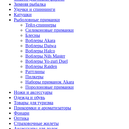
Зимняя рыбалка
Удочки и спиннинги
Катушки
Рыболовные приманки
Тейл-спиннеры
Силиконовые приманки
Блесны
Воблеры Akara
Воблеры Daiwa
Воблеры Halco
Воблеры Nils Master
Воблеры Yo-zuri Duel
Воблеры Raiden
Раттлины
Пилкеры
Наборы приманок Akara
Поролоновые приманки
Ножи и аксессуары
Одежда и обувь
Товары для туризма
Прикормки и ароматизаторы
Фонари
Оптика
Страховочные жилеты
Аксессуары для лодок