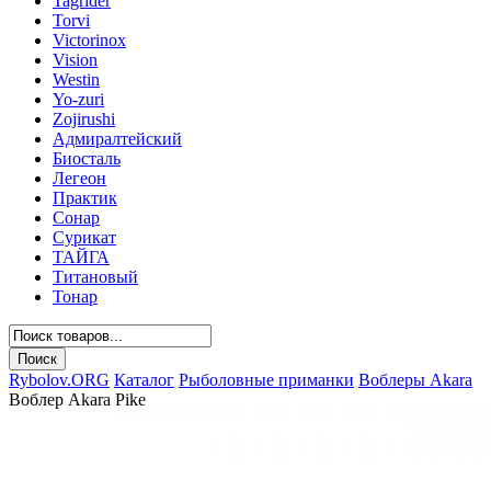
Tagrider
Torvi
Victorinox
Vision
Westin
Yo-zuri
Zojirushi
Адмиралтейский
Биосталь
Легеон
Практик
Сонар
Сурикат
ТАЙГА
Титановый
Тонар
Rybolov.ORG
Каталог
Рыболовные приманки
Воблеры Akara
Воблер Akara Pike