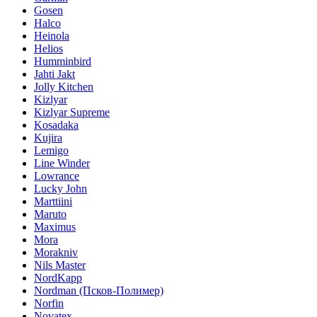
Gosen
Halco
Heinola
Helios
Humminbird
Jahti Jakt
Jolly Kitchen
Kizlyar
Kizlyar Supreme
Kosadaka
Kujira
Lemigo
Line Winder
Lowrance
Lucky John
Marttiini
Maruto
Maximus
Mora
Morakniv
Nils Master
NordKapp
Nordman (Псков-Полимер)
Norfin
Novatex