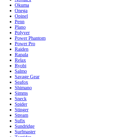
Okuma
Onega
Opinel
Penn
Plano
Polyver
Power Phantom
Power Pro
Raiden
Rapala
Relax
Ryobi
Salmo
Savage Gear
Seafox
Shimano
Simms
Sneck
Spider
Stinger
Stream
Sufix
Sundridge
Surfmaster