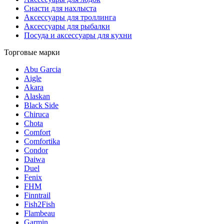
Снасти для нахлыста
Аксессуары для троллинга
Аксессуары для рыбалки
Посуда и аксессуары для кухни
Торговые марки
Abu Garcia
Aigle
Akara
Alaskan
Black Side
Chiruca
Chota
Comfort
Comfortika
Condor
Daiwa
Duel
Fenix
FHM
Finntrail
Fish2Fish
Flambeau
Garmin