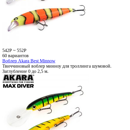
542
Р
~
552
Р
60 вариантов
Воблер Akara Best Minnow
Твиччиновый воблер минноу для троллинга шумовой.
Заглубление 0 до 2,5 м.