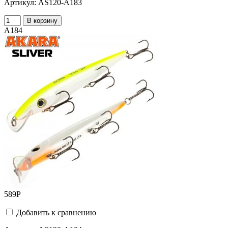
Артикул:
AS120-A183
В корзину
A184
589
Р
Добавить к сравнению