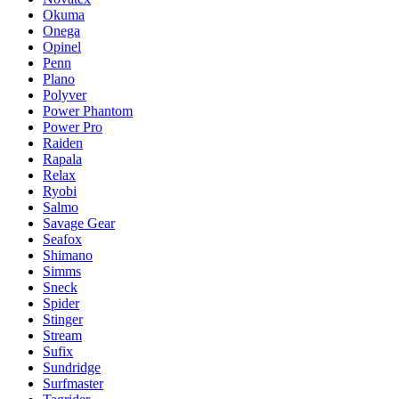
Okuma
Onega
Opinel
Penn
Plano
Polyver
Power Phantom
Power Pro
Raiden
Rapala
Relax
Ryobi
Salmo
Savage Gear
Seafox
Shimano
Simms
Sneck
Spider
Stinger
Stream
Sufix
Sundridge
Surfmaster