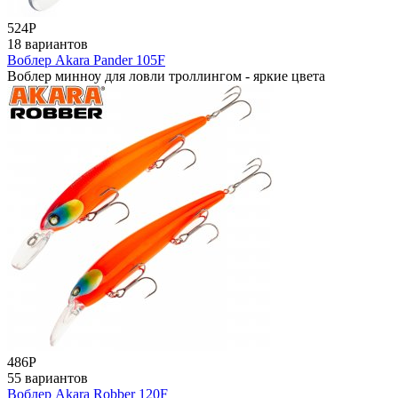
524
Р
18 вариантов
Воблер Akara Pander 105F
Воблер минноу для ловли троллингом - яркие цвета
486
Р
55 вариантов
Воблер Akara Robber 120F