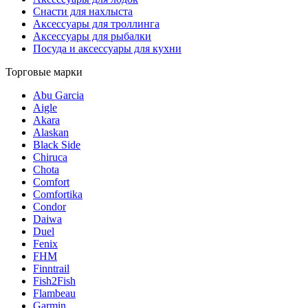
Снасти для нахлыста
Аксессуары для троллинга
Аксессуары для рыбалки
Посуда и аксессуары для кухни
Торговые марки
Abu Garcia
Aigle
Akara
Alaskan
Black Side
Chiruca
Chota
Comfort
Comfortika
Condor
Daiwa
Duel
Fenix
FHM
Finntrail
Fish2Fish
Flambeau
Garmin