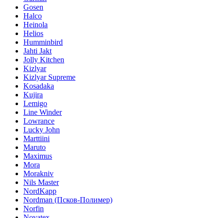
Gosen
Halco
Heinola
Helios
Humminbird
Jahti Jakt
Jolly Kitchen
Kizlyar
Kizlyar Supreme
Kosadaka
Kujira
Lemigo
Line Winder
Lowrance
Lucky John
Marttiini
Maruto
Maximus
Mora
Morakniv
Nils Master
NordKapp
Nordman (Псков-Полимер)
Norfin
Novatex