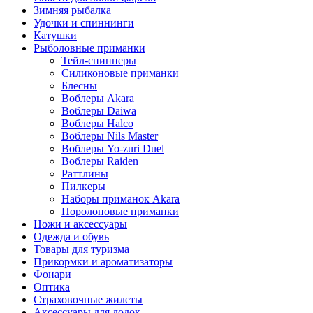
Зимняя рыбалка
Удочки и спиннинги
Катушки
Рыболовные приманки
Тейл-спиннеры
Силиконовые приманки
Блесны
Воблеры Akara
Воблеры Daiwa
Воблеры Halco
Воблеры Nils Master
Воблеры Yo-zuri Duel
Воблеры Raiden
Раттлины
Пилкеры
Наборы приманок Akara
Поролоновые приманки
Ножи и аксессуары
Одежда и обувь
Товары для туризма
Прикормки и ароматизаторы
Фонари
Оптика
Страховочные жилеты
Аксессуары для лодок