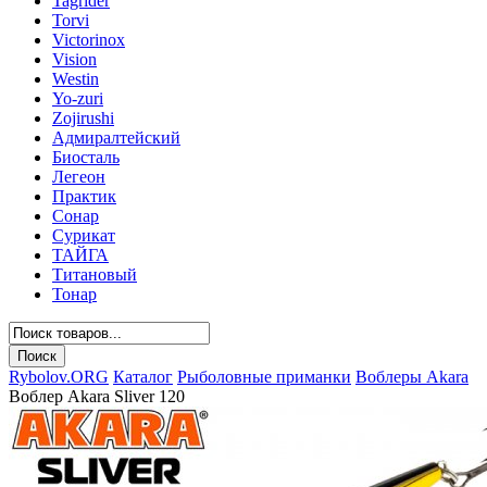
Tagrider
Torvi
Victorinox
Vision
Westin
Yo-zuri
Zojirushi
Адмиралтейский
Биосталь
Легеон
Практик
Сонар
Сурикат
ТАЙГА
Титановый
Тонар
Rybolov.ORG
Каталог
Рыболовные приманки
Воблеры Akara
Воблер Akara Sliver 120