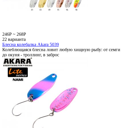
246
Р
~
268
Р
22 варианта
Блесна колебалка Akara 5039
Колеблющаяся блесна ловит любую хищную рыбу: от семги
до окуня - троллинг, в заброс