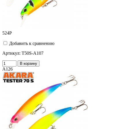
524
Р
Добавить к сравнению
Артикул:
T50S-A107
В корзину
A126