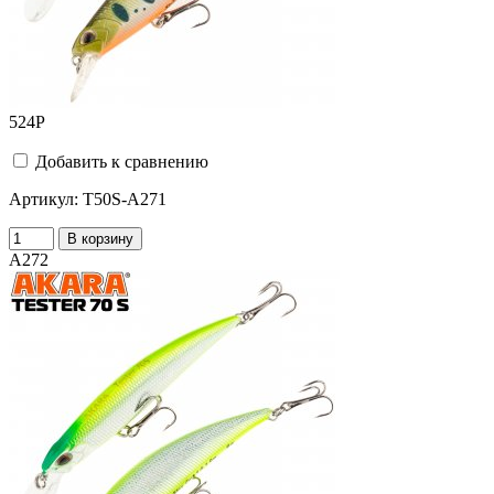
524
Р
Добавить к сравнению
Артикул:
T50S-A271
В корзину
A272