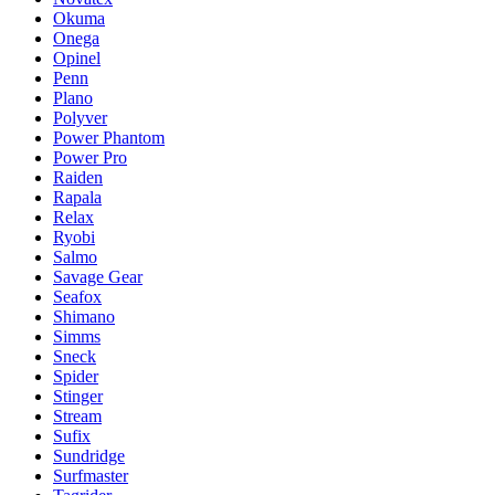
Okuma
Onega
Opinel
Penn
Plano
Polyver
Power Phantom
Power Pro
Raiden
Rapala
Relax
Ryobi
Salmo
Savage Gear
Seafox
Shimano
Simms
Sneck
Spider
Stinger
Stream
Sufix
Sundridge
Surfmaster