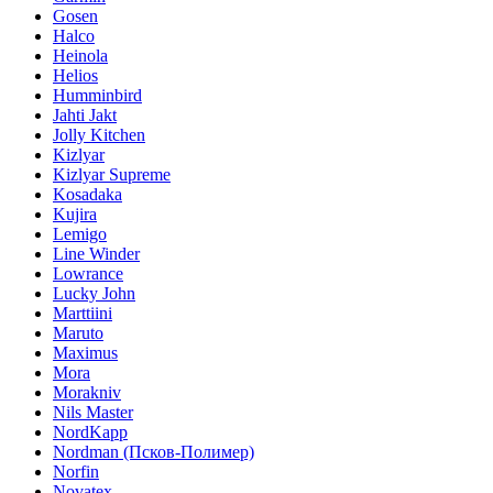
Gosen
Halco
Heinola
Helios
Humminbird
Jahti Jakt
Jolly Kitchen
Kizlyar
Kizlyar Supreme
Kosadaka
Kujira
Lemigo
Line Winder
Lowrance
Lucky John
Marttiini
Maruto
Maximus
Mora
Morakniv
Nils Master
NordKapp
Nordman (Псков-Полимер)
Norfin
Novatex