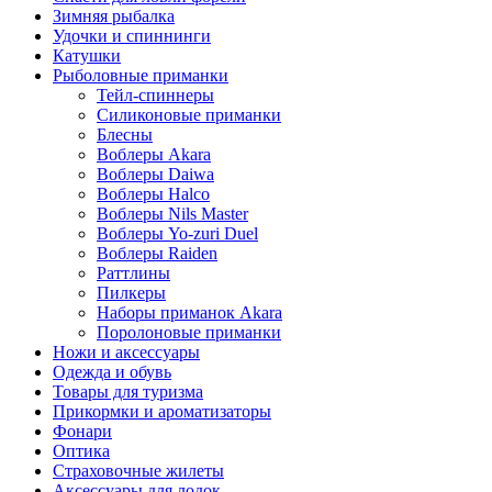
Зимняя рыбалка
Удочки и спиннинги
Катушки
Рыболовные приманки
Тейл-спиннеры
Силиконовые приманки
Блесны
Воблеры Akara
Воблеры Daiwa
Воблеры Halco
Воблеры Nils Master
Воблеры Yo-zuri Duel
Воблеры Raiden
Раттлины
Пилкеры
Наборы приманок Akara
Поролоновые приманки
Ножи и аксессуары
Одежда и обувь
Товары для туризма
Прикормки и ароматизаторы
Фонари
Оптика
Страховочные жилеты
Аксессуары для лодок