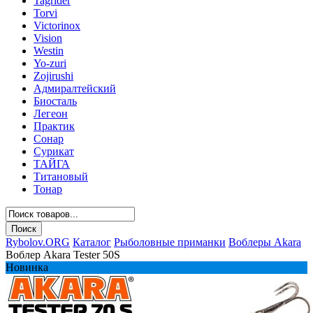
Tagrider
Torvi
Victorinox
Vision
Westin
Yo-zuri
Zojirushi
Адмиралтейский
Биосталь
Легеон
Практик
Сонар
Сурикат
ТАЙГА
Титановый
Тонар
Rybolov.ORG
Каталог
Рыболовные приманки
Воблеры Akara
Воблер Akara Tester 50S
Новинка