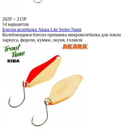
202
Р
~
215
Р
14 вариантов
Блесна колебалка Akara Lite Series Nami
Колеблющаяся блесна приманка микроколебалка для ловли
хариуса, форели, кумжи, окуня, голавля