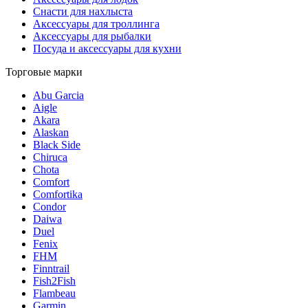
Снасти для нахлыста
Аксессуары для троллинга
Аксессуары для рыбалки
Посуда и аксессуары для кухни
Торговые марки
Abu Garcia
Aigle
Akara
Alaskan
Black Side
Chiruca
Chota
Comfort
Comfortika
Condor
Daiwa
Duel
Fenix
FHM
Finntrail
Fish2Fish
Flambeau
Garmin