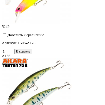
524
Р
Добавить к сравнению
Артикул:
T50S-A126
В корзину
A156