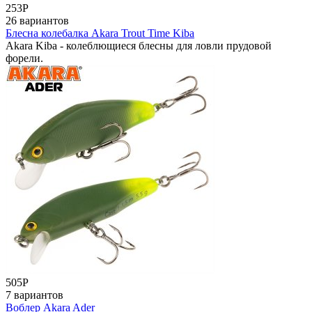
253
Р
26 вариантов
Блесна колебалка Akara Trout Time Kiba
Akara Kiba - колеблющиеся блесны для ловли прудовой
форели.
505
Р
7 вариантов
Воблер Akara Ader