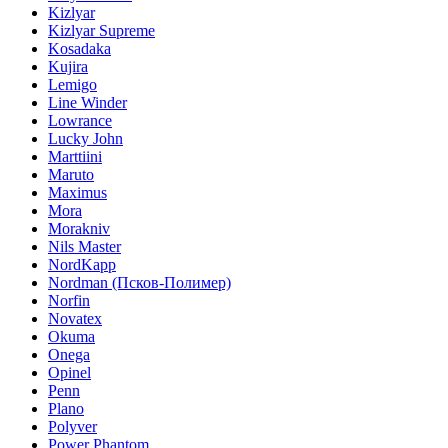
Kizlyar
Kizlyar Supreme
Kosadaka
Kujira
Lemigo
Line Winder
Lowrance
Lucky John
Marttiini
Maruto
Maximus
Mora
Morakniv
Nils Master
NordKapp
Nordman (Псков-Полимер)
Norfin
Novatex
Okuma
Onega
Opinel
Penn
Plano
Polyver
Power Phantom