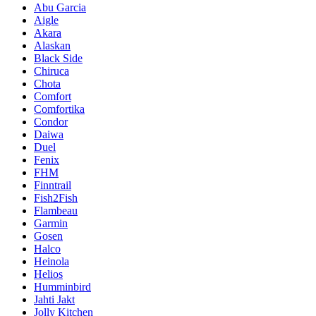
Abu Garcia
Aigle
Akara
Alaskan
Black Side
Chiruca
Chota
Comfort
Comfortika
Condor
Daiwa
Duel
Fenix
FHM
Finntrail
Fish2Fish
Flambeau
Garmin
Gosen
Halco
Heinola
Helios
Humminbird
Jahti Jakt
Jolly Kitchen