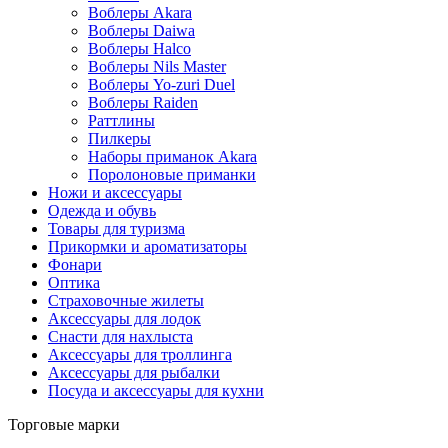
Воблеры Akara
Воблеры Daiwa
Воблеры Halco
Воблеры Nils Master
Воблеры Yo-zuri Duel
Воблеры Raiden
Раттлины
Пилкеры
Наборы приманок Akara
Поролоновые приманки
Ножи и аксессуары
Одежда и обувь
Товары для туризма
Прикормки и ароматизаторы
Фонари
Оптика
Страховочные жилеты
Аксессуары для лодок
Снасти для нахлыста
Аксессуары для троллинга
Аксессуары для рыбалки
Посуда и аксессуары для кухни
Торговые марки