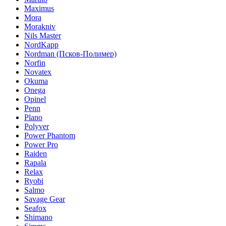
Maximus
Mora
Morakniv
Nils Master
NordKapp
Nordman (Псков-Полимер)
Norfin
Novatex
Okuma
Onega
Opinel
Penn
Plano
Polyver
Power Phantom
Power Pro
Raiden
Rapala
Relax
Ryobi
Salmo
Savage Gear
Seafox
Shimano