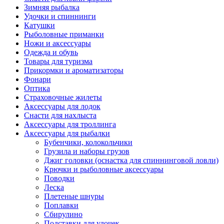
Зимняя рыбалка
Удочки и спиннинги
Катушки
Рыболовные приманки
Ножи и аксессуары
Одежда и обувь
Товары для туризма
Прикормки и ароматизаторы
Фонари
Оптика
Страховочные жилеты
Аксессуары для лодок
Снасти для нахлыста
Аксессуары для троллинга
Аксессуары для рыбалки
Бубенчики, колокольчики
Грузила и наборы грузов
Джиг головки (оснастка для спиннинговой ловли)
Крючки и рыболовные аксессуары
Поводки
Леска
Плетеные шнуры
Поплавки
Сбирулино
Подставки для удочек