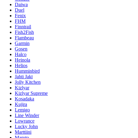
Daiwa
Duel
Fenix
FHM
Finntrail
Fish2Fish
Flambeau
Garmin
Gosen
Halco
Heinola
Helios
Humminbird
Jahti Jakt
Jolly Kitchen
Kizlyar
Kizlyar Supreme
Kosadaka
Kujira
Lemigo
Line Winder
Lowrance
Lucky John
Marttiini
Maruto