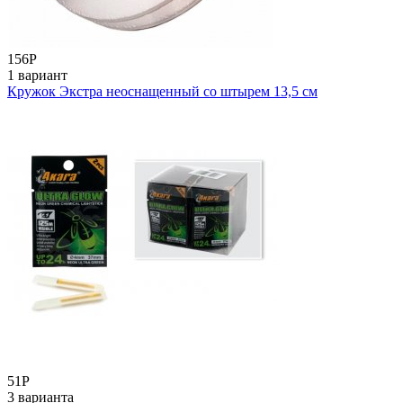
156
Р
1 вариант
Кружок Экстра неоснащенный со штырем 13,5 см
51
Р
3 варианта