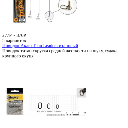
277
Р
~
376
Р
5 вариантов
Поводок Акаrа Titan Leader титановый
Поводок титан скрутка средней жесткости на щуку, судака,
крупного окуня