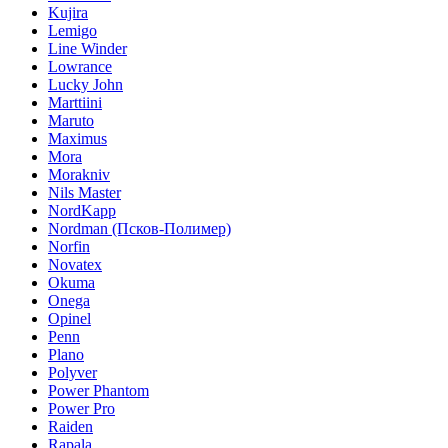
Kujira
Lemigo
Line Winder
Lowrance
Lucky John
Marttiini
Maruto
Maximus
Mora
Morakniv
Nils Master
NordKapp
Nordman (Псков-Полимер)
Norfin
Novatex
Okuma
Onega
Opinel
Penn
Plano
Polyver
Power Phantom
Power Pro
Raiden
Rapala