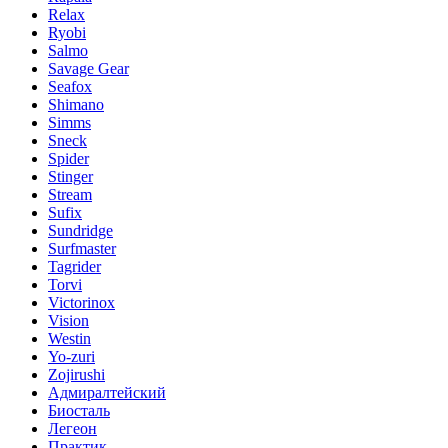
Relax
Ryobi
Salmo
Savage Gear
Seafox
Shimano
Simms
Sneck
Spider
Stinger
Stream
Sufix
Sundridge
Surfmaster
Tagrider
Torvi
Victorinox
Vision
Westin
Yo-zuri
Zojirushi
Адмиралтейский
Биосталь
Легеон
Практик