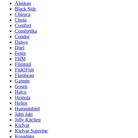
Alaskan
Black Side
Chiruca
Chota
Comfort
Comfortika
Condor
Daiwa
Duel
Fenix
FHM
Finntrail
Fish2Fish
Flambeau
Garmin
Gosen
Halco
Heinola
Helios
Humminbird
Jahti Jakt
Jolly Kitchen
Kizlyar
Kizlyar Supreme
Kosadaka