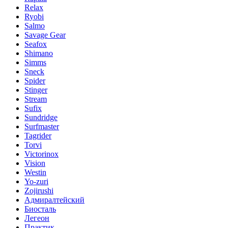
Relax
Ryobi
Salmo
Savage Gear
Seafox
Shimano
Simms
Sneck
Spider
Stinger
Stream
Sufix
Sundridge
Surfmaster
Tagrider
Torvi
Victorinox
Vision
Westin
Yo-zuri
Zojirushi
Адмиралтейский
Биосталь
Легеон
Практик