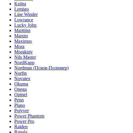
Kujira
Lemigo
Line Winder
Lowrance
Lucky John
Marttiini
Maruto
Maximus
Mora
Morakniv
Nils Master
NordKapp
Nordman (Псков-Полимер)
Norfin
Novatex
Okuma
Onega
Opinel
Penn
Plano
Polyver
Power Phantom
Power Pro
Raiden
Rapala