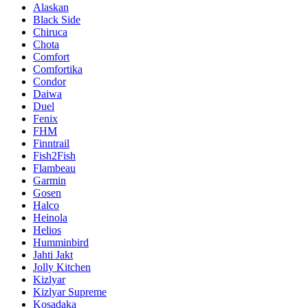
Alaskan
Black Side
Chiruca
Chota
Comfort
Comfortika
Condor
Daiwa
Duel
Fenix
FHM
Finntrail
Fish2Fish
Flambeau
Garmin
Gosen
Halco
Heinola
Helios
Humminbird
Jahti Jakt
Jolly Kitchen
Kizlyar
Kizlyar Supreme
Kosadaka