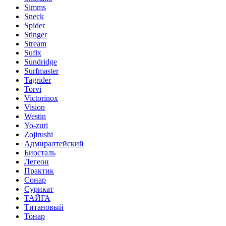
Simms
Sneck
Spider
Stinger
Stream
Sufix
Sundridge
Surfmaster
Tagrider
Torvi
Victorinox
Vision
Westin
Yo-zuri
Zojirushi
Адмиралтейский
Биосталь
Легеон
Практик
Сонар
Сурикат
ТАЙГА
Титановый
Тонар