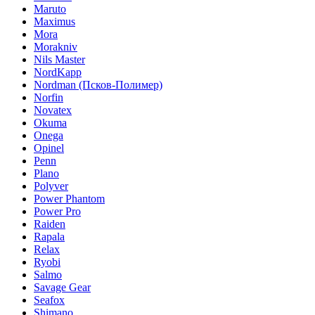
Maruto
Maximus
Mora
Morakniv
Nils Master
NordKapp
Nordman (Псков-Полимер)
Norfin
Novatex
Okuma
Onega
Opinel
Penn
Plano
Polyver
Power Phantom
Power Pro
Raiden
Rapala
Relax
Ryobi
Salmo
Savage Gear
Seafox
Shimano