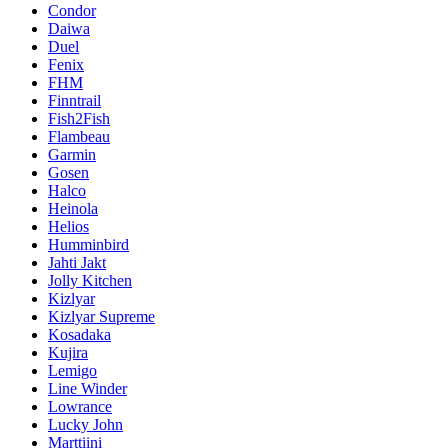
Condor
Daiwa
Duel
Fenix
FHM
Finntrail
Fish2Fish
Flambeau
Garmin
Gosen
Halco
Heinola
Helios
Humminbird
Jahti Jakt
Jolly Kitchen
Kizlyar
Kizlyar Supreme
Kosadaka
Kujira
Lemigo
Line Winder
Lowrance
Lucky John
Marttiini