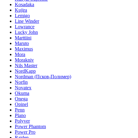
Kosadaka
Kujira
Lemigo
Line Winder
Lowrance
Lucky John
Marttiini
Maruto
Maximus
Mora
Morakniv
Nils Master
NordKapp
Nordman (Псков-Полимер)
Norfin
Novatex
Okuma
Onega
Opinel
Penn
Plano
Polyver
Power Phantom
Power Pro
Raiden