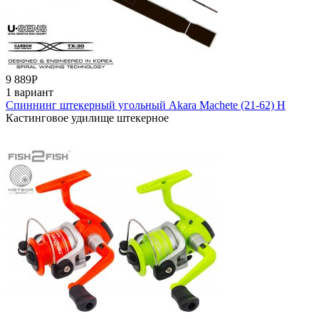
9 889
Р
1 вариант
Спиннинг штекерный угольный Akara Machete (21-62) H
Кастинговое удилище штекерное