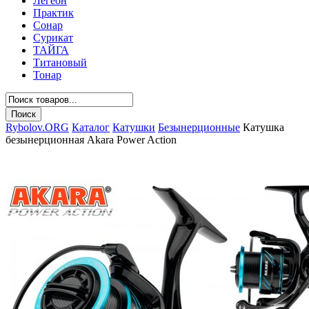
Легеон
Практик
Сонар
Сурикат
ТАЙГА
Титановый
Тонар
Rybolov.ORG
Каталог
Катушки
Безынерционные
Катушка
безынерционная Akara Power Action