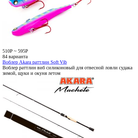
510
Р
~
595
Р
84 варианта
Воблер Akara раттлин Soft Vib
Воблер раттлин виб силиконовый для отвесной ловли судака
зимой, щуки и окуня летом