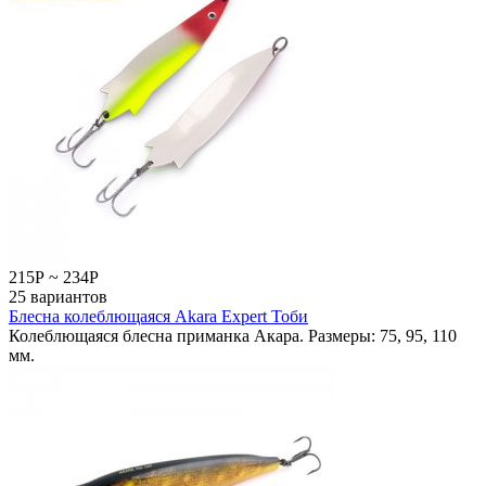
215
Р
~
234
Р
25 вариантов
Блесна колеблющаяся Akara Expert Тоби
Колеблющаяся блесна приманка Акара. Размеры: 75, 95, 110
мм.