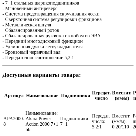
- 7+1 стальных шарикоподшипников
- Мгновенный антиреверс
- Система предотвращения скручивания лески
- Сверхточная система регулировки фрикциона
- Металлическая шпуля
- Сбалансированный ротов
- Сбалансированная рукоятка с кнобом из ЭВА
- Передний многодисковый фрикцион
- Удлиненная дужка лесоукладывателя
- Бронзовый червячный вал
- Передаточное соотношение 5,2:1
Доступные варианты товара:
Передат.
Вместит.
Р
Артикул
Наименование
Подшипники
число
(мм/м)
Наименование:
Передат.
Вместит.
Р
APA2000-
Akara Power
Подшипники:
число:
(мм/м):
ш
8
Action 2000 7+1
7+1
5,2:1
0,20/110
2
bb