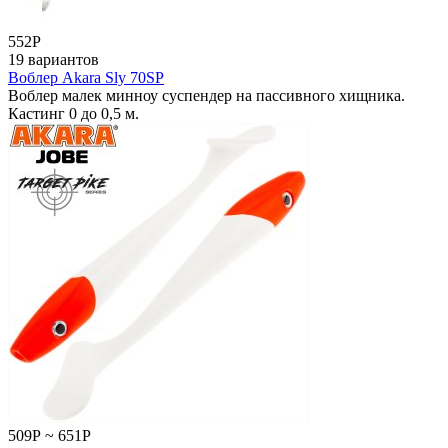
552
Р
19 вариантов
Воблер Akara Sly 70SP
Воблер малек минноу суспендер на пассивного хищника.
Кастинг 0 до 0,5 м.
509
Р
~
651
Р