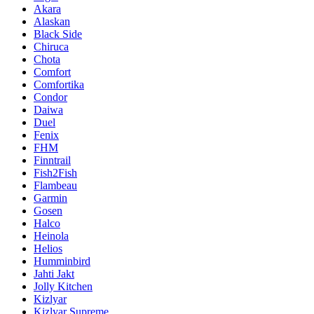
Akara
Alaskan
Black Side
Chiruca
Chota
Comfort
Comfortika
Condor
Daiwa
Duel
Fenix
FHM
Finntrail
Fish2Fish
Flambeau
Garmin
Gosen
Halco
Heinola
Helios
Humminbird
Jahti Jakt
Jolly Kitchen
Kizlyar
Kizlyar Supreme