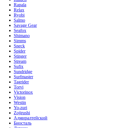
Rapala
Relax
Ryobi
Salmo
Savage Gear
Seafox
Shimano
Simms
Sneck
Spider
Stinger
Stream
Sufix
Sundridge
Surfmaster
Tagrider
Torvi
Victorinox
Vision
Westin
Yo-zuri
Zojirushi
Адмиралтейский
Биосталь