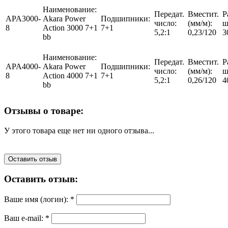
Наименование:
Передат.
Вместит.
Р
APA3000-
Akara Power
Подшипники:
число:
(мм/м):
ш
8
Action 3000 7+1
7+1
5,2:1
0,23/120
3
bb
Наименование:
Передат.
Вместит.
Р
APA4000-
Akara Power
Подшипники:
число:
(мм/м):
ш
8
Action 4000 7+1
7+1
5,2:1
0,26/120
4
bb
Отзывы о товаре:
У этого товара еще нет ни одного отзыва...
Оставить отзыв
Оставить отзыв:
Ваше имя (логин):
*
Ваш e-mail:
*