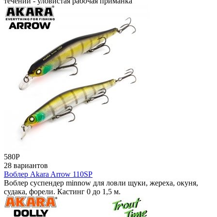
течении - уловистая рабочая приманка
580
Р
28 вариантов
Воблер Akara Arrow 110SP
Воблер суспендер minnow для ловли щуки, жереха, окуня,
судака, форели. Кастинг 0 до 1,5 м.