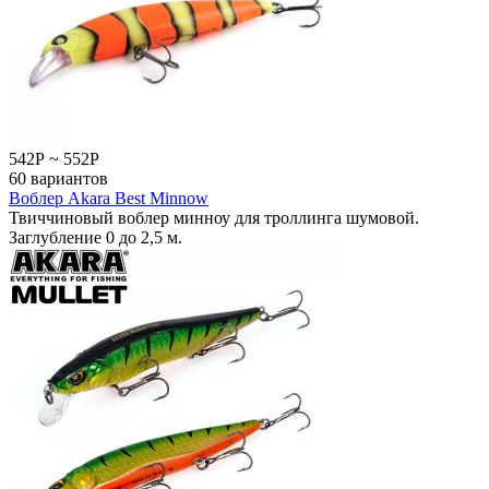
542
Р
~
552
Р
60 вариантов
Воблер Akara Best Minnow
Твиччиновый воблер минноу для троллинга шумовой.
Заглубление 0 до 2,5 м.