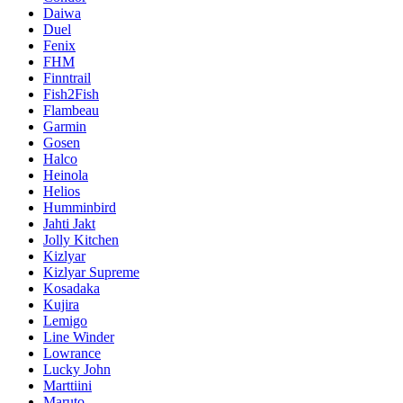
Daiwa
Duel
Fenix
FHM
Finntrail
Fish2Fish
Flambeau
Garmin
Gosen
Halco
Heinola
Helios
Humminbird
Jahti Jakt
Jolly Kitchen
Kizlyar
Kizlyar Supreme
Kosadaka
Kujira
Lemigo
Line Winder
Lowrance
Lucky John
Marttiini
Maruto