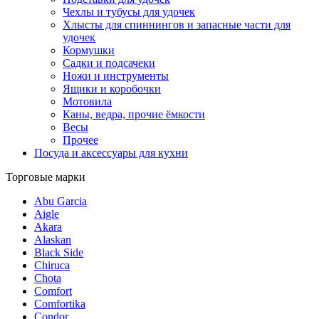
Чехлы и тубусы для удочек
Хлысты для спиннингов и запасные части для
удочек
Кормушки
Садки и подсачеки
Ножи и инструменты
Ящики и коробочки
Мотовила
Каны, ведра, прочие ёмкости
Весы
Прочее
Посуда и аксессуары для кухни
Торговые марки
Abu Garcia
Aigle
Akara
Alaskan
Black Side
Chiruca
Chota
Comfort
Comfortika
Condor