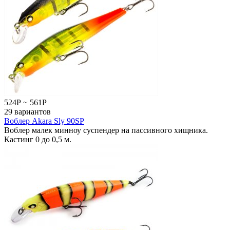
524
Р
~
561
Р
29 вариантов
Воблер Akara Sly 90SP
Воблер малек минноу суспендер на пассивного хищника.
Кастинг 0 до 0,5 м.