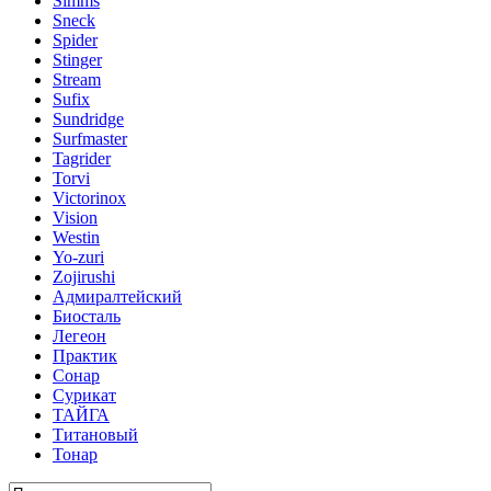
Simms
Sneck
Spider
Stinger
Stream
Sufix
Sundridge
Surfmaster
Tagrider
Torvi
Victorinox
Vision
Westin
Yo-zuri
Zojirushi
Адмиралтейский
Биосталь
Легеон
Практик
Сонар
Сурикат
ТАЙГА
Титановый
Тонар