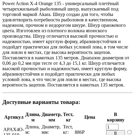
Power Action X-4 Orange 135 - универсальный плетёный
четырехжильный рыболовный шнур, выпускаемый под
торговой маркой Akara. Шнур создан для того, чтобы
удовлетворить потребности рыболовов в качественном,
надежном, прочном и недорогом шнуре. Шнур оранжевого
цвета. Изготовлен из плотного волокна японского
производства. Шнур отличается высокой прочностью и
надежностью, имеет круглую форму, абразивоустойчив и
подойдет практически для любых условий лова, в том числе
для ловли в местах, где высока вероятность зацепов.
Поставляется в намотках 135 метров. Диапазон диаметров от
0,06 до 0,2 мм при тесте от 4,3 до 15,1 кг. Шнур отличается
высокой прочностью и надежностью, имеет круглую форму,
абразивоустойчив и подойдет практически для любых
условий лова, в что числе для ловли в местах, где высока
вероятность зацепов. Поставляется в намотках 135 метров.
Доступные варианты товара:
Длина,
Диаметр,
Тест,
В
Артикул
Цена
м
мм
кг
корзину
Длина,
Диаметр,
Тест,
APAX4O-
м:
мм:
кг:
886
Р
В
135-010