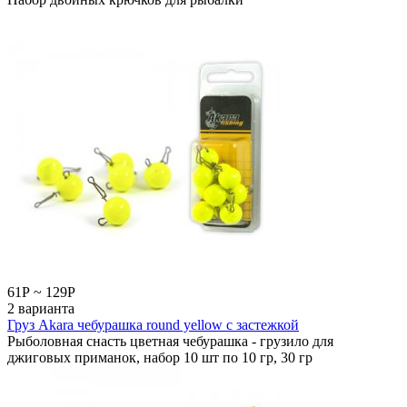
61
Р
~
129
Р
2 варианта
Груз Akara чебурашка round yellow с застежкой
Рыболовная снасть цветная чебурашка - грузило для
джиговых приманок, набор 10 шт по 10 гр, 30 гр