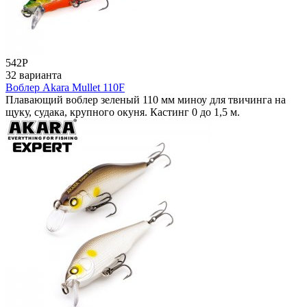
542
Р
32 варианта
Воблер Akara Mullet 110F
Плавающий воблер зеленый 110 мм миноу для твичинга на
щуку, судака, крупного окуня. Кастинг 0 до 1,5 м.