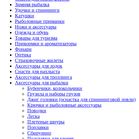
Зимняя рыбалка
Удочки и спиннинги
Катушки
Рыболовные приманки
Ножи и аксессуары
Одежда и обувь
Товары для туризма
Прикормки и ароматизаторы
Фонари
Оптика
Страховочные жилеты
Аксессуары для лодок
Снасти для нахлыста
Аксессуары для троллинга
Аксессуары для рыбалки
Бубенчики, колокольчики
Грузила и наборы грузов
Джиг головки (оснастка для спиннинговой ловли)
Крючки и рыболовные аксессуары
Поводки
Леска
Плетеные шнуры
Поплавки
Сбирулино
Подставки для удочек