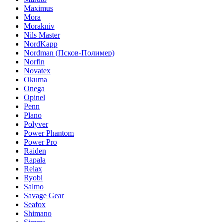
Maximus
Mora
Morakniv
Nils Master
NordKapp
Nordman (Псков-Полимер)
Norfin
Novatex
Okuma
Onega
Opinel
Penn
Plano
Polyver
Power Phantom
Power Pro
Raiden
Rapala
Relax
Ryobi
Salmo
Savage Gear
Seafox
Shimano