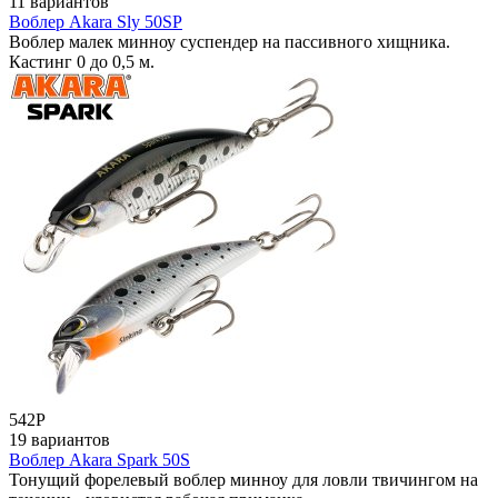
11 вариантов
Воблер Akara Sly 50SP
Воблер малек минноу суспендер на пассивного хищника.
Кастинг 0 до 0,5 м.
542
Р
19 вариантов
Воблер Akara Spark 50S
Тонущий форелевый воблер минноу для ловли твичингом на