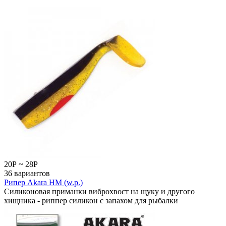
20
Р
~
28
Р
36 вариантов
Рипер Akara HM (w.p.)
Силиконовая приманки виброхвост на щуку и другого
хищника - риппер силикон с запахом для рыбалки