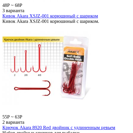
48
Р
~
68
Р
3 варианта
Кивок Akara XSJZ-001 корюшиный с шариком
Кивок Akara XSJZ-001 корюшиный с шариком.
55
Р
~
63
Р
2 варианта
Крючок Akara 8920 Red двойник с удлиненным цевьем
Набор двойных крючков для рыбалки