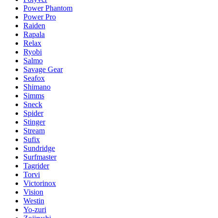
Power Phantom
Power Pro
Raiden
Rapala
Relax
Ryobi
Salmo
Savage Gear
Seafox
Shimano
Simms
Sneck
Spider
Stinger
Stream
Sufix
Sundridge
Surfmaster
Tagrider
Torvi
Victorinox
Vision
Westin
Yo-zuri