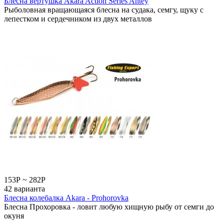
Блесна вертушка Akara Action Series Antey
Рыболовная вращающаяся блесна на судака, семгу, щуку с
лепестком и сердечником из двух металлов
153
Р
~
282
Р
42 варианта
Блесна колебалка Akara - Prohorovka
Блесна Прохоровка - ловит любую хищную рыбу от семги до
окуня