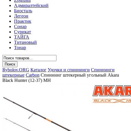
Zojirushi
Адмиралтейский
Биосталь
Легеон
Практик
Сонар
Сурикат
ТАЙГА
Титановый
Тонар
Rybolov.ORG
Каталог
Удочки и спиннинги
Спиннинги
штекерные
Carbon
Спиннинг штекерный угольный Akara
Black Hunter (12-37) MH