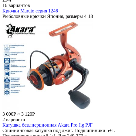
16 вариантов
Крючки Maruto серия 1246
Рыболовные крючки Япония, размеры 4-18
3 000
Р
~
3 120
Р
2 варианта
Катушка безынерционная Akara Pro Jig PJF
Спиннинговая катушка под джиг. Подшипиники 5+1.
Передаточное число 5,1:1. Вес 240-279 г.