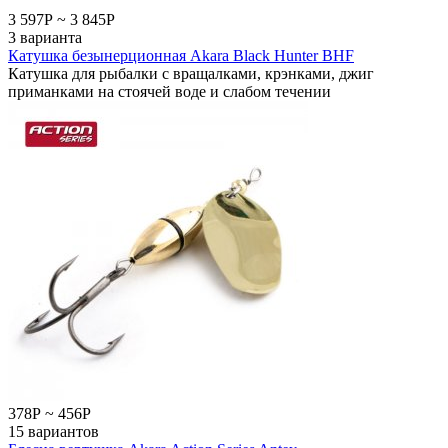
3 597
Р
~
3 845
Р
3 варианта
Катушка безынерционная Akara Black Hunter BHF
Катушка для рыбалки с вращалками, крэнками, джиг
приманками на стоячей воде и слабом течении
378
Р
~
456
Р
15 вариантов