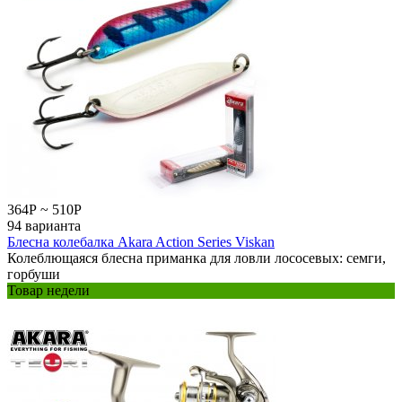
364
Р
~
510
Р
94 варианта
Блесна колебалка Akara Action Series Viskan
Колеблющаяся блесна приманка для ловли лососевых: семги,
горбуши
Товар недели