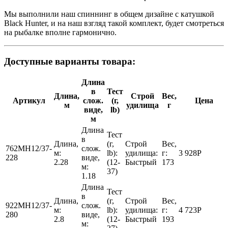
Мы выполнили наш спиннинг в общем дизайне с катушкой
Black Hunter, и на наш взгляд такой комплект, будет смотреться
на рыбалке вполне гармонично.
Доступные варианты товара:
Длина
в
Тест
Длина,
Строй
Вес,
Артикул
слож.
(г,
Цена
м
удилища
г
виде,
lb)
м
Длина
Тест
в
Длина,
(г,
Строй
Вес,
762MH12/37-
слож.
м:
lb):
удилища:
г:
3 928
Р
228
виде,
2.28
(12-
Быстрый
173
м:
37)
1.18
Длина
Тест
в
Длина,
(г,
Строй
Вес,
922MH12/37-
слож.
м:
lb):
удилища:
г:
4 723
Р
280
виде,
2.8
(12-
Быстрый
193
м: