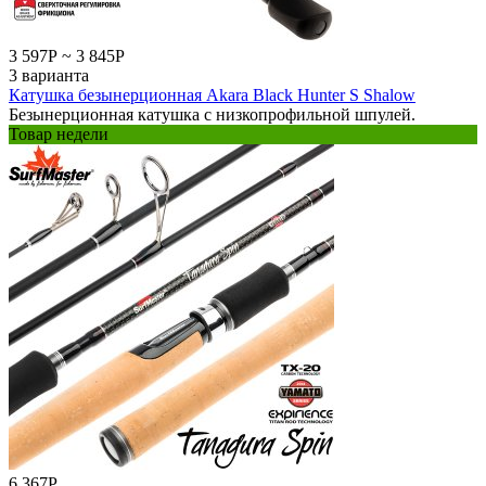
3 597
Р
~
3 845
Р
3 варианта
Катушка безынерционная Akara Black Hunter S Shalow
Безынерционная катушка с низкопрофильной шпулей.
Товар недели
6 367
Р