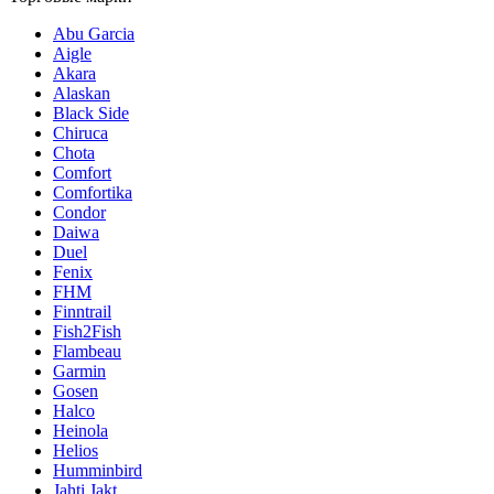
Abu Garcia
Aigle
Akara
Alaskan
Black Side
Chiruca
Chota
Comfort
Comfortika
Condor
Daiwa
Duel
Fenix
FHM
Finntrail
Fish2Fish
Flambeau
Garmin
Gosen
Halco
Heinola
Helios
Humminbird
Jahti Jakt