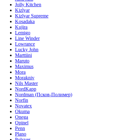
Jolly Kitchen
Kizlyar
Kizlyar Supreme
Kosadaka
Kujira
Lemigo
Line Winder
Lowrance
Lucky John
Marttiini
Maruto
Maximus
Mora
Morakniv
Nils Master
NordKapp
Nordman (Псков-Полимер)
Norfin
Novatex
Okuma
Onega
Opinel
Penn
Plano
Polyver