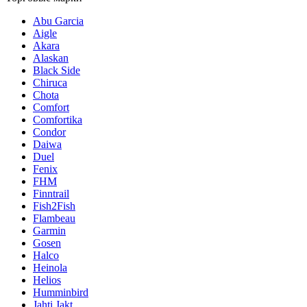
Abu Garcia
Aigle
Akara
Alaskan
Black Side
Chiruca
Chota
Comfort
Comfortika
Condor
Daiwa
Duel
Fenix
FHM
Finntrail
Fish2Fish
Flambeau
Garmin
Gosen
Halco
Heinola
Helios
Humminbird
Jahti Jakt