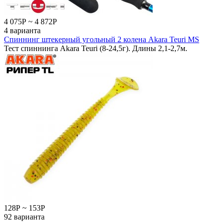
4 075
Р
~
4 872
Р
4 варианта
Спиннинг штекерный угольный 2 колена Akara Teuri MS
Тест спиннинга Akara Teuri (8-24,5г). Длины 2,1-2,7м.
128
Р
~
153
Р
92 варианта