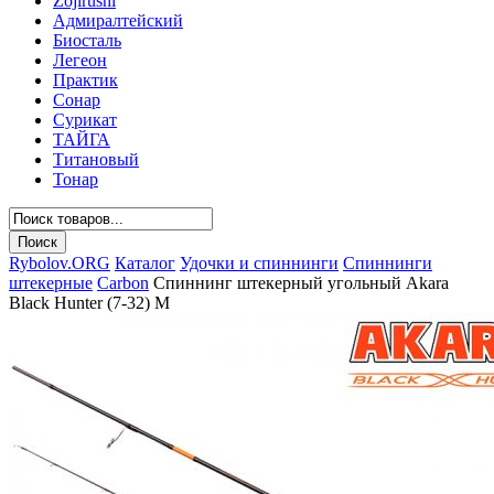
Zojirushi
Адмиралтейский
Биосталь
Легеон
Практик
Сонар
Сурикат
ТАЙГА
Титановый
Тонар
Rybolov.ORG
Каталог
Удочки и спиннинги
Спиннинги
штекерные
Carbon
Спиннинг штекерный угольный Akara
Black Hunter (7-32) M