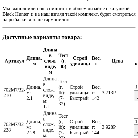
Мы выполнили наш спиннинг в общем дизайне с катушкой
Black Hunter, и на наш взгляд такой комплект, будет смотреться
на рыбалке вполне гармонично.
Доступные варианты товара:
Длина
в
Тест
Длина,
Строй
Вес,
Артикул
слож.
(г,
Цена
м
удилища
г
к
виде,
lb)
м
Длина
Тест
в
Длина,
(г,
Строй
Вес,
702M7/32-
слож.
м:
lb):
удилища:
г:
3 713
Р
210
виде,
2.1
(7-
Быстрый
142
м:
32)
1.1
Длина
Тест
в
Длина,
(г,
Строй
Вес,
762M7/32-
слож.
м:
lb):
удилища:
г:
3 928
Р
228
виде,
2.28
(7-
Быстрый
144
м: