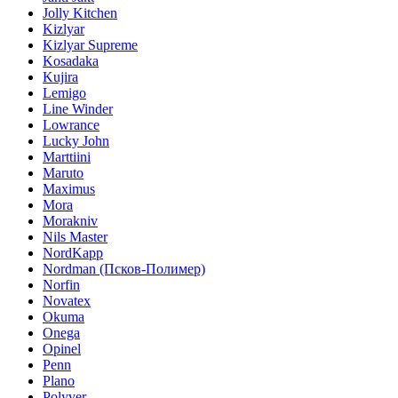
Jolly Kitchen
Kizlyar
Kizlyar Supreme
Kosadaka
Kujira
Lemigo
Line Winder
Lowrance
Lucky John
Marttiini
Maruto
Maximus
Mora
Morakniv
Nils Master
NordKapp
Nordman (Псков-Полимер)
Norfin
Novatex
Okuma
Onega
Opinel
Penn
Plano
Polyver