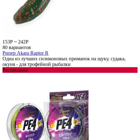
153
Р
~
242
Р
80 вариантов
Рипер Akara Raptor R
Одна из лучших силиконовых приманок на щуку, судака,
окуня - для трофейной рыбалки
Распродажа