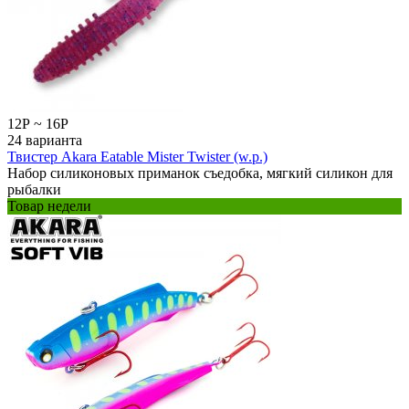
12
Р
~
16
Р
24 варианта
Твистер Akara Eatable Mister Twister (w.p.)
Набор силиконовых приманок съедобка, мягкий силикон для
рыбалки
Товар недели