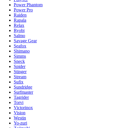
Power Phantom
Power Pro
Raiden
Rapala
Relax
Ryobi
Salmo
Savage Gear
Seafox
Shimano
Simms
Sneck
Spider
Stinger
Stream
Sufix
Sundridge
Surfmaster
Tagrider
Torvi
Victorinox
Vision
Westin
Yo-zuri