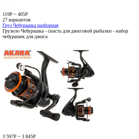
119
Р
~
405
Р
27 вариантов
Груз Чебурашка разборная
Грузило Чебурашка - снасть для джиговой рыбалки - набор
чебурашек для джига
3 597
Р
~
3 845
Р