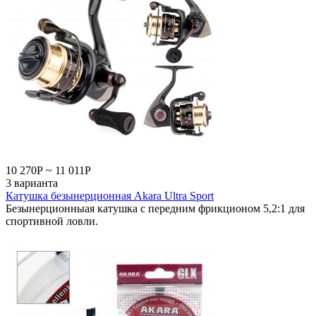
10 270
Р
~
11 011
Р
3 варианта
Катушка безынерционная Akara Ultra Sport
Безынерционныая катушка с передним фрикционом 5,2:1 для
спортивной ловли.