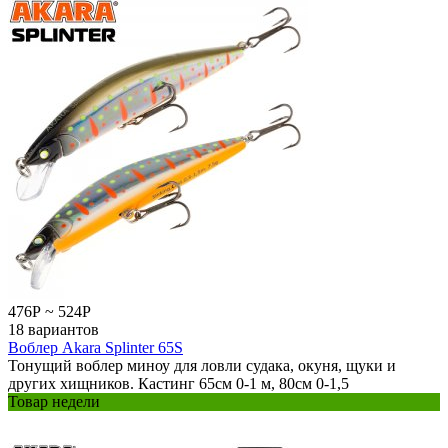
476
Р
~
524
Р
18 вариантов
Воблер Akara Splinter 65S
Тонущий воблер миноу для ловли судака, окуня, щуки и
других хищников. Кастинг 65см 0-1 м, 80см 0-1,5
Товар недели