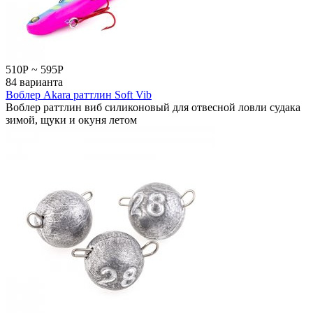
510
Р
~
595
Р
84 варианта
Воблер Akara раттлин Soft Vib
Воблер раттлин виб силиконовый для отвесной ловли судака
зимой, щуки и окуня летом