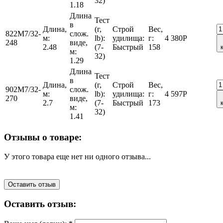
32)
1.18
Длина
Тест
в
Длина,
(г,
Строй
Вес,
822M7/32-
слож.
м:
lb):
удилища:
г:
4 380
Р
248
виде,
2.48
(7-
Быстрый
158
м:
32)
1.29
Длина
Тест
в
Длина,
(г,
Строй
Вес,
902M7/32-
слож.
м:
lb):
удилища:
г:
4 597
Р
270
виде,
2.7
(7-
Быстрый
173
м:
32)
1.41
Отзывы о товаре:
У этого товара еще нет ни одного отзыва...
Оставить отзыв
Оставить отзыв: