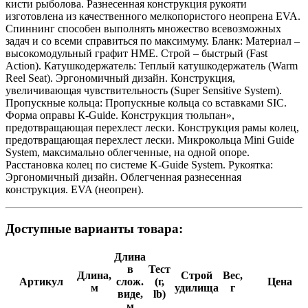
кисти рыболова. Разнесенная конструкция рукояти
изготовлена из качественного мелкопористого неопрена EVA.
Спиннинг способен выполнять множество всевозможных
задач и со всеми справиться по максимуму. Бланк: Материал –
высокомодульный графит HME. Строй – быстрый (Fast
Action). Катушкодержатель: Теплый катушкодержатель (Warm
Reel Seat). Эргономичный дизайн. Конструкция,
увеличивающая чувствительность (Super Sensitive System).
Пропускные кольца: Пропускные кольца cо вставками SIC.
Форма оправы К-Guide. Конструкция тюльпан»,
предотвращающая перехлест лески. Конструкция рамы колец,
предотвращающая перехлест лески. Микрокольца Mini Guide
System, максимально облегченные, на одной опоре.
Расстановка колец по системе K-Guide System. Рукоятка:
Эргономичный дизайн. Облегченная разнесенная
конструкция. EVA (неопрен).
Доступные варианты товара:
Длина
в
Тест
Длина,
Строй
Вес,
Артикул
слож.
(г,
Цена
м
удилища
г
виде,
lb)
м