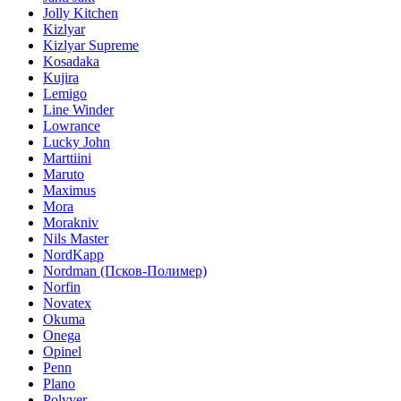
Jolly Kitchen
Kizlyar
Kizlyar Supreme
Kosadaka
Kujira
Lemigo
Line Winder
Lowrance
Lucky John
Marttiini
Maruto
Maximus
Mora
Morakniv
Nils Master
NordKapp
Nordman (Псков-Полимер)
Norfin
Novatex
Okuma
Onega
Opinel
Penn
Plano
Polyver