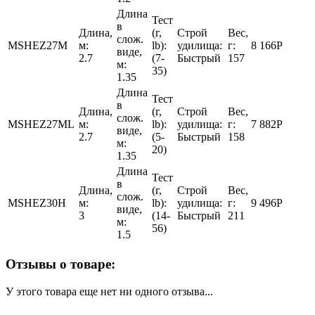
Длина
Тест
в
Длина,
(г,
Строй
Вес,
слож.
MSHEZ27M
м:
lb):
удилища:
г:
8 166
Р
виде,
2.7
(7-
Быстрый
157
м:
35)
1.35
Длина
Тест
в
Длина,
(г,
Строй
Вес,
слож.
MSHEZ27ML
м:
lb):
удилища:
г:
7 882
Р
виде,
2.7
(5-
Быстрый
158
м:
20)
1.35
Длина
Тест
в
Длина,
(г,
Строй
Вес,
слож.
MSHEZ30H
м:
lb):
удилища:
г:
9 496
Р
виде,
3
(14-
Быстрый
211
м:
56)
1.5
Отзывы о товаре:
У этого товара еще нет ни одного отзыва...