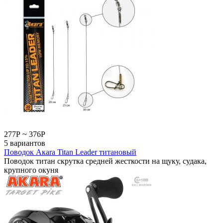
277
Р
~
376
Р
5 вариантов
Поводок Акаrа Titan Leader титановый
Поводок титан скрутка средней жесткости на щуку, судака,
крупного окуня