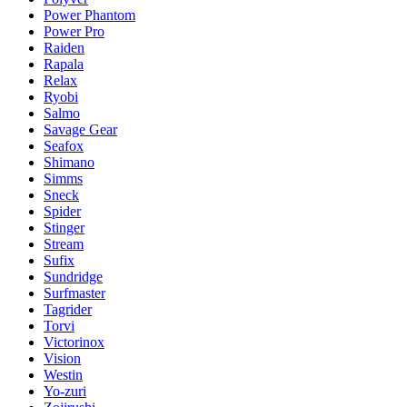
Power Phantom
Power Pro
Raiden
Rapala
Relax
Ryobi
Salmo
Savage Gear
Seafox
Shimano
Simms
Sneck
Spider
Stinger
Stream
Sufix
Sundridge
Surfmaster
Tagrider
Torvi
Victorinox
Vision
Westin
Yo-zuri