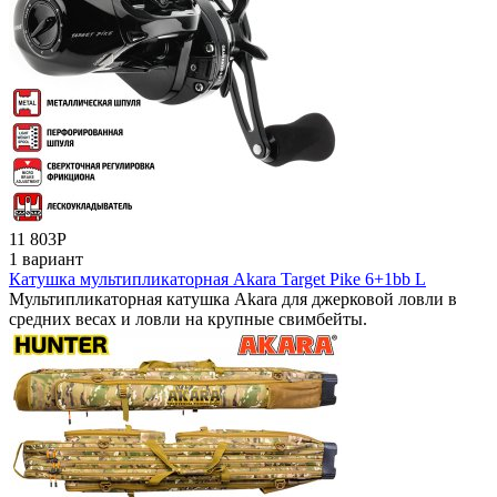
11 803
Р
1 вариант
Катушка мультипликаторная Akara Target Pike 6+1bb L
Мультипликаторная катушка Akara для джерковой ловли в
средних весах и ловли на крупные свимбейты.