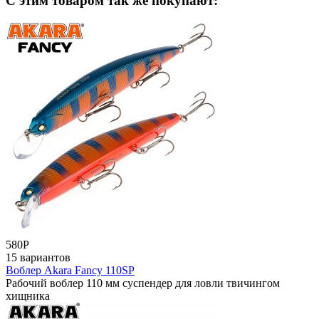
C этим товаром так же покупают:
580
Р
15 вариантов
Воблер Akara Fancy 110SP
Рабочий воблер 110 мм суспендер для ловли твичингом
хищника