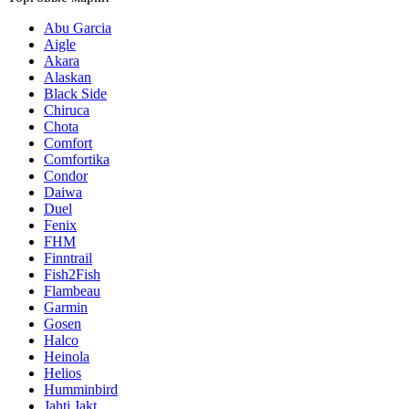
Abu Garcia
Aigle
Akara
Alaskan
Black Side
Chiruca
Chota
Comfort
Comfortika
Condor
Daiwa
Duel
Fenix
FHM
Finntrail
Fish2Fish
Flambeau
Garmin
Gosen
Halco
Heinola
Helios
Humminbird
Jahti Jakt