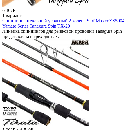
6 367
Р
1 вариант
Спиннинг штекерный угольный 2 колена Surf Master YS5004
Yamato Series Tanagura Spin TX-20
Линейка спиннингов для рывковой проводки Tanagura Spin
представлена в трех длинах.
5 902
Р
~
6 540
Р