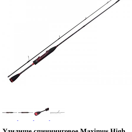
Удилище спиннинговое Maximus High