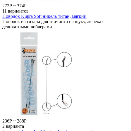
272
Р
~
374
Р
11 вариантов
Поводок Kujira Soft никель-титан, мягкий
Поводок из титана для твичинга на щуку, жереха с
деликатными воблерами
236
Р
~
288
Р
2 варианта