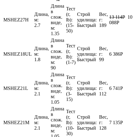
Длина
Тест
в
Длина,
(г,
Строй
Вес,
слож.
13 114
Р
10
MSHEZ27H
м:
lb):
удилища:
г:
виде,
088
Р
2.7
(15-
Быстрый
189
м:
50)
1.35
Длина
в
Тест
Длина,
Строй
Вес,
слож.
(г,
MSHEZ18UL
м:
удилища:
г:
6 386
Р
виде,
lb):
1.8
Быстрый
99
м:
(1-7)
90
Длина
Тест
в
Длина,
(г,
Строй
Вес,
слож.
MSHEZ21L
м:
lb):
удилища:
г:
6 741
Р
виде,
2.1
(3-
Быстрый
112
м:
15)
1.05
Длина
Тест
в
Длина,
(г,
Строй
Вес,
слож.
MSHEZ21M
м:
lb):
удилища:
г:
7 135
Р
виде,
2.1
(10-
Быстрый
128
м:
30)
1.05