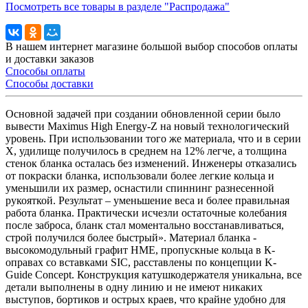
Посмотреть все товары в разделе "Распродажа"
В нашем интернет магазине большой выбор способов оплаты
и доставки заказов
Способы оплаты
Способы доставки
Основной задачей при создании обновленной серии было
вывести Maximus High Energy-Z на новый технологический
уровень. При использовании того же материала, что и в серии
X, удилище получилось в среднем на 12% легче, а толщина
стенок бланка осталась без изменений. Инженеры отказались
от покраски бланка, использовали более легкие кольца и
уменьшили их размер, оснастили спиннинг разнесенной
рукояткой. Результат – уменьшение веса и более правильная
работа бланка. Практически исчезли остаточные колебания
после заброса, бланк стал моментально восстанавливаться,
строй получился более быстрый». Материал бланка -
высокомодульный графит HME, пропускные кольца в К-
оправах со вставками SIC, расставлены по концепции K-
Guide Concept. Конструкция катушкодержателя уникальна, все
детали выполнены в одну линию и не имеют никаких
выступов, бортиков и острых краев, что крайне удобно для