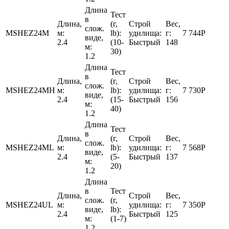
Длина
Тест
в
Длина,
(г,
Строй
Вес,
слож.
MSHEZ24M
м:
lb):
удилища:
г:
7 744
Р
виде,
2.4
(10-
Быстрый
148
м:
30)
1.2
Длина
Тест
в
Длина,
(г,
Строй
Вес,
слож.
MSHEZ24MH
м:
lb):
удилища:
г:
7 730
Р
виде,
2.4
(15-
Быстрый
156
м:
40)
1.2
Длина
Тест
в
Длина,
(г,
Строй
Вес,
слож.
MSHEZ24ML
м:
lb):
удилища:
г:
7 568
Р
виде,
2.4
(5-
Быстрый
137
м:
20)
1.2
Длина
в
Тест
Длина,
Строй
Вес,
слож.
(г,
MSHEZ24UL
м:
удилища:
г:
7 350
Р
виде,
lb):
2.4
Быстрый
125
м:
(1-7)
1.2