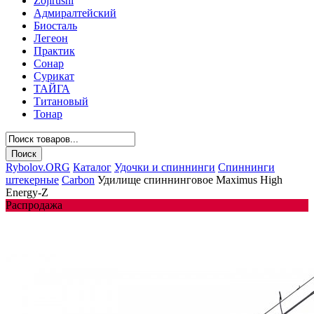
Zojirushi
Адмиралтейский
Биосталь
Легеон
Практик
Сонар
Сурикат
ТАЙГА
Титановый
Тонар
Rybolov.ORG
Каталог
Удочки и спиннинги
Спиннинги
штекерные
Carbon
Удилище спиннинговое Maximus High
Energy-Z
Распродажа