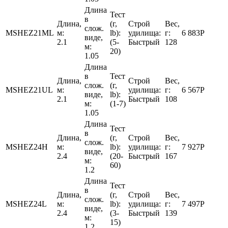
Длина
Тест
в
Длина,
(г,
Строй
Вес,
слож.
MSHEZ21ML
м:
lb):
удилища:
г:
6 883
Р
виде,
2.1
(5-
Быстрый
128
м:
20)
1.05
Длина
в
Тест
Длина,
Строй
Вес,
слож.
(г,
MSHEZ21UL
м:
удилища:
г:
6 567
Р
виде,
lb):
2.1
Быстрый
108
м:
(1-7)
1.05
Длина
Тест
в
Длина,
(г,
Строй
Вес,
слож.
MSHEZ24H
м:
lb):
удилища:
г:
7 927
Р
виде,
2.4
(20-
Быстрый
167
м:
60)
1.2
Длина
Тест
в
Длина,
(г,
Строй
Вес,
слож.
MSHEZ24L
м:
lb):
удилища:
г:
7 497
Р
виде,
2.4
(3-
Быстрый
139
м:
15)
1.2