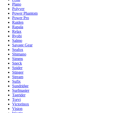
Plano
Polyver
Power Phantom
Power Pro
Raiden
Rapala
Relax
Ryobi
Salmo
Savage Gear
Seafox
Shimano
Simms
Sneck
Spider
Stinger
Stream
Sufix
Sundridge
Surfmaster
Tagrider
Torvi
Victorinox
Vision