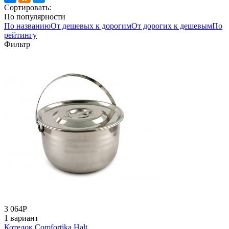
Сортировать:
По популярности
По названию
От дешевых к дорогим
От дорогих к дешевым
По
рейтингу
Фильтр
3 064
Р
1 вариант
Котелок Comfortika Halt