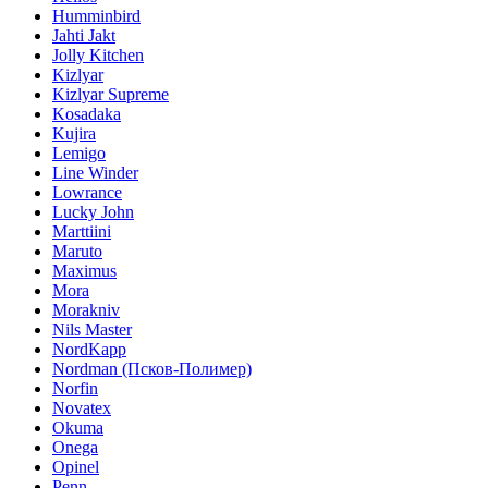
Humminbird
Jahti Jakt
Jolly Kitchen
Kizlyar
Kizlyar Supreme
Kosadaka
Kujira
Lemigo
Line Winder
Lowrance
Lucky John
Marttiini
Maruto
Maximus
Mora
Morakniv
Nils Master
NordKapp
Nordman (Псков-Полимер)
Norfin
Novatex
Okuma
Onega
Opinel
Penn