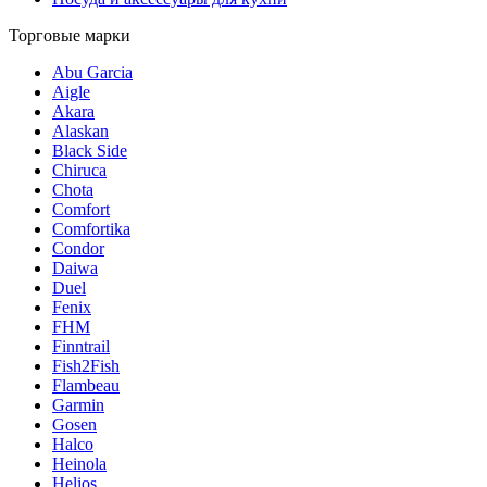
Торговые марки
Abu Garcia
Aigle
Akara
Alaskan
Black Side
Chiruca
Chota
Comfort
Comfortika
Condor
Daiwa
Duel
Fenix
FHM
Finntrail
Fish2Fish
Flambeau
Garmin
Gosen
Halco
Heinola
Helios