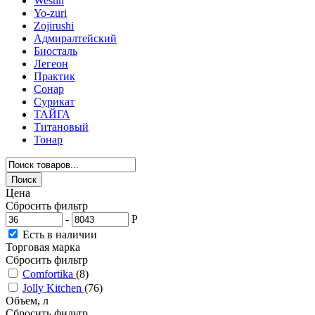
Westin
Yo-zuri
Zojirushi
Адмиралтейский
Биосталь
Легеон
Практик
Сонар
Сурикат
ТАЙГА
Титановый
Тонар
Цена
Сбросить фильтр
-
Р
Есть в наличии
Торговая марка
Сбросить фильтр
Comfortika
(8)
Jolly Kitchen
(76)
Объем, л
Сбросить фильтр