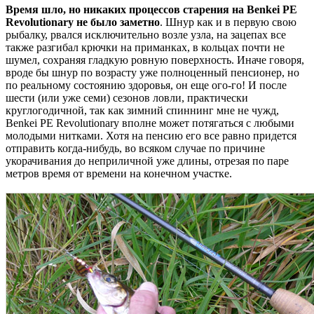
Время шло, но никаких процессов старения на Benkei PE
Revolutionary не было заметно
. Шнур как и в первую свою
рыбалку, рвался исключительно возле узла, на зацепах все
также разгибал крючки на приманках, в кольцах почти не
шумел, сохраняя гладкую ровную поверхность. Иначе говоря,
вроде бы шнур по возрасту уже полноценный пенсионер, но
по реальному состоянию здоровья, он еще ого-го! И после
шести (или уже семи) сезонов ловли, практически
круглогодичной, так как зимний спиннинг мне не чужд,
Benkei PE Revolutionary вполне может потягаться с любыми
молодыми нитками. Хотя на пенсию его все равно придется
отправить когда-нибудь, во всяком случае по причине
укорачивания до неприличной уже длины, отрезая по паре
метров время от времени на конечном участке.