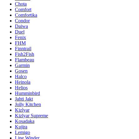
Chota
Comfort
Comfortika
Condor
Daiwa
Duel
Fenix
FHM
Finntrail
Fish2Fish
Flambeau
Garmin
Gosen
Halco
Heinola
Helios
Humminbird
Jahti Jakt
Jolly Kitchen
Kizlyar
Kizlyar Supreme
Kosadaka
Kujira
Lemigo
Line Winder