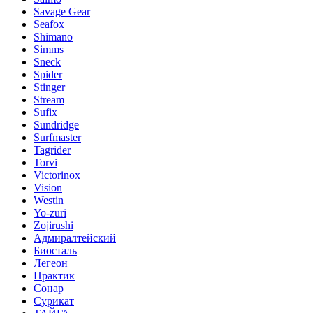
Savage Gear
Seafox
Shimano
Simms
Sneck
Spider
Stinger
Stream
Sufix
Sundridge
Surfmaster
Tagrider
Torvi
Victorinox
Vision
Westin
Yo-zuri
Zojirushi
Адмиралтейский
Биосталь
Легеон
Практик
Сонар
Сурикат