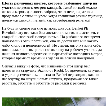
Шесть различных цветов, которые разбивают шнур на
участки по десять метров каждый.
Такой ниткой можно
легко измерять дальность заброса, что я неоднократно и
проделывал с этим шнуром, когда сравнивал разные удилища,
пользуясь данной плетней, как своеобразной рулеткой.
Не будучи самым мягким из моих шнуров, Benkei PE
Revolutionary все-таки был достаточно мягок и эластичен, с
гладкой и скользкой поверхностью. На рыбалке за все время
пользования этой плетенкой, она не доставляла мне каких-
либо хлопот и неприятностей. Не старея, ниточка жила себе,
поживала, лишь выцветая потихоньку на рабочем участке, да
начиная немного ворситься на паре-тройке последних метров,
которые время от времени я удалял на всякий пожарный.
Сейчас я вижу на фото, что изначально этот шнур был
намотан на старушку Эксию от Ryobi. Со временем, катушки
и удилища сменялись, а нитка от Benkei переходила, как по
наследству, на шпули новых катушек, продолжая все также
работать, работать и работать от рыбалки к рыбалке.