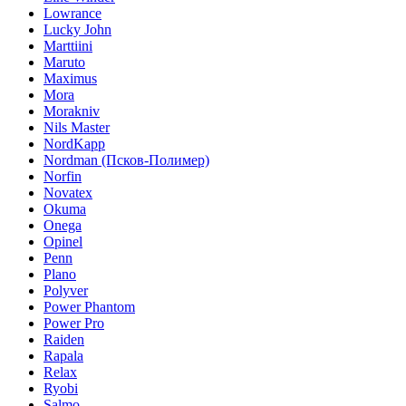
Lowrance
Lucky John
Marttiini
Maruto
Maximus
Mora
Morakniv
Nils Master
NordKapp
Nordman (Псков-Полимер)
Norfin
Novatex
Okuma
Onega
Opinel
Penn
Plano
Polyver
Power Phantom
Power Pro
Raiden
Rapala
Relax
Ryobi
Salmo