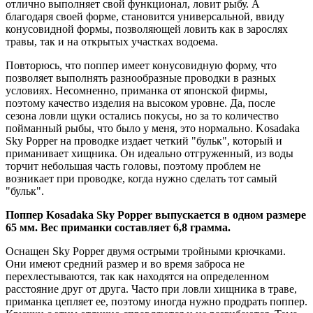
отлично выполняет свой функционал, ловит рыбу. А
благодаря своей форме, становится универсальной, ввиду
конусовидной формы, позволяющей ловить как в зарослях
травы, так и на открытых участках водоема.
Повторюсь, что поппер имеет конусовидную форму, что
позволяет выполнять разнообразные проводки в разных
условиях. Несомненно, приманка от японской фирмы,
поэтому качество изделия на высоком уровне. Да, после
сезона ловли щуки остались покусы, но за то количество
пойманный рыбы, что было у меня, это нормально. Kosadaka
Sky Popper на проводке издает четкий "бульк", который и
приманивает хищника. Он идеально отгруженный, из воды
торчит небольшая часть головы, поэтому проблем не
возникает при проводке, когда нужно сделать тот самый
"бульк".
Поппер Kosadaka Sky Popper выпускается в одном размере
65 мм. Вес приманки составляет 6,8 грамма.
Оснащен Sky Popper двумя острыми тройными крючками.
Они имеют средний размер и во время заброса не
перехлестываются, так как находятся на определенном
расстояние друг от друга. Часто при ловли хищника в траве,
приманка цепляет ее, поэтому иногда нужно продрать поппер.