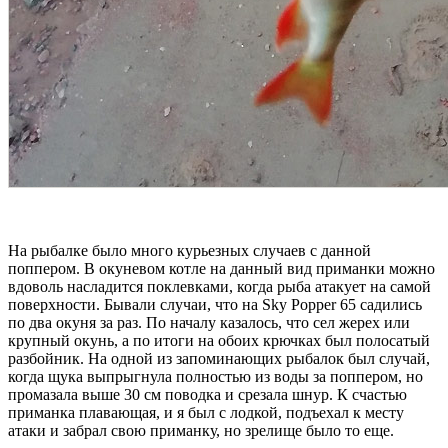
На рыбалке было много курьезных случаев с данной
поппером. В окуневом котле на данный вид приманки можно
вдоволь насладится поклевками, когда рыба атакует на самой
поверхности. Бывали случаи, что на Sky Popper 65 садились
по два окуня за раз. По началу казалось, что сел жерех или
крупный окунь, а по итоги на обоих крючках был полосатый
разбойник. На одной из запоминающих рыбалок был случай,
когда щука выпрыгнула полностью из воды за поппером, но
промазала выше 30 см поводка и срезала шнур. К счастью
приманка плавающая, и я был с лодкой, подъехал к месту
атаки и забрал свою приманку, но зрелище было то еще.