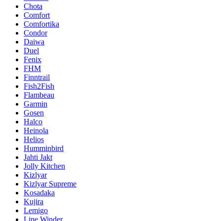
Chota
Comfort
Comfortika
Condor
Daiwa
Duel
Fenix
FHM
Finntrail
Fish2Fish
Flambeau
Garmin
Gosen
Halco
Heinola
Helios
Humminbird
Jahti Jakt
Jolly Kitchen
Kizlyar
Kizlyar Supreme
Kosadaka
Kujira
Lemigo
Line Winder