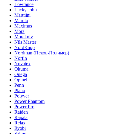
Lowrance
Lucky John
Marttiini
Maruto
Maximus
Mora
Morakniv
Nils Master
NordKapp
Nordman (Псков-Полимер)
Norfin
Novatex
Okuma
Onega
Opinel
Penn
Plano
Polyver
Power Phantom
Power Pro
Raiden
Rapala
Relax
Ryobi
Salmo