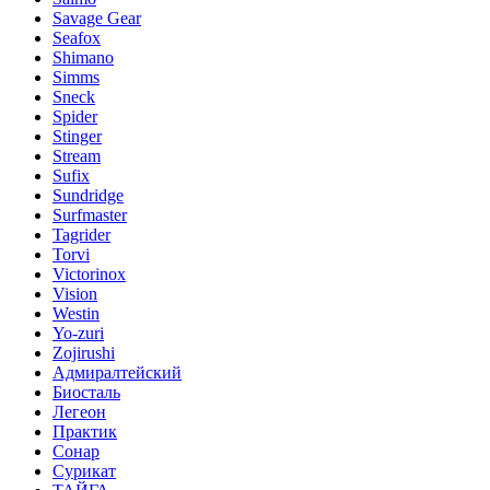
Savage Gear
Seafox
Shimano
Simms
Sneck
Spider
Stinger
Stream
Sufix
Sundridge
Surfmaster
Tagrider
Torvi
Victorinox
Vision
Westin
Yo-zuri
Zojirushi
Адмиралтейский
Биосталь
Легеон
Практик
Сонар
Сурикат