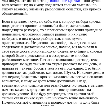
мол покупайте именно эти
рыболовные крючки
– они лучше
всех остальных; но я хочу поделиться своими мыслями по
такому важному элементу рыболовной оснастки, как крючок
обыкновенный.
Если в детстве, я сужу по себе, мы к вопросу выбора крючка
подходили из принципа «лишь бы был и, желательно,
подходящего размера», то с процессом взросления приходило
понимание, что крючки бывают разные, и их нужно
выбирать, в них нужно разбираться, в них нужно
ориентироваться. Не располагая свободными денежными
средствами в достаточном объёме, помню, мы выбирали в
своё время достаточно неплохую, бюджетную фирму, крючки
которой были представлены в ассортименте в любом
рыболовном магазине. Название компании-производителя
приводить не буду, так как эта фирма работает по сей день, и
назвать её – значит бросить тень на её продукцию. Это были
девяностые, мы рыбачили, как могли. Шутка. На самом деле, в
тот период бюджетные крючки казались нам весьма неплохим
вариантом, к тому же достаточно доступным. Ну да,
временами они ломались или разгибались, но тогда, в детстве,
нам это казалось допустимым и не воспринималось на
должном уровне. Я не буду утверждать, что крючки этой
фирмы стали сейчас хуже, нет, но что-то точно поменялось.
Поменялось моё отношение к процессу ловли – я хочу быть