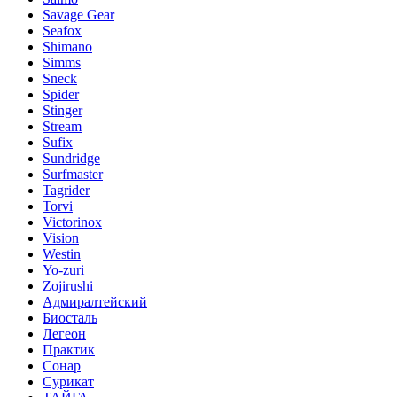
Savage Gear
Seafox
Shimano
Simms
Sneck
Spider
Stinger
Stream
Sufix
Sundridge
Surfmaster
Tagrider
Torvi
Victorinox
Vision
Westin
Yo-zuri
Zojirushi
Адмиралтейский
Биосталь
Легеон
Практик
Сонар
Сурикат