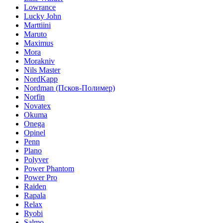
Lowrance
Lucky John
Marttiini
Maruto
Maximus
Mora
Morakniv
Nils Master
NordKapp
Nordman (Псков-Полимер)
Norfin
Novatex
Okuma
Onega
Opinel
Penn
Plano
Polyver
Power Phantom
Power Pro
Raiden
Rapala
Relax
Ryobi
Salmo