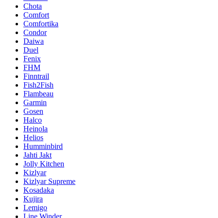
Chota
Comfort
Comfortika
Condor
Daiwa
Duel
Fenix
FHM
Finntrail
Fish2Fish
Flambeau
Garmin
Gosen
Halco
Heinola
Helios
Humminbird
Jahti Jakt
Jolly Kitchen
Kizlyar
Kizlyar Supreme
Kosadaka
Kujira
Lemigo
Line Winder