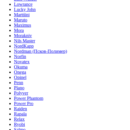
Lowrance
Lucky John
Marttiini
Maruto
Maximus
Mora
Morakniv
Nils Master
NordKapp
Nordman (Псков-Полимер)
Norfin
Novatex
Okuma
Onega
Opinel
Penn
Plano
Polyver
Power Phantom
Power Pro
Raiden
Rapala
Relax
Ryobi
Salmo