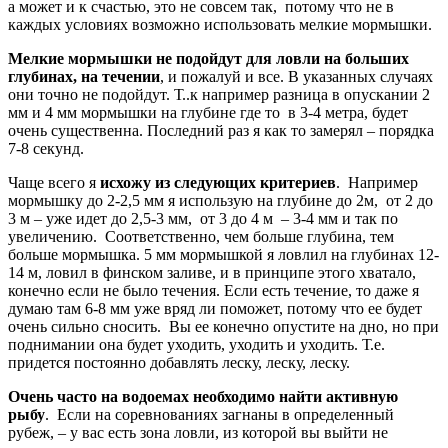
а может и к счастью, это не совсем так, потому что не в
каждых условиях возможно использовать мелкие мормышки.
Мелкие мормышки не подойдут для ловли на больших
глубинах, на течении
, и пожалуй и все. В указанных случаях
они точно не подойдут. Т..к например разница в опускании 2
мм и 4 мм мормышки на глубине где то в 3-4 метра, будет
очень существенна. Последний раз я как то замерял – порядка
7-8 секунд.
Чаще всего я
исхожу из следующих критериев
. Например
мормышку до 2-2,5 мм я использую на глубине до 2м, от 2 до
3 м – уже идет до 2,5-3 мм, от 3 до 4 м – 3-4 мм и так по
увеличению. Соответственно, чем больше глубина, тем
больше мормышка. 5 мм мормышкой я ловлил на глубинах 12-
14 м, ловил в финском заливе, и в принципе этого хватало,
конечно если не было течения. Если есть течение, то даже я
думаю там 6-8 мм уже вряд ли поможет, потому что ее будет
очень сильно сносить. Вы ее конечно опустите на дно, но при
поднимании она будет уходить, уходить и уходить. Т.е.
придется постоянно добавлять леску, леску, леску.
Очень часто на водоемах необходимо найти активную
рыбу
. Если на соревнованиях загнаны в определенный
рубеж, – у вас есть зона ловли, из которой вы выйти не