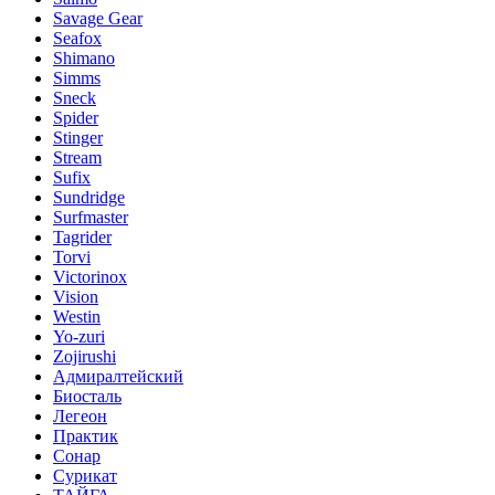
Savage Gear
Seafox
Shimano
Simms
Sneck
Spider
Stinger
Stream
Sufix
Sundridge
Surfmaster
Tagrider
Torvi
Victorinox
Vision
Westin
Yo-zuri
Zojirushi
Адмиралтейский
Биосталь
Легеон
Практик
Сонар
Сурикат