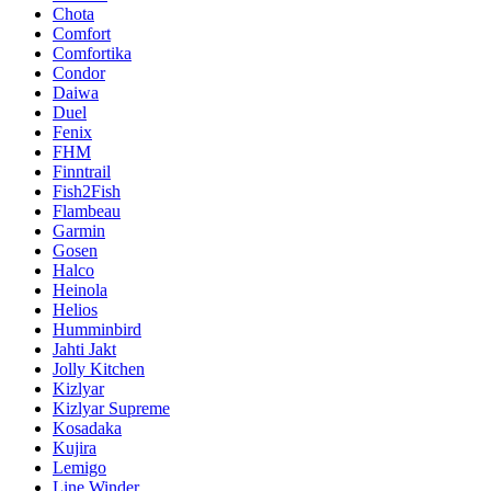
Chota
Comfort
Comfortika
Condor
Daiwa
Duel
Fenix
FHM
Finntrail
Fish2Fish
Flambeau
Garmin
Gosen
Halco
Heinola
Helios
Humminbird
Jahti Jakt
Jolly Kitchen
Kizlyar
Kizlyar Supreme
Kosadaka
Kujira
Lemigo
Line Winder