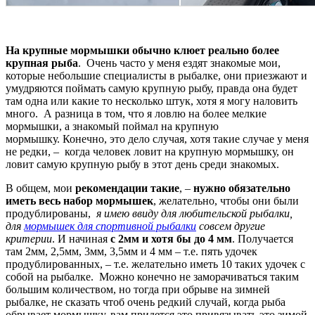
На крупные мормышки обычно клюет реально более
крупная рыба
. Очень часто у меня ездят знакомые мои,
которые небольшие специалисты в рыбалке, они приезжают и
умудряются поймать самую крупную рыбу, правда она будет
там одна или какие то несколько штук, хотя я могу наловить
много. А разница в том, что я ловлю на более мелкие
мормышки, а знакомый поймал на крупную
мормышку. Конечно, это дело случая, хотя такие случае у меня
не редки, – когда человек ловит на крупную мормышку, он
ловит самую крупную рыбу в этот день среди знакомых.
В общем, мои
рекомендации такие
, –
нужно обязательно
иметь весь набор мормышек
, желательно, чтобы они были
продублированы,
я имею ввиду для любительской рыбалки,
для
мормышек для спортивной рыбалки
совсем другие
критерии
. И начиная
с 2мм и хотя бы до 4 мм
. Получается
там 2мм, 2,5мм, 3мм, 3,5мм и 4 мм – т.е. пять удочек
продублированных, – т.е. желательно иметь 10 таких удочек с
собой на рыбалке. Можно конечно не заморачиваться таким
большим количеством, но тогда при обрыве на зимней
рыбалке, не сказать чтоб очень редкий случай, когда рыба
обрывает мормышку, вам придется это привязывать это зимой