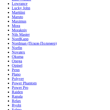
Lowrance
Lucky John
Marttiini
Maruto
Maximus
Mora
Morakniv
Nils Master
NordKapp
Nordman (Псков-Полимер)
Norfin
Novatex
Okuma
Onega
Opinel
Penn
Plano
Polyver
Power Phantom
Power Pro
Raiden
Rapala
Relax
Ryobi
Salmo