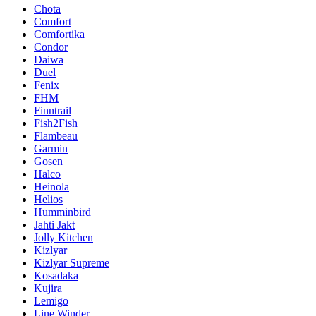
Chota
Comfort
Comfortika
Condor
Daiwa
Duel
Fenix
FHM
Finntrail
Fish2Fish
Flambeau
Garmin
Gosen
Halco
Heinola
Helios
Humminbird
Jahti Jakt
Jolly Kitchen
Kizlyar
Kizlyar Supreme
Kosadaka
Kujira
Lemigo
Line Winder