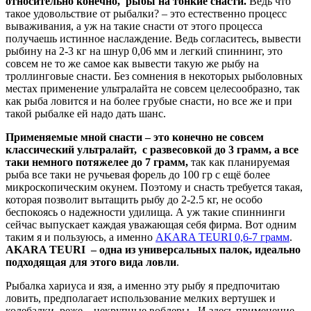
относительно конечно, рыбы на тонкие снасти.
Ведь что
такое удовольствие от рыбалки? – это естественно процесс
вываживания, а уж на такие снасти от этого процесса
получаешь истинное наслаждение. Ведь согласитесь, вывести
рыбину на 2-3 кг на шнур 0,06 мм и легкий спиннинг, это
совсем не то же самое как вывести такую же рыбу на
троллинговые снасти. Без сомнения в некоторых рыболовных
местах применение ультралайта не совсем целесообразно, так
как рыба ловится и на более грубые снасти, но все же и при
такой рыбалке ей надо дать шанс.
Применяемые мной снасти – это конечно не совсем
классический ультралайт, с развесовкой до 3 грамм, а все
таки немного потяжелее до 7 грамм,
так как планируемая
рыба все таки не ручьевая форель до 100 гр с ещё более
микроскопическим окунем. Поэтому и снасть требуется такая,
которая позволит вытащить рыбу до 2-2.5 кг, не особо
беспокоясь о надежности удилища. А уж такие спиннинги
сейчас выпускает каждая уважающая себя фирма. Вот одним
таким я и пользуюсь, а именно
AKARA TEURI 0,6-7 грамм
.
AKARA TEURI – одна из универсальных палок, идеально
подходящая для этого вида ловли
.
Рыбалка хариуса и язя, а именно эту рыбу я предпочитаю
ловить, предполагает использование мелких вертушек и
колебалки, реже – некрупные воблеры. И здесь применение