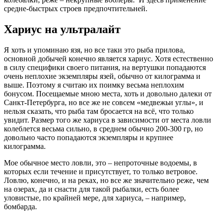
средне-быстрых строев предпочтительней.
Хариус на ультралайт
Я хоть и упоминаю язя, но все таки это рыба прилова,
основной добычей конечно является хариус. Хотя естественно
в силу специфики своего питания, на вертушки попадаются
очень неплохие экземпляры язей, обычно от килограмма и
выше. Поэтому я считаю их поимку весьма неплохим
бонусом. Посещаемые мною места, хоть и довольно далеки от
Санкт-Петербурга, но все же не совсем «медвежьи углы», и
нельзя сказать, что рыба там бросается на всё, что только
увидит. Размер того же хариуса в зависимости от места ловли
колеблется весьма сильно, в среднем обычно 200-300 гр, но
довольно часто попадаются экземпляры и крупнее
килограмма.
Мое обычное место ловли, это – непроточные водоемы, в
которых если течение и присутствует, то только ветровое.
Ловлю, конечно, и на реках, но все же значительно реже, чем
на озерах, да и снасти для такой рыбалки, есть более
уловистые, по крайней мере, для хариуса, – например,
бомбарда.