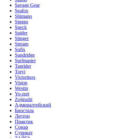
Savage Gear
Seafox
Shimano
Simms
Sneck
Spider
Stinger
Stream
Sufix
Sundridge
Surfmaster
Tagrider
Torvi
Victorinox
Vision
Westin
Yo-zuri
Zojirushi
Адмиралтейский
Биосталь
Легеон
Практик
Сонар
Сурикат