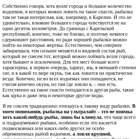
Собственно говоря, хоть возле города и большое количество
водоемов, в которых можно ловить на такие снасти, рыбалка
там не такая интересная, как, например, в Карелии. И это не
удивительно, влияние большого города чувствуется не на
один десяток километров. До границы с Карельской
республикой, конечно, тоже не близко, и поэтому немного
сдерживают расстояния, но ради хорошей рыбалки можно
пойти на некоторые жертвы. Естественно, чем севернее
забираешься, тем сильнее меняется и видовой состав рыб,
который не совсем тот, который можно поймать возле города,
хотя бывают и исключения. Для тех мест больше всего
характерны, в первую очередь, хариус, язь, в меньшей степени
сиг, и в какой то мере окунь, так как ловится он практически
везде. Конечно, не во всех водоемах они попадаются, не
считая конечно окуня, но там где ловлю я, – они есть.
Естественно на такие снасти попадается и другая рыба, такие
как щука и даже лещ и некоторые другие виды.
Я не совсем традиционно отношусь к такому виду рыбалки.
В
моем понимании, рыбалка на ультралайт – это не поимка
хоть какой-нибудь рыбы, лишь бы клюнула
, что чаще всего
и подразумевают рыбаки, особенно если это касается
подмосковных или каких-либо других не особо
обремененных рыбой водоемов,
а ловля крупной,