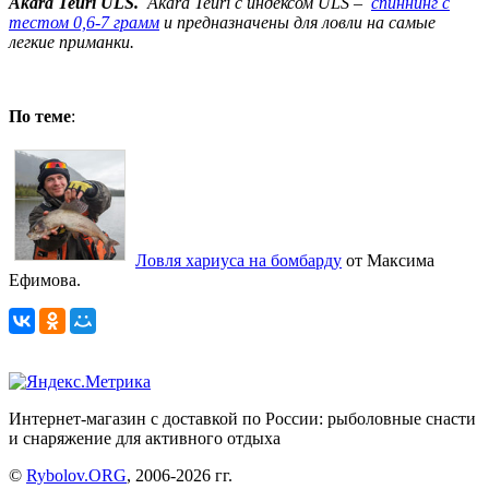
Akara Teuri ULS.
Akara Teuri с индексом ULS –
спиннинг с
тестом 0,6-7 грамм
и предназначены для ловли на самые
легкие приманки.
По теме
:
Ловля хариуса на бомбарду
от Максима
Ефимова.
Интернет-магазин с доставкой по России: рыболовные снасти
и снаряжение для активного отдыха
©
Rybolov.ORG
, 2006-2026 гг.