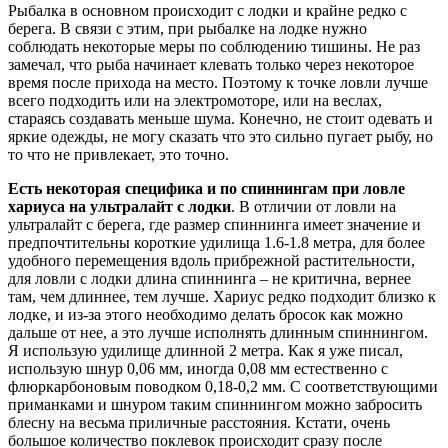
Рыбалка в основном происходит с лодки и крайне редко с
берега. В связи с этим, при рыбалке на лодке нужно
соблюдать некоторые меры по соблюдению тишины. Не раз
замечал, что рыба начинает клевать только через некоторое
время после прихода на место. Поэтому к точке ловли лучше
всего подходить или на электромоторе, или на веслах,
стараясь создавать меньше шума. Конечно, не стоит одевать и
яркие одежды, не могу сказать что это сильно пугает рыбу, но
то что не привлекает, это точно.
Есть некоторая специфика и по спиннингам при ловле
хариуса на ультралайт с лодки
. В отличии от ловли на
ультралайт с берега, где размер спиннинга имеет значение и
предпочтительны короткие удилища 1.6-1.8 метра, для более
удобного перемещения вдоль прибрежной растительности,
для ловли с лодки длина спиннинга – не критична, вернее
там, чем длиннее, тем лучше. Хариус редко подходит близко к
лодке, и из-за этого необходимо делать бросок как можно
дальше от нее, а это лучше исполнять длинным спиннингом.
Я использую удилище длинной 2 метра. Как я уже писал,
использую шнур 0,06 мм, иногда 0,08 мм естественно с
флюркарбоновым поводком 0,18-0,2 мм. С соответствующими
приманками и шнуром таким спиннингом можно забросить
блесну на весьма приличные расстояния. Кстати, очень
большое количество поклевок происходит сразу после