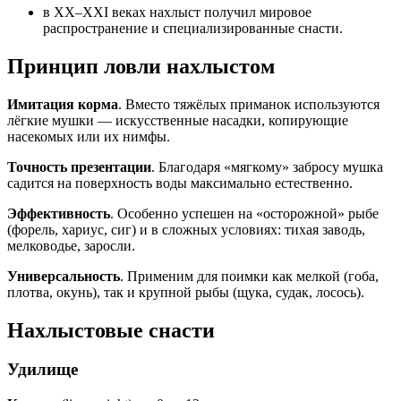
в XX–XXI веках нахлыст получил мировое
распространение и специализированные снасти.
Принцип ловли нахлыстом
Имитация корма
. Вместо тяжёлых приманок используются
лёгкие мушки — искусственные насадки, копирующие
насекомых или их нимфы.
Точность презентации
. Благодаря «мягкому» забросу мушка
садится на поверхность воды максимально естественно.
Эффективность
. Особенно успешен на «осторожной» рыбе
(форель, хариус, сиг) и в сложных условиях: тихая заводь,
мелководье, заросли.
Универсальность
. Применим для поимки как мелкой (гоба,
плотва, окунь), так и крупной рыбы (щука, судак, лосось).
Нахлыстовые снасти
Удилище