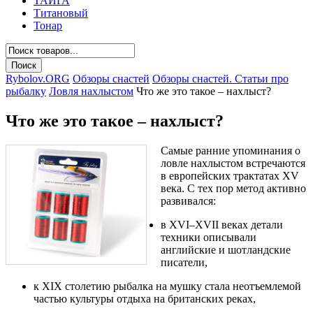
ТАЙГА
Титановый
Тонар
Rybolov.ORG
Обзоры снастей
Обзоры снастей. Статьи про
рыбалку
Ловля нахлыстом
Что же это такое – нахлыст?
Что же это такое – нахлыст?
Самые ранние упоминания о
ловле нахлыстом встречаются
в европейских трактатах XV
века. С тех пор метод активно
развивался:
в XVI–XVII веках детали
техники описывали
английские и шотландские
писатели,
к XIX столетию рыбалка на мушку стала неотъемлемой
частью культуры отдыха на британских реках,