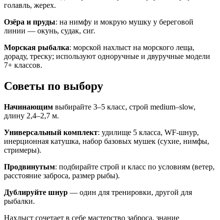
голавль, жерех.
Озёра и пруды
: на нимфу и мокрую мушку у береговой
линии — окунь, судак, сиг.
Морская рыбалка
: морской нахлыст на морского леща,
дораду, треску; используют одноручные и двуручные модели
7+ классов.
Советы по выбору
Начинающим
выбирайте 3–5 класс, строй medium–slow,
длину 2,4–2,7 м.
Универсальный комплект
: удилище 5 класса, WF-шнур,
инерционная катушка, набор базовых мушек (сухие, нимфы,
стримеры).
Продвинутым
: подбирайте строй и класс по условиям (ветер,
расстояние заброса, размер рыбы).
Дублируйте шнур
— один для тренировки, другой для
рыбалки.
Нахлыст сочетает в себе мастерство заброса, знание