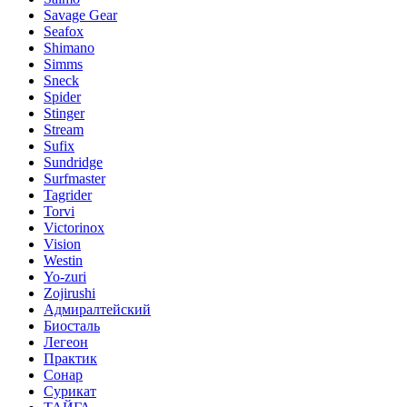
Savage Gear
Seafox
Shimano
Simms
Sneck
Spider
Stinger
Stream
Sufix
Sundridge
Surfmaster
Tagrider
Torvi
Victorinox
Vision
Westin
Yo-zuri
Zojirushi
Адмиралтейский
Биосталь
Легеон
Практик
Сонар
Сурикат