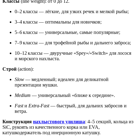
Классы
(line weight): от 0 до 12.
0–2 классы — лёгкие, для узких речек и мелкой рыбы;
3–4 классы — оптимальны для новичков;
5–6 классы — универсальные, самые популярные;
7–9 классы — для трофейной рыбы и дальнего заброса;
10–12 классы — двуручные «Spey»/«Switch» для лосося
и морского нахлыста.
Строй
(action):
Slow
— медленный; идеален для деликатной
презентации мушки.
Medium
— универсальный «ближе к середине».
Fast
и
Extra-Fast
— быстрый, для дальних забросов и
ветра.
Конструкция
нахлыстового удилища
: 4–5 секций, кольца из
SiC, рукоять из качественного корка или EVA,
катушкодержатель под инерционную катушку.