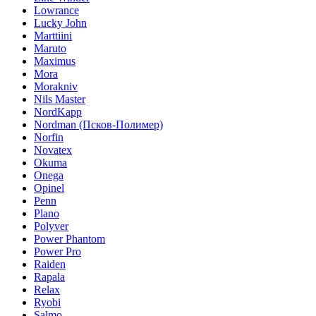
Lowrance
Lucky John
Marttiini
Maruto
Maximus
Mora
Morakniv
Nils Master
NordKapp
Nordman (Псков-Полимер)
Norfin
Novatex
Okuma
Onega
Opinel
Penn
Plano
Polyver
Power Phantom
Power Pro
Raiden
Rapala
Relax
Ryobi
Salmo