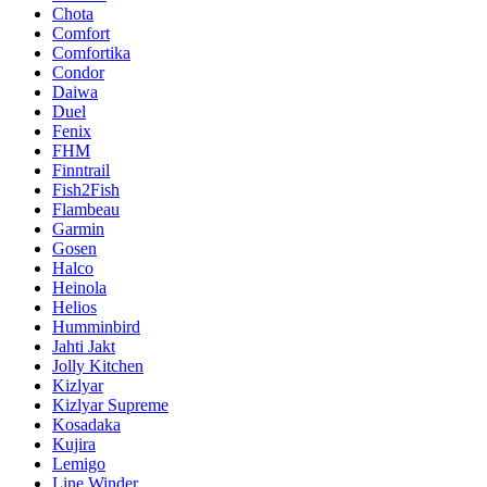
Chota
Comfort
Comfortika
Condor
Daiwa
Duel
Fenix
FHM
Finntrail
Fish2Fish
Flambeau
Garmin
Gosen
Halco
Heinola
Helios
Humminbird
Jahti Jakt
Jolly Kitchen
Kizlyar
Kizlyar Supreme
Kosadaka
Kujira
Lemigo
Line Winder