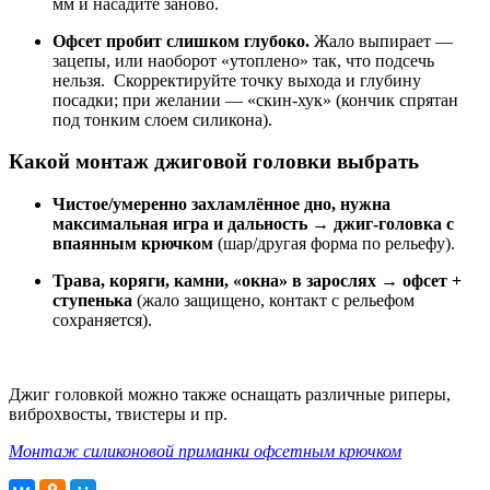
мм и насадите заново.
Офсет пробит слишком глубоко.
Жало выпирает —
зацепы, или наоборот «утоплено» так, что подсечь
нельзя. Скорректируйте точку выхода и глубину
посадки; при желании — «скин-хук» (кончик спрятан
под тонким слоем силикона).
Какой монтаж джиговой головки выбрать
Чистое/умеренно захламлённое дно, нужна
максимальная игра и дальность
→
джиг-головка с
впаянным крючком
(шар/другая форма по рельефу).
Трава, коряги, камни, «окна» в зарослях
→
офсет +
ступенька
(жало защищено, контакт с рельефом
сохраняется).
Джиг головкой можно также оснащать различные риперы,
виброхвосты, твистеры и пр.
Монтаж силиконовой приманки офсетным крючком