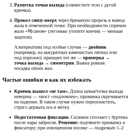
Разметка точки выхода
(совместите тело с дугой
крючка).
Прокол снизу-вверх
через брюшную прорезь и вывод
жала в отмеченной точке. При необходимости спрячьте
жало «텍саном» (легонько утопите кончик — меньше
зацепов).
Альтернатива под особые случаи —
двойник
(например, на аккуратных каменистых пятнах или
под поролон): принцип тот же —
примерка →
точка выхода → симметрия
. Важна ровная
посадка обоих жал.
Частые ошибки и как их избежать
Крючок вышел «не там».
Длина цевья/точка выхода
неверны — хвост «подломлен», приманка скручивается
на падении. В таком случае нужно переоснастить,
строго держать ось и метку.
Недостаточная фиксация.
Силикон сползает с буртика
после пары забросов.
Решение:
подтяните приманку к
фиксатору; при изношенном носике — подрежьте 1–2