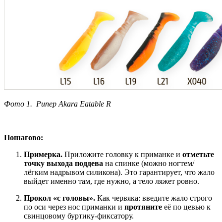
Фото 1. Рипер Akara Eatable R
Пошагово:
Примерка.
Приложите головку к приманке и
отметьте
точку выхода поддева
на спинке (можно ногтем/
лёгким надрывом силикона). Это гарантирует, что жало
выйдет именно там, где нужно, а тело ляжет ровно.
Прокол «с головы».
Как червяка: введите жало строго
по оси через нос приманки и
протяните
её по цевью к
свинцовому буртику-фикcатору.