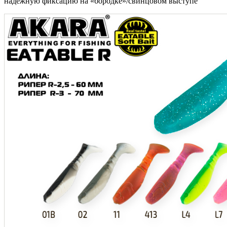
надёжную фиксацию на «бородке»/свинцовом выступе