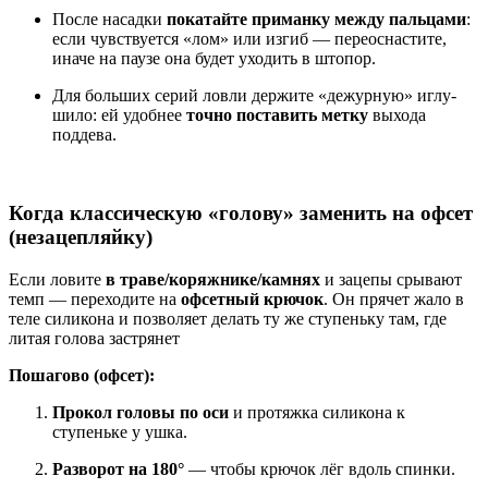
После насадки
покатайте приманку между пальцами
:
если чувствуется «лом» или изгиб — переоснастите,
иначе на паузе она будет уходить в штопор.
Для больших серий ловли держите «дежурную» иглу-
шило: ей удобнее
точно поставить метку
выхода
поддева.
Когда классическую «голову» заменить на
офсет
(незацепляйку)
Если ловите
в траве/коряжнике/камнях
и зацепы срывают
темп — переходите на
офсетный крючок
. Он прячет жало в
теле силикона и позволяет делать ту же ступеньку там, где
литая голова застрянет
Пошагово (офсет):
Прокол головы по оси
и протяжка силикона к
ступеньке у ушка.
Разворот на 180°
— чтобы крючок лёг вдоль спинки.