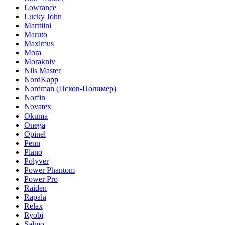
Lowrance
Lucky John
Marttiini
Maruto
Maximus
Mora
Morakniv
Nils Master
NordKapp
Nordman (Псков-Полимер)
Norfin
Novatex
Okuma
Onega
Opinel
Penn
Plano
Polyver
Power Phantom
Power Pro
Raiden
Rapala
Relax
Ryobi
Salmo