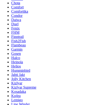
Chota
Comfort
Comfortika
Condor
Daiwa
Duel
Fenix
FHM
Finntrail
Fish2Fish
Flambeau
Garmin
Gosen
Halco
Heinola
Helios
Humminbird
Jahti Jakt
Jolly Kitchen
Kizlyar
Kizlyar Supreme
Kosadaka
Kujira
Lemigo
Line Winder