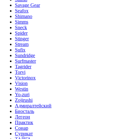
Savage Gear
Seafox
Shimano
Simms
Sneck
Spider
Stinger
Stream
Sufix
Sundridge
Surfmaster
Tagrider
Torvi
Victorinox
Vision
Westin
Yo-zuri
Zojirushi
Адмиралтейский
Биосталь
Легеон
Практик
Сонар
Сурикат