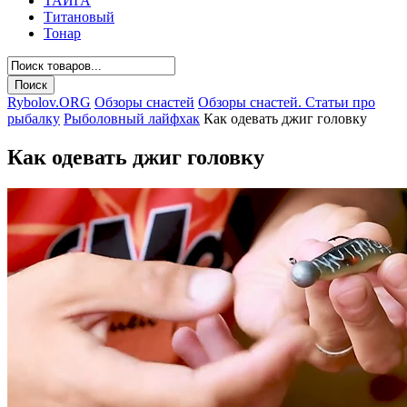
ТАЙГА
Титановый
Тонар
Rybolov.ORG
Обзоры снастей
Обзоры снастей. Статьи про
рыбалку
Рыболовный лайфхак
Как одевать джиг головку
Как одевать джиг головку