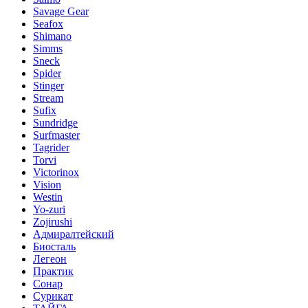
Savage Gear
Seafox
Shimano
Simms
Sneck
Spider
Stinger
Stream
Sufix
Sundridge
Surfmaster
Tagrider
Torvi
Victorinox
Vision
Westin
Yo-zuri
Zojirushi
Адмиралтейский
Биосталь
Легеон
Практик
Сонар
Сурикат