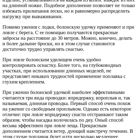
на длинной ножке. Подобное дополнение позволяет не только
избежать прилипания лески, но и равномерно распределить
нагрузку при вываживании.
Помимо ужения с лодки, болонскую удочку применяют и при
ловле с берега. С ее помощью получаются прекрасные
забросы на расстояние до 30 метров. Можно, конечно, делать
и более дальние броски, но в этом случае становится
достаточно трудно управлять снастью.
При ловле болонским удилищем очень удобно
контролировать оснастку. Более того, на глубоководных
участках, при использовании длинных моделей, не
представляет никаких трудностей применение поплавка с
глухим креплением.
При ужении болонской удочкой наиболее эффективными
считаются три вида проводки: впридержку, впроплыв и, так
называемая, длинная проводка. Первый способ очень похож
на ужение со свободным проплывом. Однако есть некоторое
отличие: при ловле впридержку снасти отстраивают таким
образом, чтобы насадка волочилась по дну. Оный способ
весьма эффективен при ловле леща. Прекрасным
дополнением считается ветер, дующий навстречу течению. В
этом случае поплавок будет идти несколько медленнее