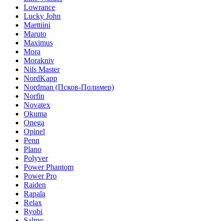
Lowrance
Lucky John
Marttiini
Maruto
Maximus
Mora
Morakniv
Nils Master
NordKapp
Nordman (Псков-Полимер)
Norfin
Novatex
Okuma
Onega
Opinel
Penn
Plano
Polyver
Power Phantom
Power Pro
Raiden
Rapala
Relax
Ryobi
Salmo