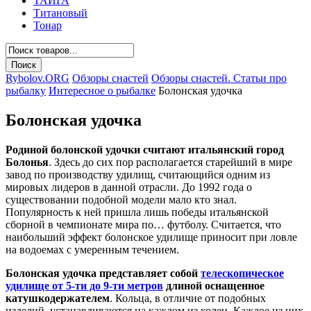
ТАЙГА
Титановый
Тонар
Rybolov.ORG
Обзоры снастей
Обзоры снастей. Статьи про
рыбалку
Интересное о рыбалке
Болонская удочка
Болонская удочка
Родиной болонской удочки считают итальянский город
Болонья
. Здесь до сих пор располагается старейший в мире
завод по производству удилищ, считающийся одним из
мировых лидеров в данной отрасли. До 1992 года о
существовании подобной модели мало кто знал.
Популярность к ней пришла лишь победы итальянской
сборной в чемпионате мира по… футболу. Считается, что
наибольший эффект болонское удилище приносит при ловле
на водоемах с умеренным течением.
Болонская удочка представляет собой
телескопическое
удилище от 5-ти до 9-ти метров
длиной оснащенное
катушкодержателем
. Кольца, в отличие от подобных
изделий, устанавливаются на каждом из колен. Каждое из них