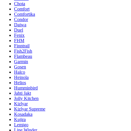
Chota
Comfort
Comfortika
Condor
Daiwa
Duel
Fenix
FHM
Finntrail
Fish2Fish
Flambeau
Garmin
Gosen
Halco
Heinola
Helios
Humminbird
Jahti Jakt
Jolly Kitchen
Kizlyar
Kizlyar Supreme
Kosadaka
Kujira
Lemigo
Line Winder