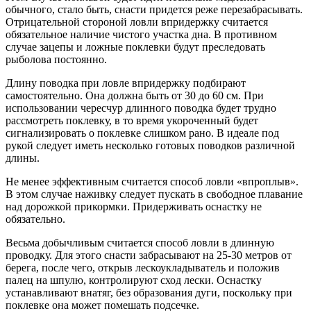
обычного, стало быть, снасти придется реже перезабрасывать.
Отрицательной стороной ловли впридержку считается
обязательное наличие чистого участка дна. В противном
случае зацепы и ложные поклевки будут преследовать
рыболова постоянно.
Длину поводка при ловле впридержку подбирают
самостоятельно. Она должна быть от 30 до 60 см. При
использовании чересчур длинного поводка будет трудно
рассмотреть поклевку, в то время укороченный будет
сигнализировать о поклевке слишком рано. В идеале под
рукой следует иметь несколько готовых поводков различной
длины.
Не менее эффективным считается способ ловли «впроплыв».
В этом случае наживку следует пускать в свободное плавание
над дорожкой прикормки. Придерживать оснастку не
обязательно.
Весьма добычливым считается способ ловли в длинную
проводку. Для этого снасти забрасывают на 25-30 метров от
берега, после чего, открыв лескоукладыватель и положив
палец на шпулю, контролируют сход лески. Оснастку
устанавливают внатяг, без образования дуги, поскольку при
поклевке она может помешать подсечке.