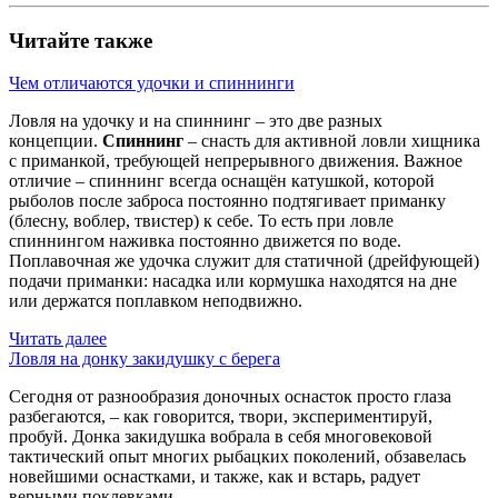
Читайте также
Чем отличаются удочки и спиннинги
Ловля на удочку и на спиннинг – это две разных
концепции.
Спиннинг
– снасть для активной ловли хищника
с приманкой, требующей непрерывного движения. Важное
отличие – спиннинг всегда оснащён катушкой, которой
рыболов после заброса постоянно подтягивает приманку
(блесну, воблер, твистер) к себе. То есть при ловле
спиннингом наживка постоянно движется по воде.
Поплавочная же удочка служит для статичной (дрейфующей)
подачи приманки: насадка или кормушка находятся на дне
или держатся поплавком неподвижно.
Читать далее
Ловля на донку закидушку с берега
Сегодня от разнообразия доночных оснасток просто глаза
разбегаются, – как говорится, твори, экспериментируй,
пробуй. Донка закидушка вобрала в себя многовековой
тактический опыт многих рыбацких поколений, обзавелась
новейшими оснастками, и также, как и встарь, радует
верными поклевками.