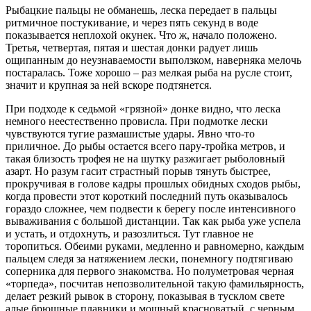
Рыбацкие пальцы не обманешь, леска передает в пальцы
ритмичное постукивание, и через пять секунд в воде
показывается неплохой окунек. Что ж, начало положено.
Третья, четвертая, пятая и шестая донки радует лишь
ощипанным до неузнаваемости выползком, наверняка мелочь
постаралась. Тоже хорошо – раз мелкая рыба на русле стоит,
значит и крупная за ней вскоре подтянется.
При подходе к седьмой «грязной» донке видно, что леска
немного неестественно провисла. При подмотке лески
чувствуются тугие размашистые удары. Явно что-то
приличное. До рыбы остается всего пару-тройка метров, и
такая близость трофея не на шутку разжигает рыболовный
азарт. Но разум гасит страстный порыв тянуть быстрее,
прокручивая в голове кадры прошлых обидных сходов рыбы,
когда провести этот короткий последний путь оказывалось
гораздо сложнее, чем подвести к берегу после интенсивного
вываживания с большой дистанции. Так как рыба уже успела
и устать, и отдохнуть, и разозлиться. Тут главное не
торопиться. Обеими руками, медленно и равномерно, каждым
пальцем следя за натяжением лески, понемногу подтягиваю
соперника для первого знакомства. Но полуметровая черная
«торпеда», посчитав непозволительной такую фамильярность,
делает резкий рывок в сторону, показывая в тусклом свете
алые брюшные плавники и мощный красноватый, с черным