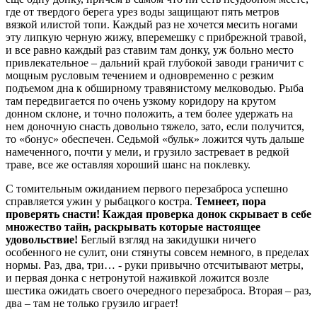
где от твердого берега урез воды защищают пять метров
вязкой илистой топи. Каждый раз не хочется месить ногами
эту липкую черную жижу, вперемешку с прибрежной травой,
и все равно каждый раз ставим там донку, уж больно место
привлекательное – дальний край глубокой заводи граничит с
мощным русловым течением и одновременно с резким
подъемом дна к обширному травянистому мелководью. Рыба
там передвигается по очень узкому коридору на крутом
донном склоне, и точно положить, а тем более удержать на
нем доночную снасть довольно тяжело, зато, если получится,
то «бонус» обеспечен. Седьмой «бульк» ложится чуть дальше
намеченного, почти у мели, и грузило застревает в редкой
траве, все же оставляя хороший шанс на поклевку.
С томительным ожиданием первого перезаброса успешно
справляется ужин у рыбацкого костра.
Темнеет, пора
проверять снасти! Каждая проверка донок скрывает в себе
множество тайн, раскрывать которые настоящее
удовольствие!
Беглый взгляд на закидушки ничего
особенного не сулит, они стянуты совсем немного, в пределах
нормы. Раз, два, три… - руки привычно отсчитывают метры,
и первая донка с нетронутой наживкой ложится возле
шестика ожидать своего очередного перезаброса. Вторая – раз,
два – там не только грузило играет!