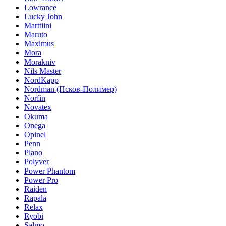
Lowrance
Lucky John
Marttiini
Maruto
Maximus
Mora
Morakniv
Nils Master
NordKapp
Nordman (Псков-Полимер)
Norfin
Novatex
Okuma
Onega
Opinel
Penn
Plano
Polyver
Power Phantom
Power Pro
Raiden
Rapala
Relax
Ryobi
Salmo