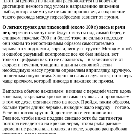
плотная цепочка из наживки расположится на короткой
дистанции немного под углом к направлению движения
рыбы, которая мимо уже никак не проплывет, а сохранение
такого расклада между перезабросами зависит от грузил.
О легких грузах для тиховодий (около 100 г) здесь и речи
нет,
через пять минут они будут стянуты под самый берег, и
слишком тяжелые (300 г и более) тоже не сильно подходят,
они каким-то непостижимым образом самостоятельно
зарываются под камни, коряги, вязнут в грунте. Методом проб
и ошибок разумный компромисс все же был найден, вот
только с цифрами как-то не сложилось, – в зависимости от
скорости течения, толщины и длины основной лески
необходимую массу грузила определяем вприглядку, вручную,
по личным ощущениям. Зацепы все-таки случаются, но теперь
чаще крючком, который никогда в наживке не прячем.
Выползка обычно наживляем, начиная с передней части вдоль
колечком, закрываем крючок до самого ушка… и продолжаем
в том же духе, стягивая тело на леску. Пройдя, таким образом,
больше трети длины червяка, выводим жало наружу – готово.
Если выползок крупный, достаточно и его половины.
Главное, чтобы ниже поддева свисало хотя бы сантиметра
полтора ненадетого на крючок червя, чтобы рыба раньше
времени не распознала подвох, а после, хорошо распробовав