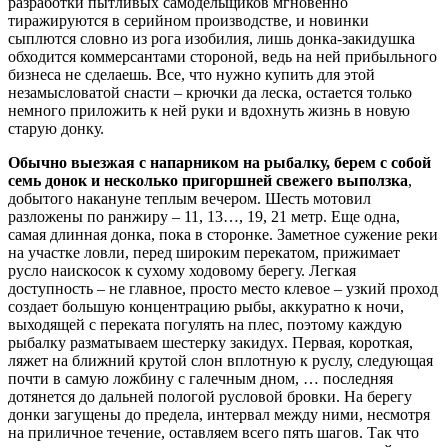
разработки пытливых самодельщиков мгновенно
тиражируются в серийном производстве, и новинки
сыплются словно из рога изобилия, лишь донка-закидушка
обходится коммерсантами стороной, ведь на ней прибыльного
бизнеса не сделаешь. Все, что нужно купить для этой
незамысловатой снасти – крючки да леска, остается только
немного приложить к ней руки и вдохнуть жизнь в новую
старую донку.
Обычно выезжая с напарником на рыбалку, берем с собой
семь донок и несколько пригоршней свежего выползка
,
добытого накануне теплым вечером. Шесть мотовил
разложены по ранжиру – 11, 13…, 19, 21 метр. Еще одна,
самая длинная донка, пока в сторонке. Заметное сужение реки
на участке ловли, перед широким перекатом, прижимает
русло наискосок к сухому ходовому берегу. Легкая
доступность – не главное, просто место клевое – узкий проход
создает большую концентрацию рыбы, аккуратно к ночи,
выходящей с переката погулять на плес, поэтому каждую
рыбалку разматываем шестерку закидух. Первая, короткая,
ляжет на ближний крутой слон вплотную к руслу, следующая
почти в самую ложбину с галечным дном, … последняя
дотянется до дальней пологой русловой бровки. На берегу
донки загущены до предела, интервал между ними, несмотря
на приличное течение, оставляем всего пять шагов. Так что