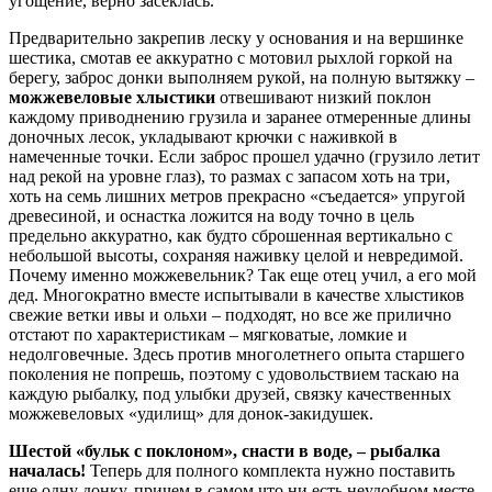
угощение, верно засеклась.
Предварительно закрепив леску у основания и на вершинке
шестика, смотав ее аккуратно с мотовил рыхлой горкой на
берегу, заброс донки выполняем рукой, на полную вытяжку –
можжевеловые хлыстики
отвешивают низкий поклон
каждому приводнению грузила и заранее отмеренные длины
доночных лесок, укладывают крючки с наживкой в
намеченные точки. Если заброс прошел удачно (грузило летит
над рекой на уровне глаз), то размах с запасом хоть на три,
хоть на семь лишних метров прекрасно «съедается» упругой
древесиной, и оснастка ложится на воду точно в цель
предельно аккуратно, как будто сброшенная вертикально с
небольшой высоты, сохраняя наживку целой и невредимой.
Почему именно можжевельник? Так еще отец учил, а его мой
дед. Многократно вместе испытывали в качестве хлыстиков
свежие ветки ивы и ольхи – подходят, но все же прилично
отстают по характеристикам – мягковатые, ломкие и
недолговечные. Здесь против многолетнего опыта старшего
поколения не попрешь, поэтому с удовольствием таскаю на
каждую рыбалку, под улыбки друзей, связку качественных
можжевеловых «удилищ» для донок-закидушек.
Шестой «бульк с поклоном», снасти в воде, – рыбалка
началась!
Теперь для полного комплекта нужно поставить
еще одну донку, причем в самом что ни есть неудобном месте,