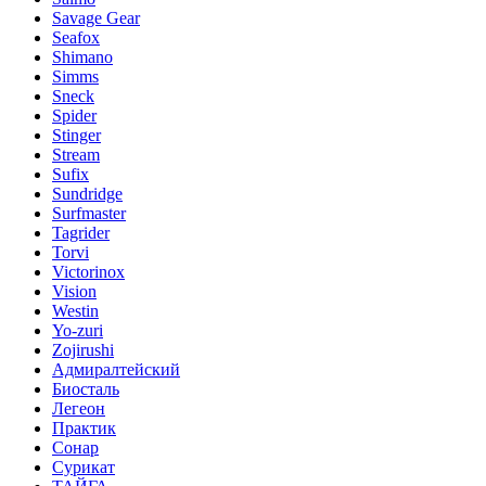
Savage Gear
Seafox
Shimano
Simms
Sneck
Spider
Stinger
Stream
Sufix
Sundridge
Surfmaster
Tagrider
Torvi
Victorinox
Vision
Westin
Yo-zuri
Zojirushi
Адмиралтейский
Биосталь
Легеон
Практик
Сонар
Сурикат