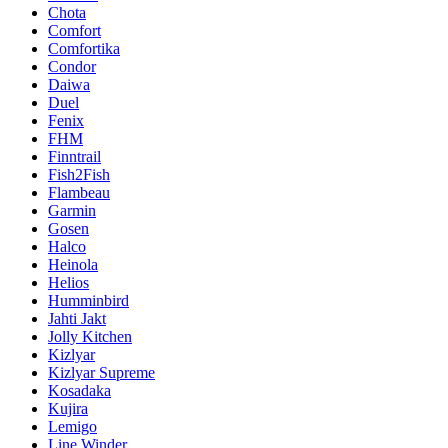
Chota
Comfort
Comfortika
Condor
Daiwa
Duel
Fenix
FHM
Finntrail
Fish2Fish
Flambeau
Garmin
Gosen
Halco
Heinola
Helios
Humminbird
Jahti Jakt
Jolly Kitchen
Kizlyar
Kizlyar Supreme
Kosadaka
Kujira
Lemigo
Line Winder