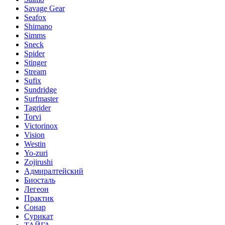
Savage Gear
Seafox
Shimano
Simms
Sneck
Spider
Stinger
Stream
Sufix
Sundridge
Surfmaster
Tagrider
Torvi
Victorinox
Vision
Westin
Yo-zuri
Zojirushi
Адмиралтейский
Биосталь
Легеон
Практик
Сонар
Сурикат