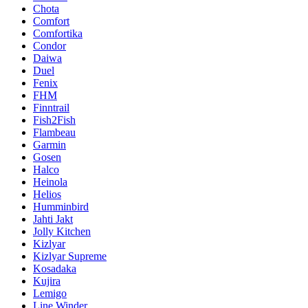
Chota
Comfort
Comfortika
Condor
Daiwa
Duel
Fenix
FHM
Finntrail
Fish2Fish
Flambeau
Garmin
Gosen
Halco
Heinola
Helios
Humminbird
Jahti Jakt
Jolly Kitchen
Kizlyar
Kizlyar Supreme
Kosadaka
Kujira
Lemigo
Line Winder