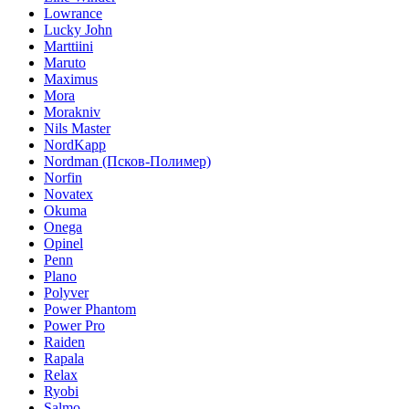
Lowrance
Lucky John
Marttiini
Maruto
Maximus
Mora
Morakniv
Nils Master
NordKapp
Nordman (Псков-Полимер)
Norfin
Novatex
Okuma
Onega
Opinel
Penn
Plano
Polyver
Power Phantom
Power Pro
Raiden
Rapala
Relax
Ryobi
Salmo