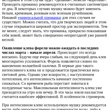
Проводить приманку рекомендуется в считанных сантиметрах
от дна. В некоторых случаях мушку можно будет заменить
белым, кремовым, розовым или зеленым ручейником.
Никакой
универсальной приманки
для этих случаев не
существует. Можно считать, что для творческих людей в этом
случае открывается широкий простор для экспериментов. Тем
не менее, следует знать, что приманка, прекрасно показавшая
себя зимой, может быть совершенно непригодной уже ранней
весной.
Оживление клева форели можно ожидать в последних
числах марта – начале апреля
. Происходит это всегда
внезапно. Будучи еще вчера слабым, на следующий день клев
многократно усиливается. Форель появляется словно по
мановению волшебной палочки. В первые дни такого
интенсивного клева он и продолжается практически весь
световой день. Однако уже вскорости, с наступлением
потепления, его интенсивность начинает постепенно
снижаться. Со временем рыба перестает ловиться в
полуденные часы. Максимальная интенсивность клева уже
приходится на утро или вечер. В эти часы ловля нахлыстом
считается наиболее эффективной. В особенности стримером.
При интенсивном клеве используемую мушку рекомендуется
вести либо непосредственно по поверхности воды, либо в