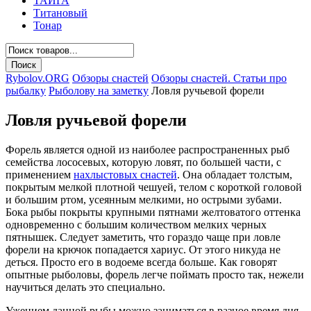
ТАЙГА
Титановый
Тонар
Rybolov.ORG
Обзоры снастей
Обзоры снастей. Статьи про
рыбалку
Рыболову на заметку
Ловля ручьевой форели
Ловля ручьевой форели
Форель является одной из наиболее распространенных рыб
семейства лососевых, которую ловят, по большей части, с
применением
нахлыстовых снастей
. Она обладает толстым,
покрытым мелкой плотной чешуей, телом с короткой головой
и большим ртом, усеянным мелкими, но острыми зубами.
Бока рыбы покрыты крупными пятнами желтоватого оттенка
одновременно с большим количеством мелких черных
пятнышек. Следует заметить, что гораздо чаще при ловле
форели на крючок попадается хариус. От этого никуда не
деться. Просто его в водоеме всегда больше. Как говорят
опытные рыболовы, форель легче поймать просто так, нежели
научиться делать это специально.
Ужением данной рыбы можно заниматься в разное время дня.