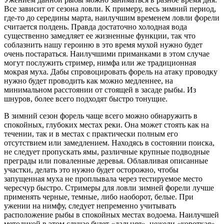
Все зависит от сезона ловли. К примеру, весь зимний период,
где-то до середины марта, наилучшим временем ловли форели
считается полдень. Правда достаточно холодная вода
существенно замедляет ее жизненные функции, так что
соблазнить нашу героиню в это время мухой нужно будет
очень постараться. Наилучшими приманками в этом случае
могут послужить стример, нимфа или же традиционная
мокрая муха. Дабы спровоцировать форель на атаку проводку
нужно будет проводить как можно медленнее, на
минимальном расстоянии от стоящей в засаде рыбы. Из
шнуров, более всего подходят быстро тонущие.
В зимний сезон форель чаще всего можно обнаружить в
спокойных, глубоких местах реки. Она может стоять как на
течении, так и в местах с практически полным его
отсутствием или замедлением. Находясь в состоянии поиска,
не следует пропускать ямы, различные крупные подводные
преграды или поваленные деревья. Облавливая описанные
участки, делать это нужно будет осторожно, чтобы
запущенная муха не проплывала через тестируемое место
чересчур быстро. Стримеры для ловли зимней форели лучше
применять черные, темные, либо наоборот, белые. При
ужении на нимфу, следует непременно учитывать
расположение рыбы в спокойных местах водоема. Наилучшей
методикой в этом случае будет «дальняя», нежели «короткая».