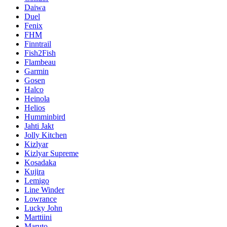
Daiwa
Duel
Fenix
FHM
Finntrail
Fish2Fish
Flambeau
Garmin
Gosen
Halco
Heinola
Helios
Humminbird
Jahti Jakt
Jolly Kitchen
Kizlyar
Kizlyar Supreme
Kosadaka
Kujira
Lemigo
Line Winder
Lowrance
Lucky John
Marttiini
Maruto