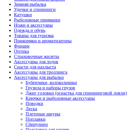
Зимняя рыбалка
Удочки и спиннинги
Катушки
Рыболовные приманки
Ножи и аксессуары
Одежда и обувь
Товары для туризма
Прикормки и ароматизаторы
Фонари
Оптика
Страховочные жилеты
Аксессуары для лодок
Снасти для нахлыста
Аксессуары для троллинга
Аксессуары для рыбалки
Бубенчики, колокольчики
Грузила и наборы грузов
Джиг головки (оснастка для спиннинговой ловли)
Крючки и рыболовные аксессуары
Поводки
Леска
Плетеные шнуры
Поплавки
Сбирулино
Подставки для удочек