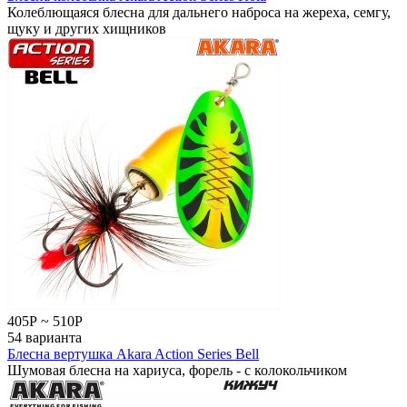
Колеблющаяся блесна для дальнего наброса на жереха, семгу,
щуку и других хищников
405
Р
~
510
Р
54 варианта
Блесна вертушка Akara Action Series Bell
Шумовая блесна на хариуса, форель - с колокольчиком