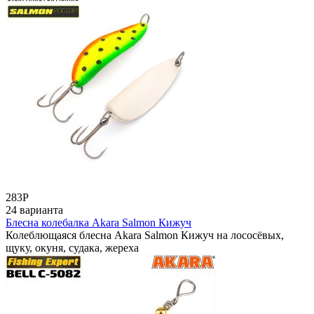
283
Р
24 варианта
Блесна колебалка Akara Salmon Кижуч
Колеблющаяся блесна Akara Salmon Кижуч на лососёвых,
щуку, окуня, судака, жереха