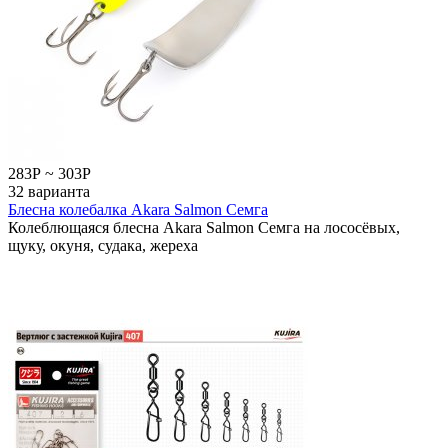
283
Р
~
303
Р
32 варианта
Блесна колебалка Akara Salmon Семга
Колеблющаяся блесна Akara Salmon Семга на лососёвых,
щуку, окуня, судака, жереха