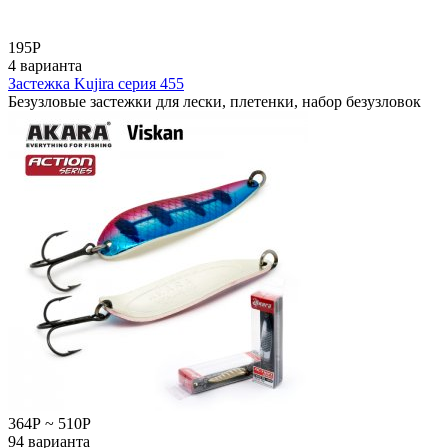
195
Р
4 варианта
Застежка Kujira серия 455
Безузловые застежки для лески, плетенки, набор безузловок
364
Р
~
510
Р
94 варианта