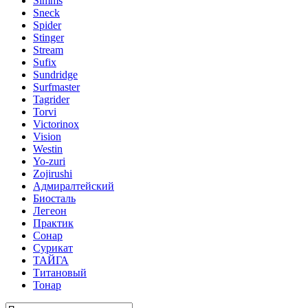
Simms
Sneck
Spider
Stinger
Stream
Sufix
Sundridge
Surfmaster
Tagrider
Torvi
Victorinox
Vision
Westin
Yo-zuri
Zojirushi
Адмиралтейский
Биосталь
Легеон
Практик
Сонар
Сурикат
ТАЙГА
Титановый
Тонар