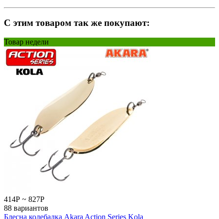
C этим товаром так же покупают:
Товар недели
414
Р
~
827
Р
88 вариантов
Блесна колебалка Akara Action Series Kola