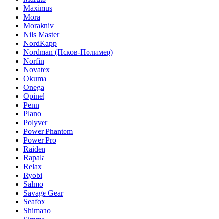
Maximus
Mora
Morakniv
Nils Master
NordKapp
Nordman (Псков-Полимер)
Norfin
Novatex
Okuma
Onega
Opinel
Penn
Plano
Polyver
Power Phantom
Power Pro
Raiden
Rapala
Relax
Ryobi
Salmo
Savage Gear
Seafox
Shimano