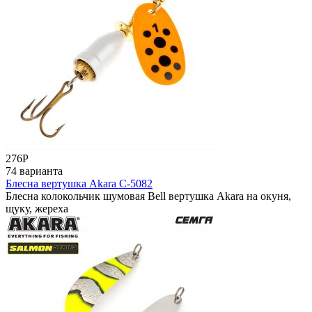
276
Р
74 варианта
Блесна вертушка Akara C-5082
Блесна колокольчик шумовая Bell вертушка Akara на окуня,
щуку, жереха