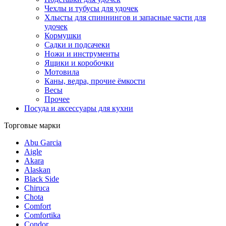
Чехлы и тубусы для удочек
Хлысты для спиннингов и запасные части для
удочек
Кормушки
Садки и подсачеки
Ножи и инструменты
Ящики и коробочки
Мотовила
Каны, ведра, прочие ёмкости
Весы
Прочее
Посуда и аксессуары для кухни
Торговые марки
Abu Garcia
Aigle
Akara
Alaskan
Black Side
Chiruca
Chota
Comfort
Comfortika
Condor