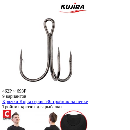
462
Р
~
693
Р
9 вариантов
Крючки Kujira серия 536 тройник на пенке
Тройник крючок для рыбалки