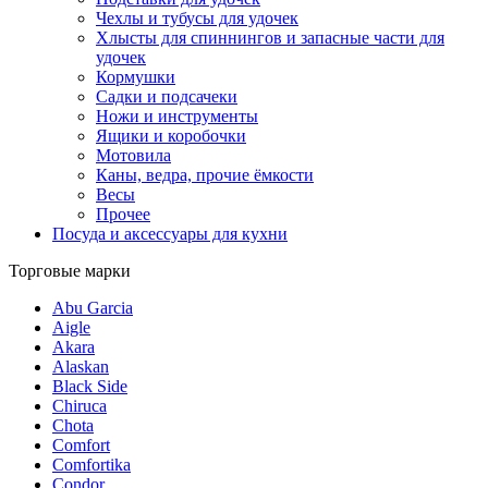
Чехлы и тубусы для удочек
Хлысты для спиннингов и запасные части для
удочек
Кормушки
Садки и подсачеки
Ножи и инструменты
Ящики и коробочки
Мотовила
Каны, ведра, прочие ёмкости
Весы
Прочее
Посуда и аксессуары для кухни
Торговые марки
Abu Garcia
Aigle
Akara
Alaskan
Black Side
Chiruca
Chota
Comfort
Comfortika
Condor