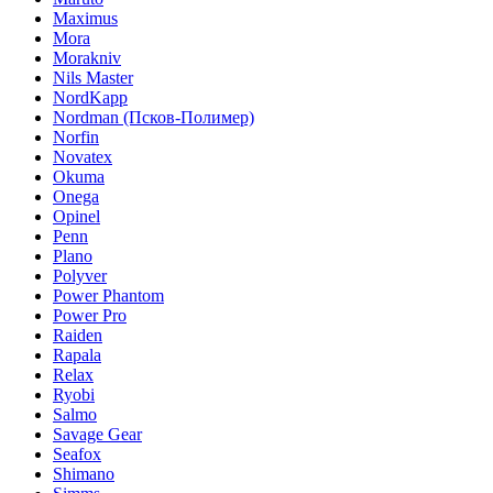
Maximus
Mora
Morakniv
Nils Master
NordKapp
Nordman (Псков-Полимер)
Norfin
Novatex
Okuma
Onega
Opinel
Penn
Plano
Polyver
Power Phantom
Power Pro
Raiden
Rapala
Relax
Ryobi
Salmo
Savage Gear
Seafox
Shimano