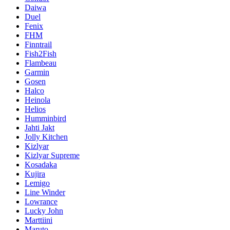
Daiwa
Duel
Fenix
FHM
Finntrail
Fish2Fish
Flambeau
Garmin
Gosen
Halco
Heinola
Helios
Humminbird
Jahti Jakt
Jolly Kitchen
Kizlyar
Kizlyar Supreme
Kosadaka
Kujira
Lemigo
Line Winder
Lowrance
Lucky John
Marttiini
Maruto