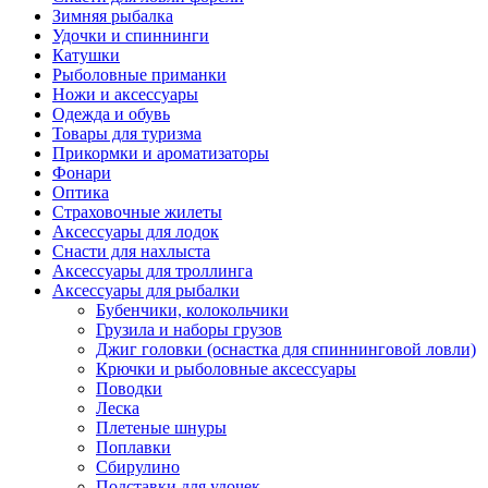
Зимняя рыбалка
Удочки и спиннинги
Катушки
Рыболовные приманки
Ножи и аксессуары
Одежда и обувь
Товары для туризма
Прикормки и ароматизаторы
Фонари
Оптика
Страховочные жилеты
Аксессуары для лодок
Снасти для нахлыста
Аксессуары для троллинга
Аксессуары для рыбалки
Бубенчики, колокольчики
Грузила и наборы грузов
Джиг головки (оснастка для спиннинговой ловли)
Крючки и рыболовные аксессуары
Поводки
Леска
Плетеные шнуры
Поплавки
Сбирулино
Подставки для удочек