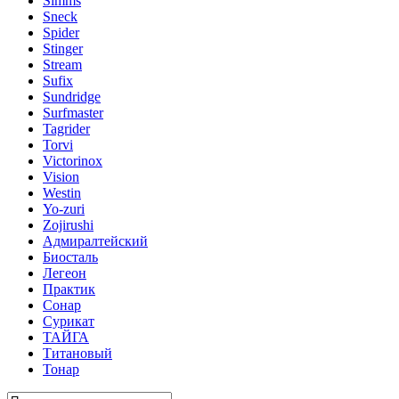
Simms
Sneck
Spider
Stinger
Stream
Sufix
Sundridge
Surfmaster
Tagrider
Torvi
Victorinox
Vision
Westin
Yo-zuri
Zojirushi
Адмиралтейский
Биосталь
Легеон
Практик
Сонар
Сурикат
ТАЙГА
Титановый
Тонар