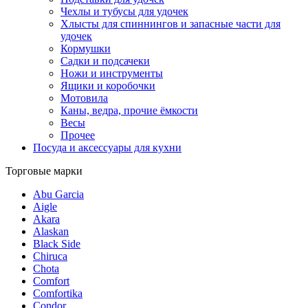
Чехлы и тубусы для удочек
Хлысты для спиннингов и запасные части для
удочек
Кормушки
Садки и подсачеки
Ножи и инструменты
Ящики и коробочки
Мотовила
Каны, ведра, прочие ёмкости
Весы
Прочее
Посуда и аксессуары для кухни
Торговые марки
Abu Garcia
Aigle
Akara
Alaskan
Black Side
Chiruca
Chota
Comfort
Comfortika
Condor