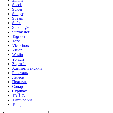
Simms
Sneck
Spider
Stinger
Stream
Sufix
Sundridge
Surfmaster
Tagrider
Torvi
Victorinox
Vision
Westin
Yo-zuri
Zojirushi
Адмиралтейский
Биосталь
Легеон
Практик
Сонар
Сурикат
ТАЙГА
Титановый
Тонар