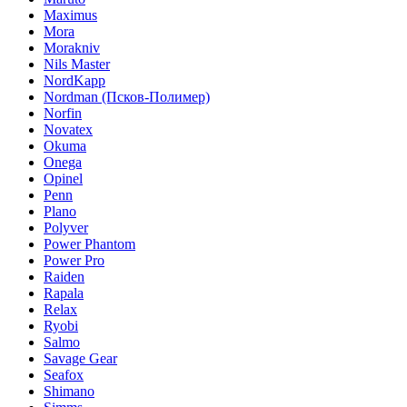
Maximus
Mora
Morakniv
Nils Master
NordKapp
Nordman (Псков-Полимер)
Norfin
Novatex
Okuma
Onega
Opinel
Penn
Plano
Polyver
Power Phantom
Power Pro
Raiden
Rapala
Relax
Ryobi
Salmo
Savage Gear
Seafox
Shimano