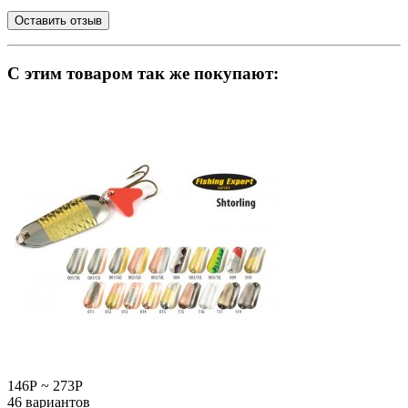
C этим товаром так же покупают:
146
Р
~
273
Р
46 вариантов