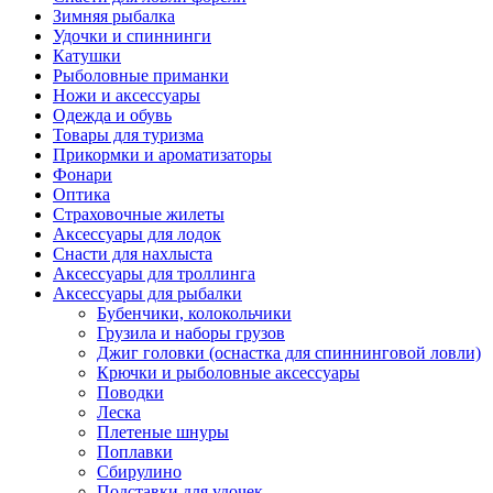
Зимняя рыбалка
Удочки и спиннинги
Катушки
Рыболовные приманки
Ножи и аксессуары
Одежда и обувь
Товары для туризма
Прикормки и ароматизаторы
Фонари
Оптика
Страховочные жилеты
Аксессуары для лодок
Снасти для нахлыста
Аксессуары для троллинга
Аксессуары для рыбалки
Бубенчики, колокольчики
Грузила и наборы грузов
Джиг головки (оснастка для спиннинговой ловли)
Крючки и рыболовные аксессуары
Поводки
Леска
Плетеные шнуры
Поплавки
Сбирулино
Подставки для удочек