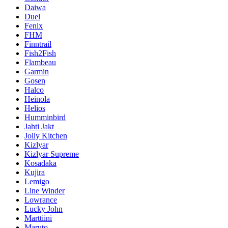
Daiwa
Duel
Fenix
FHM
Finntrail
Fish2Fish
Flambeau
Garmin
Gosen
Halco
Heinola
Helios
Humminbird
Jahti Jakt
Jolly Kitchen
Kizlyar
Kizlyar Supreme
Kosadaka
Kujira
Lemigo
Line Winder
Lowrance
Lucky John
Marttiini
Maruto