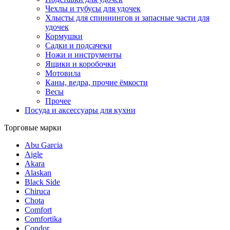
Чехлы и тубусы для удочек
Хлысты для спиннингов и запасные части для
удочек
Кормушки
Садки и подсачеки
Ножи и инструменты
Ящики и коробочки
Мотовила
Каны, ведра, прочие ёмкости
Весы
Прочее
Посуда и аксессуары для кухни
Торговые марки
Abu Garcia
Aigle
Akara
Alaskan
Black Side
Chiruca
Chota
Comfort
Comfortika
Condor