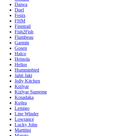
Daiwa
Duel
Fenix
FHM
Finntrail
Fish2Fish
Flambeau
Garmin
Gosen
Halco
Heinola
Helios
Humminbird
Jahti Jakt
Jolly Kitchen
Kizlyar
Kizlyar Supreme
Kosadaka
Kujira
Lemigo
Line Winder
Lowrance
Lucky John
Marttiini
Maruto