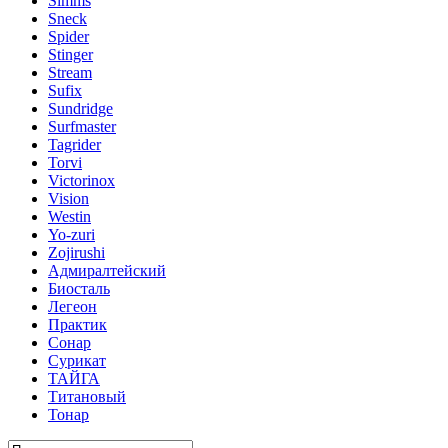
Simms
Sneck
Spider
Stinger
Stream
Sufix
Sundridge
Surfmaster
Tagrider
Torvi
Victorinox
Vision
Westin
Yo-zuri
Zojirushi
Адмиралтейский
Биосталь
Легеон
Практик
Сонар
Сурикат
ТАЙГА
Титановый
Тонар