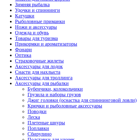
Зимняя рыбалка
Удочки и спиннинги
Катушки
Рыболовные приманки
Ножи и аксессуары
Одежда и обувь
Товары для туризма
Прикормки и ароматизаторы
Фонари
Оптика
Страховочные жилеты
Аксессуары для лодок
Снасти для нахлыста
Аксессуары для троллинга
Аксессуары для рыбалки
Бубенчики, колокольчики
Грузила и наборы грузов
Джиг головки (оснастка для спиннинговой ловли)
Крючки и рыболовные аксессуары
Поводки
Леска
Плетеные шнуры
Поплавки
Сбирулино
Подставки для удочек