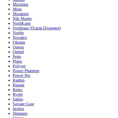
Maximus
Mora
Morakniv
Nils Master
NordKapp
Nordman (Псков-Полимер)
Norfin
Novatex
Okuma
Onega
Opinel
Penn
Plano
Polyver
Power Phantom
Power Pro
Raiden
Rapala
Relax
Ryobi
Salmo
Savage Gear
Seafox
Shimano