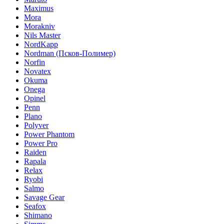
Maximus
Mora
Morakniv
Nils Master
NordKapp
Nordman (Псков-Полимер)
Norfin
Novatex
Okuma
Onega
Opinel
Penn
Plano
Polyver
Power Phantom
Power Pro
Raiden
Rapala
Relax
Ryobi
Salmo
Savage Gear
Seafox
Shimano