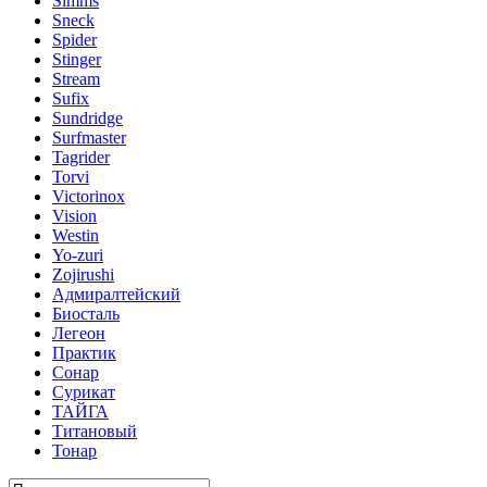
Simms
Sneck
Spider
Stinger
Stream
Sufix
Sundridge
Surfmaster
Tagrider
Torvi
Victorinox
Vision
Westin
Yo-zuri
Zojirushi
Адмиралтейский
Биосталь
Легеон
Практик
Сонар
Сурикат
ТАЙГА
Титановый
Тонар