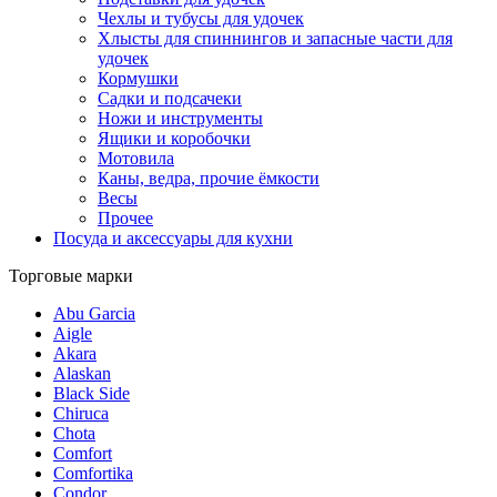
Чехлы и тубусы для удочек
Хлысты для спиннингов и запасные части для
удочек
Кормушки
Садки и подсачеки
Ножи и инструменты
Ящики и коробочки
Мотовила
Каны, ведра, прочие ёмкости
Весы
Прочее
Посуда и аксессуары для кухни
Торговые марки
Abu Garcia
Aigle
Akara
Alaskan
Black Side
Chiruca
Chota
Comfort
Comfortika
Condor