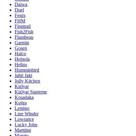
Daiwa
Duel
Fenix
FHM
Finntrail
Fish2Fish
Flambeau
Garmin
Gosen
Halco
Heinola
Helios
Humminbird
Jahti Jakt
Jolly Kitchen
Kizlyar
Kizlyar Supreme
Kosadaka
Kujira
Lemigo
Line Winder
Lowrance
Lucky John
Marttiini
Maruto