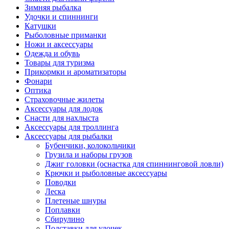
Зимняя рыбалка
Удочки и спиннинги
Катушки
Рыболовные приманки
Ножи и аксессуары
Одежда и обувь
Товары для туризма
Прикормки и ароматизаторы
Фонари
Оптика
Страховочные жилеты
Аксессуары для лодок
Снасти для нахлыста
Аксессуары для троллинга
Аксессуары для рыбалки
Бубенчики, колокольчики
Грузила и наборы грузов
Джиг головки (оснастка для спиннинговой ловли)
Крючки и рыболовные аксессуары
Поводки
Леска
Плетеные шнуры
Поплавки
Сбирулино
Подставки для удочек