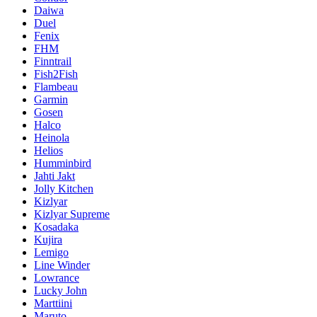
Daiwa
Duel
Fenix
FHM
Finntrail
Fish2Fish
Flambeau
Garmin
Gosen
Halco
Heinola
Helios
Humminbird
Jahti Jakt
Jolly Kitchen
Kizlyar
Kizlyar Supreme
Kosadaka
Kujira
Lemigo
Line Winder
Lowrance
Lucky John
Marttiini
Maruto