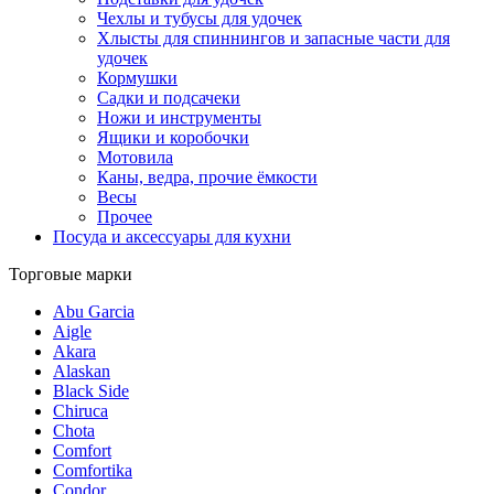
Чехлы и тубусы для удочек
Хлысты для спиннингов и запасные части для
удочек
Кормушки
Садки и подсачеки
Ножи и инструменты
Ящики и коробочки
Мотовила
Каны, ведра, прочие ёмкости
Весы
Прочее
Посуда и аксессуары для кухни
Торговые марки
Abu Garcia
Aigle
Akara
Alaskan
Black Side
Chiruca
Chota
Comfort
Comfortika
Condor