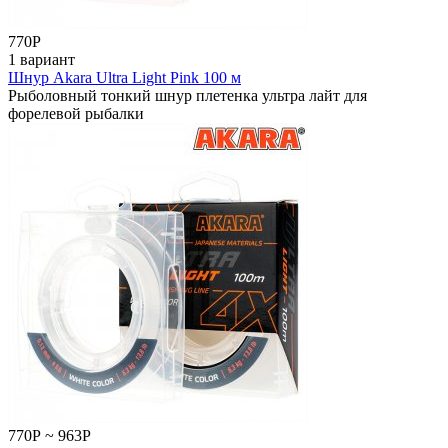
770
Р
1 вариант
Шнур Akara Ultra Light Pink 100 м
Рыболовный тонкий шнур плетенка ультра лайт для
форелевой рыбалки
770
Р
~
963
Р