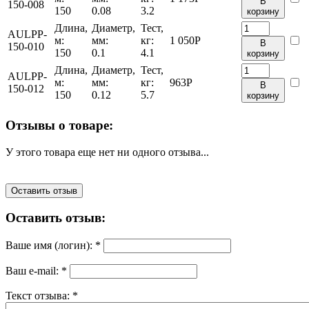
В
150-008
150
0.08
3.2
корзину
Длина,
Диаметр,
Тест,
AULPP-
м:
мм:
кг:
1 050
Р
В
150-010
150
0.1
4.1
корзину
Длина,
Диаметр,
Тест,
AULPP-
м:
мм:
кг:
963
Р
В
150-012
150
0.12
5.7
корзину
Отзывы о товаре:
У этого товара еще нет ни одного отзыва...
Оставить отзыв
Оставить отзыв:
Ваше имя (логин):
*
Ваш e-mail:
*
Текст отзыва:
*