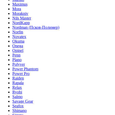
Maximus
Mora
Morakniv
Nils Master
NordKapp
Nordman (Псков-Полимер)
Norfin
Novatex
Okuma
Onega
Opinel
Penn
Plano
Polyver
Power Phantom
Power Pro
Raiden
Rapala
Relax
Ryobi
Salmo
Savage Gear
Seafox
Shimano