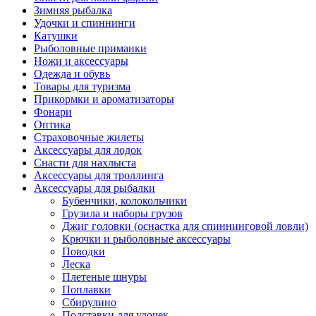
Зимняя рыбалка
Удочки и спиннинги
Катушки
Рыболовные приманки
Ножи и аксессуары
Одежда и обувь
Товары для туризма
Прикормки и ароматизаторы
Фонари
Оптика
Страховочные жилеты
Аксессуары для лодок
Снасти для нахлыста
Аксессуары для троллинга
Аксессуары для рыбалки
Бубенчики, колокольчики
Грузила и наборы грузов
Джиг головки (оснастка для спиннинговой ловли)
Крючки и рыболовные аксессуары
Поводки
Леска
Плетеные шнуры
Поплавки
Сбирулино
Подставки для удочек