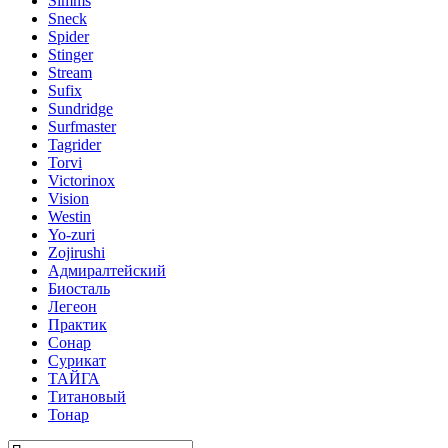
Simms
Sneck
Spider
Stinger
Stream
Sufix
Sundridge
Surfmaster
Tagrider
Torvi
Victorinox
Vision
Westin
Yo-zuri
Zojirushi
Адмиралтейский
Биосталь
Легеон
Практик
Сонар
Сурикат
ТАЙГА
Титановый
Тонар