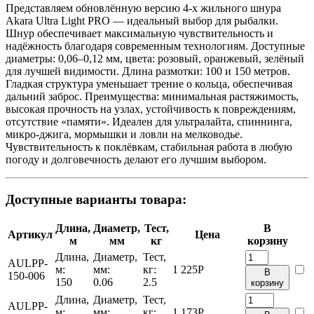
Представляем обновлённую версию 4-х жильного шнура
Akara Ultra Light PRO — идеальный выбор для рыбалки.
Шнур обеспечивает максимальную чувствительность и
надёжность благодаря современным технологиям. Доступные
диаметры: 0,06–0,12 мм, цвета: розовый, оранжевый, зелёный
для лучшей видимости. Длина размотки: 100 и 150 метров.
Гладкая структура уменьшает трение о кольца, обеспечивая
дальний заброс. Преимущества: минимальная растяжимость,
высокая прочность на узлах, устойчивость к повреждениям,
отсутствие «памяти». Идеален для ультралайта, спиннинга,
микро-джига, мормышки и ловли на мелководье.
Чувствительность к поклёвкам, стабильная работа в любую
погоду и долговечность делают его лучшим выбором.
Доступные варианты товара:
Длина,
Диаметр,
Тест,
В
Артикул
Цена
м
мм
кг
корзину
Длина,
Диаметр,
Тест,
AULPP-
м:
мм:
кг:
1 225
Р
В
150-006
150
0.06
2.5
корзину
Длина,
Диаметр,
Тест,
AULPP-
м:
мм:
кг:
1 173
Р