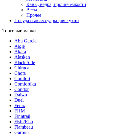
Каны, ведра, прочие ёмкости
Весы
Прочее
Посуда и аксессуары для кухни
Торговые марки
Abu Garcia
Aigle
Akara
Alaskan
Black Side
Chiruca
Chota
Comfort
Comfortika
Condor
Daiwa
Duel
Fenix
FHM
Finntrail
Fish2Fish
Flambeau
Garmin