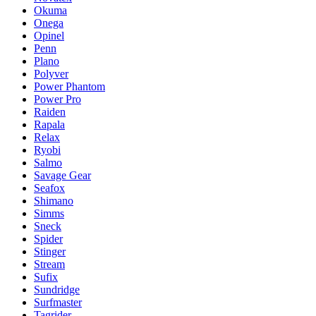
Okuma
Onega
Opinel
Penn
Plano
Polyver
Power Phantom
Power Pro
Raiden
Rapala
Relax
Ryobi
Salmo
Savage Gear
Seafox
Shimano
Simms
Sneck
Spider
Stinger
Stream
Sufix
Sundridge
Surfmaster
Tagrider