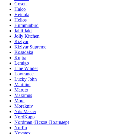
Gosen
Halco
Heinola
Helios
Humminbird
Jahti Jakt
Jolly Kitchen
Kizlyar
Kizlyar Supreme
Kosadaka
Kujira
Lemigo
Line Winder
Lowrance
Lucky John
Marttiini
Maruto
Maximus
Mora
Morakniv
Nils Master
NordKapp
Nordman (Псков-Полимер)
Norfin
Novatex