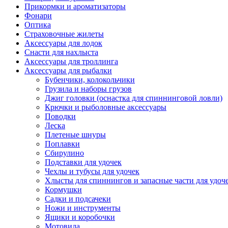
Прикормки и ароматизаторы
Фонари
Оптика
Страховочные жилеты
Аксессуары для лодок
Снасти для нахлыста
Аксессуары для троллинга
Аксессуары для рыбалки
Бубенчики, колокольчики
Грузила и наборы грузов
Джиг головки (оснастка для спиннинговой ловли)
Крючки и рыболовные аксессуары
Поводки
Леска
Плетеные шнуры
Поплавки
Сбирулино
Подставки для удочек
Чехлы и тубусы для удочек
Хлысты для спиннингов и запасные части для удоч
Кормушки
Садки и подсачеки
Ножи и инструменты
Ящики и коробочки
Мотовила