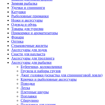
Зимняя рыбалка
Удочки и спиннинги
Катушки
Рыболовные приманки
Ножи и аксессуары
Одежда и обувь
Товары для туризма
Прикормки и ароматизаторы
Фонари
Оптика
Страховочные жилеты
Аксессуары для лодок
Снасти для нахлыста
Аксессуары для троллинга
Аксессуары для рыбалки
Бубенчики, колокольчики
Грузила и наборы грузов
Джиг головки (оснастка для спиннинговой ловли)
Крючки и рыболовные аксессуары
Поводки
Леска
Плетеные шнуры
Поплавки
Сбирулино
Подставки для удочек