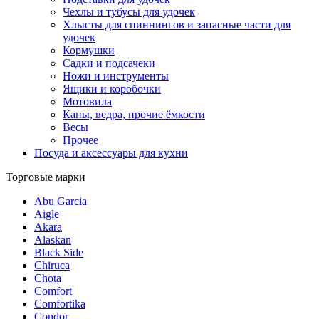
Чехлы и тубусы для удочек
Хлысты для спиннингов и запасные части для
удочек
Кормушки
Садки и подсачеки
Ножи и инструменты
Ящики и коробочки
Мотовила
Каны, ведра, прочие ёмкости
Весы
Прочее
Посуда и аксессуары для кухни
Торговые марки
Abu Garcia
Aigle
Akara
Alaskan
Black Side
Chiruca
Chota
Comfort
Comfortika
Condor