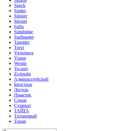
Simms
Sneck
Spider
Stinger
Stream
Sufix
Sundridge
Surfmaster
Tagrider
Torvi
Victorinox
Vision
Westin
Yo-zuri
Zojirushi
Адмиралтейский
Биосталь
Легеон
Практик
Сонар
Сурикат
ТАЙГА
Титановый
Тонар