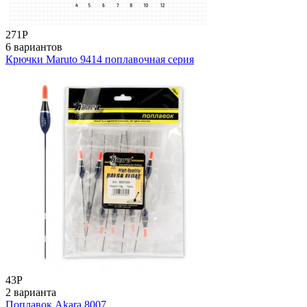
271
Р
6 вариантов
Крючки Maruto 9414 поплавочная серия
43
Р
2 варианта
Поплавок Akara 8007