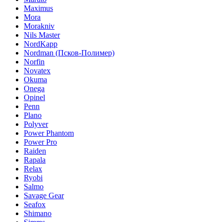
Maximus
Mora
Morakniv
Nils Master
NordKapp
Nordman (Псков-Полимер)
Norfin
Novatex
Okuma
Onega
Opinel
Penn
Plano
Polyver
Power Phantom
Power Pro
Raiden
Rapala
Relax
Ryobi
Salmo
Savage Gear
Seafox
Shimano