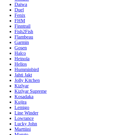
Daiwa
Duel
Fenix
FHM
Finntrail
Fish2Fish
Flambeau
Garmin
Gosen
Halco
Heinola
Helios
Humminbird
Jahti Jakt
Jolly Kitchen
Kizlyar
Kizlyar Supreme
Kosadaka
Kujira
Lemigo
Line Winder
Lowrance
Lucky John
Marttiini
Maruto