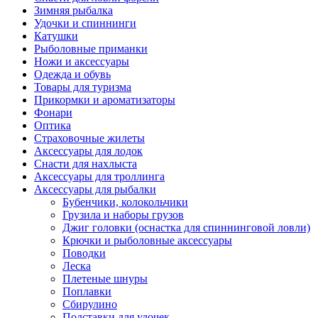
Зимняя рыбалка
Удочки и спиннинги
Катушки
Рыболовные приманки
Ножи и аксессуары
Одежда и обувь
Товары для туризма
Прикормки и ароматизаторы
Фонари
Оптика
Страховочные жилеты
Аксессуары для лодок
Снасти для нахлыста
Аксессуары для троллинга
Аксессуары для рыбалки
Бубенчики, колокольчики
Грузила и наборы грузов
Джиг головки (оснастка для спиннинговой ловли)
Крючки и рыболовные аксессуары
Поводки
Леска
Плетеные шнуры
Поплавки
Сбирулино
Подставки для удочек