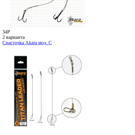
34
Р
2 варианта
Снасточка Akara мод. C