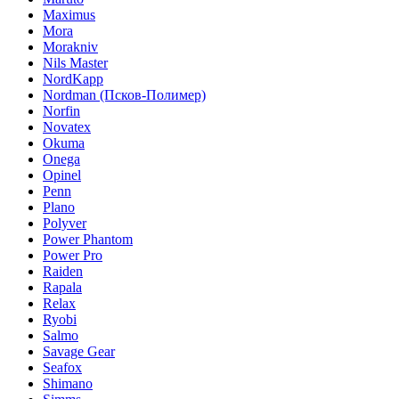
Maximus
Mora
Morakniv
Nils Master
NordKapp
Nordman (Псков-Полимер)
Norfin
Novatex
Okuma
Onega
Opinel
Penn
Plano
Polyver
Power Phantom
Power Pro
Raiden
Rapala
Relax
Ryobi
Salmo
Savage Gear
Seafox
Shimano