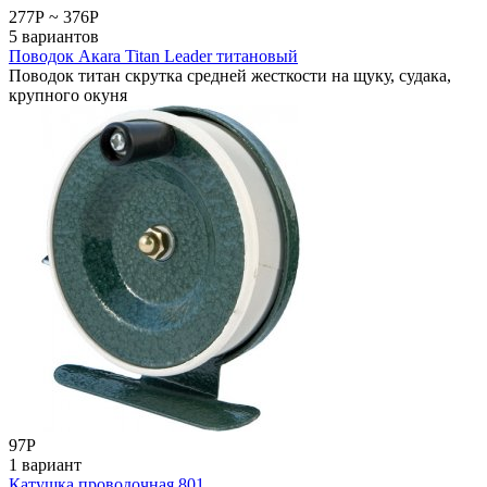
277
Р
~
376
Р
5 вариантов
Поводок Акаrа Titan Leader титановый
Поводок титан скрутка средней жесткости на щуку, судака,
крупного окуня
97
Р
1 вариант
Катушка проводочная 801