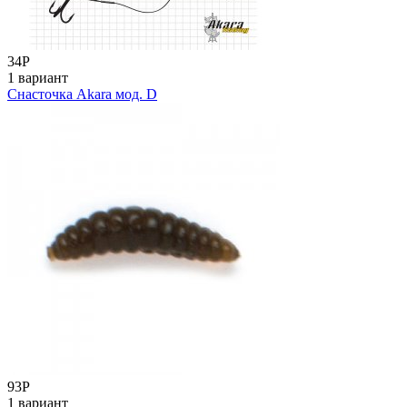
34
Р
1 вариант
Снасточка Akara мод. D
93
Р
1 вариант