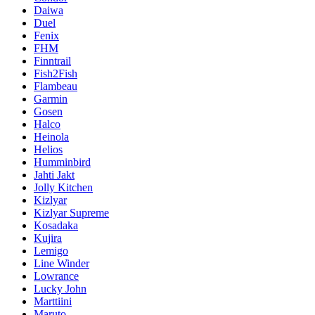
Daiwa
Duel
Fenix
FHM
Finntrail
Fish2Fish
Flambeau
Garmin
Gosen
Halco
Heinola
Helios
Humminbird
Jahti Jakt
Jolly Kitchen
Kizlyar
Kizlyar Supreme
Kosadaka
Kujira
Lemigo
Line Winder
Lowrance
Lucky John
Marttiini
Maruto