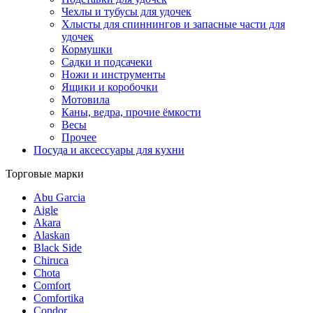
Чехлы и тубусы для удочек
Хлысты для спиннингов и запасные части для
удочек
Кормушки
Садки и подсачеки
Ножи и инструменты
Ящики и коробочки
Мотовила
Каны, ведра, прочие ёмкости
Весы
Прочее
Посуда и аксессуары для кухни
Торговые марки
Abu Garcia
Aigle
Akara
Alaskan
Black Side
Chiruca
Chota
Comfort
Comfortika
Condor