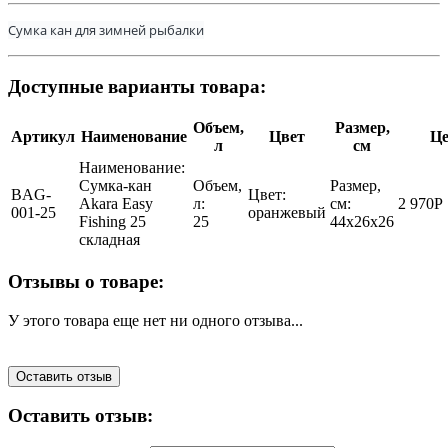
Сумка кан для зимней рыбалки
Доступные варианты товара:
Объем,
Размер,
Артикул
Наименование
Цвет
Це
л
см
Наименование:
Сумка-кан
Объем,
Размер,
BAG-
Цвет:
Akara Easy
л:
см:
2 970
Р
001-25
оранжевый
Fishing 25
25
44х26х26
складная
Отзывы о товаре:
У этого товара еще нет ни одного отзыва...
Оставить отзыв
Оставить отзыв: