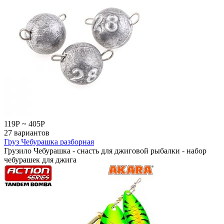
119
Р
~
405
Р
27 вариантов
Груз Чебурашка разборная
Грузило Чебурашка - снасть для джиговой рыбалки - набор
чебурашек для джига