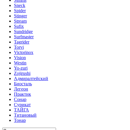
Simms
Sneck
Spider
Stinger
Stream
Sufix
Sundridge
Surfmaster
Tagrider
Torvi
Victorinox
Vision
Westin
Yo-zuri
Zojirushi
Адмиралтейский
Биосталь
Легеон
Практик
Сонар
Сурикат
ТАЙГА
Титановый
Тонар