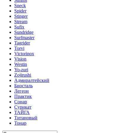
Simms
Sneck
Spider
Stinger
Stream
Sufix
Sundridge
Surfmaster
Tagrider
Torvi
Victorinox
Vision
Westin
Yo-zuri
Zojirushi
Адмиралтейский
Биосталь
Легеон
Практик
Сонар
Сурикат
ТАЙГА
Титановый
Тонар