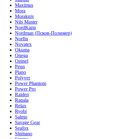
Maximus
Mora
Morakniv
Nils Master
NordKapp
Nordman (Псков-Полимер)
Norfin
Novatex
Okuma
Onega
Opinel
Penn
Plano
Polyver
Power Phantom
Power Pro
Raiden
Rapala
Relax
Ryobi
Salmo
Savage Gear
Seafox
Shimano