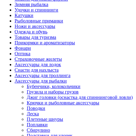
Зимняя рыбалка
Удочки и спиннинги
Катушки
Рыболовные приманки
Ножи и аксессуары
Одежда и обувь
Товары для туризма
Прикормки и ароматизаторы
Фонари
Оптика
Страховочные жилеты
Аксессуары для лодок
Снасти для нахлыста
Аксессуары для троллинга
Аксессуары для рыбалки
Бубенчики, колокольчики
Грузила и наборы грузов
Джиг головки (оснастка для спиннинговой ловли)
Крючки и рыболовные аксессуары
Поводки
Леска
Плетеные шнуры
Поплавки
Сбирулино
Подставки для удочек