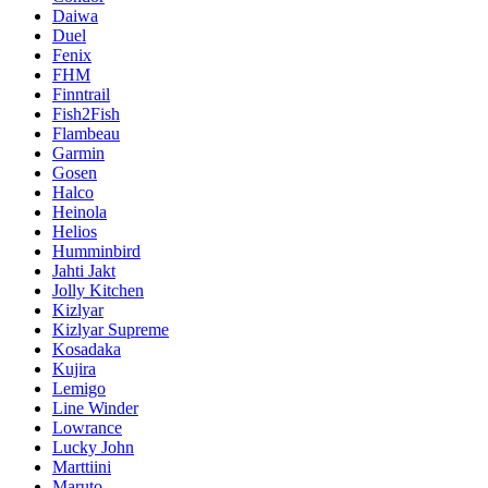
Daiwa
Duel
Fenix
FHM
Finntrail
Fish2Fish
Flambeau
Garmin
Gosen
Halco
Heinola
Helios
Humminbird
Jahti Jakt
Jolly Kitchen
Kizlyar
Kizlyar Supreme
Kosadaka
Kujira
Lemigo
Line Winder
Lowrance
Lucky John
Marttiini
Maruto