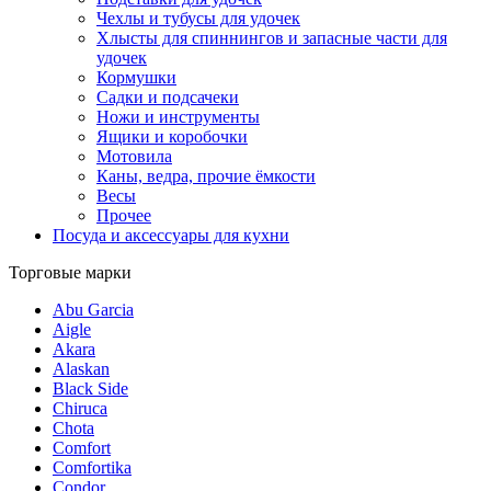
Чехлы и тубусы для удочек
Хлысты для спиннингов и запасные части для
удочек
Кормушки
Садки и подсачеки
Ножи и инструменты
Ящики и коробочки
Мотовила
Каны, ведра, прочие ёмкости
Весы
Прочее
Посуда и аксессуары для кухни
Торговые марки
Abu Garcia
Aigle
Akara
Alaskan
Black Side
Chiruca
Chota
Comfort
Comfortika
Condor